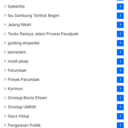
Selebritis
1
Ibu Sambung Terlihat Begini
1
Jelang Nikah
1
Teuku Rassya Jalani Prosesi Peusijuek
1
gudang ekspedisi
1
pemadam
1
mobil pikap
1
Patumbak
1
Polsek Patumbak
1
Karimun
1
Strategi Bisnis Efisien
1
Strategi UMKM
1
Gaya Hidup
1
Pengaduan Publik
1