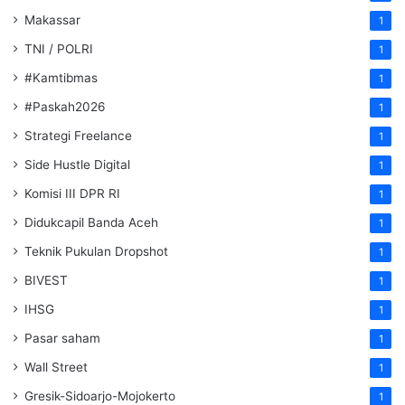
Makassar
1
TNI / POLRI
1
#Kamtibmas
1
#Paskah2026
1
Strategi Freelance
1
Side Hustle Digital
1
Komisi III DPR RI
1
Didukcapil Banda Aceh
1
Teknik Pukulan Dropshot
1
BIVEST
1
IHSG
1
Pasar saham
1
Wall Street
1
Gresik-Sidoarjo-Mojokerto
1