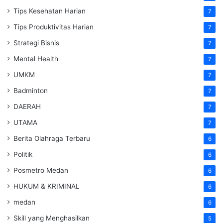
Tips Kesehatan Harian
7
Tips Produktivitas Harian
7
Strategi Bisnis
7
Mental Health
7
UMKM
7
Badminton
7
DAERAH
7
UTAMA
7
Berita Olahraga Terbaru
6
Politik
6
Posmetro Medan
6
HUKUM & KRIMINAL
6
medan
6
Skill yang Menghasilkan
5