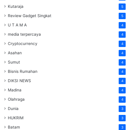
Kutaraja
5
Review Gadget Singkat
5
U T A M A
4
media terpercaya
4
Cryptocurrency
4
Asahan
4
Sumut
4
Bisnis Rumahan
4
DIKSI NEWS
4
Madina
4
Olahraga
4
Dunia
3
HUKRIM
3
Batam
3