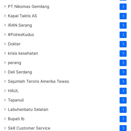
PT Nikomas Gemilang
1
Kapal Taktis AS
1
IRAN Serang
1
#PolresKudus
1
Dokter
1
krisis kesehatan
1
perang
1
Deli Serdang
1
Sejumlah Teroris Amerika Tewas
1
HAUL
1
Tapanuli
1
Labuhanbatu Selatan
1
Bupati lb
1
Skill Customer Service
1