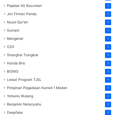
Pejabat AS Bocorkan
1
Jon Firman Pandu
1
Nuzul Qur'an
1
Sumani
1
Mengenal
1
O2O
1
Shanghai Tiongkok
1
Honda Brio
1
BISNIS
1
Lewat Program TJSL
1
Pimpinan Pegadaian Kanwil 1 Medan
1
Yohanis Wulang
1
Benjamin Netanyahu
1
Deepfake
1