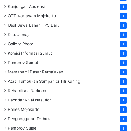
Kunjungan Audiensi
1
OTT wartawan Mojokerto
1
Usul Sewa Lahan TPS Baru
1
Kep. Jemaja
1
Gallery Photo
1
Komisi Informasi Sumut
1
Pemprov Sumut
1
Memahami Dasar Perpajakan
1
Atasi Tumpukan Sampah di Titi Kuning
1
Rehabilitasi Narkoba
1
Bachtiar Rivai Nasution
1
Polres Mojokerto
1
Pengangguran Terbuka
1
Pemprov Sulsel
1