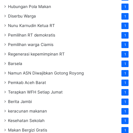
Hubungan Pola Makan
1
Diserbu Warga
1
Nunu Karnudin Ketua RT
1
Pemilihan RT demokratis
1
Pemilihan warga Ciamis
1
Regenerasi kepemimpinan RT
1
Barsela
1
Namun ASN Diwajibkan Gotong Royong
1
Pemkab Aceh Barat
1
Terapkan WFH Setiap Jumat
1
Berita Jambi
1
keracunan makanan
1
Kesehatan Sekolah
1
Makan Bergizi Gratis
1