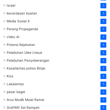
Israel
1
kecerdasan buatan
1
Media Sosial X
1
Perang Propaganda
1
video AI
1
Potensi Kejahatan
1
Pelabuhan Ulee Lheue
1
Pelabuhan Penyeberangan
1
Kasatlantas polres Binjai
1
Kios
1
Lakalantas
1
pasar kaget
1
Arus Mudik Mulai Ramai
1
GraPARI Sei Rampah
1