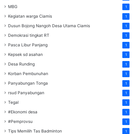
MBG
1
Kegiatan warga Ciamis
1
Dusun Bojong Nangoh Desa Utama Ciamis
1
Demokrasi tingkat RT
1
Pasca Libur Panjang
1
Kepsek sd asahan
1
Desa Runding
1
Korban Pembunuhan
1
Panyabungan Tonga
1
rsud Panyabungan
1
Tegal
1
#Ekonomi desa
1
#Pemprovsu
1
Tips Memilih Tas Badminton
1