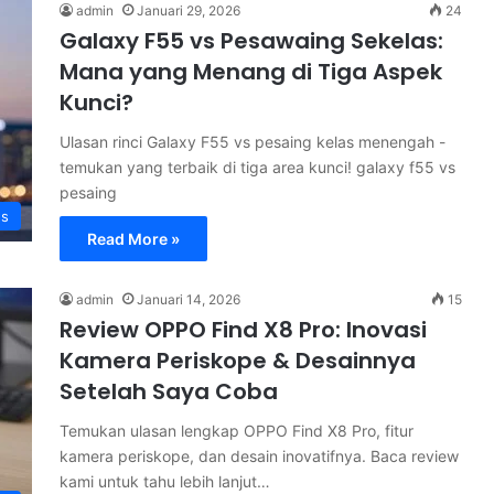
admin
Januari 29, 2026
24
Galaxy F55 vs Pesawaing Sekelas:
Mana yang Menang di Tiga Aspek
Kunci?
Ulasan rinci Galaxy F55 vs pesaing kelas menengah -
temukan yang terbaik di tiga area kunci! galaxy f55 vs
pesaing
s
Read More »
admin
Januari 14, 2026
15
Review OPPO Find X8 Pro: Inovasi
Kamera Periskope & Desainnya
Setelah Saya Coba
Temukan ulasan lengkap OPPO Find X8 Pro, fitur
kamera periskope, dan desain inovatifnya. Baca review
kami untuk tahu lebih lanjut…