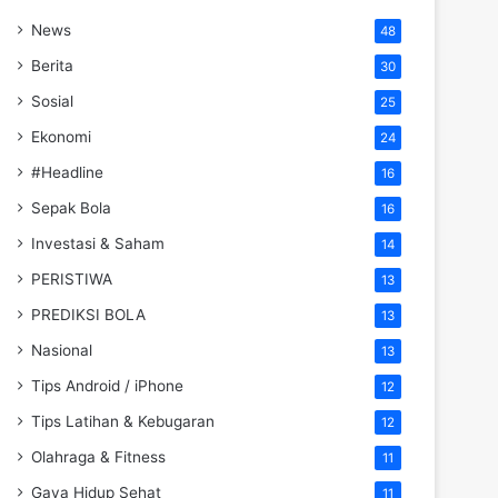
News
48
Berita
30
Sosial
25
Ekonomi
24
#Headline
16
Sepak Bola
16
Investasi & Saham
14
PERISTIWA
13
PREDIKSI BOLA
13
Nasional
13
Tips Android / iPhone
12
Tips Latihan & Kebugaran
12
Olahraga & Fitness
11
Gaya Hidup Sehat
11