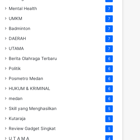
Mental Health
7
UMKM
7
Badminton
7
DAERAH
7
UTAMA
7
Berita Olahraga Terbaru
6
Politik
6
Posmetro Medan
6
HUKUM & KRIMINAL
6
medan
6
Skill yang Menghasilkan
5
Kutaraja
5
Review Gadget Singkat
5
U T A M A
4