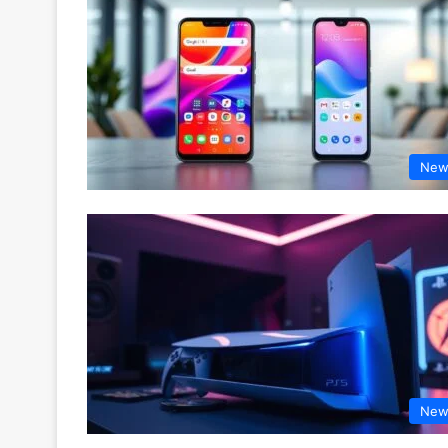
New
New