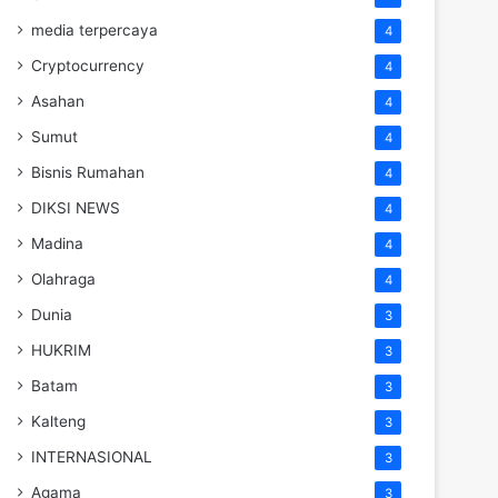
media terpercaya
4
Cryptocurrency
4
Asahan
4
Sumut
4
Bisnis Rumahan
4
DIKSI NEWS
4
Madina
4
Olahraga
4
Dunia
3
HUKRIM
3
Batam
3
Kalteng
3
INTERNASIONAL
3
Agama
3