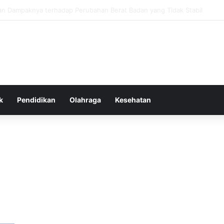
as Alam dalam Menyokong Kesehatan Mental dan Menenangkan Pikiran d
k
Pendidikan
Olahraga
Kesehatan