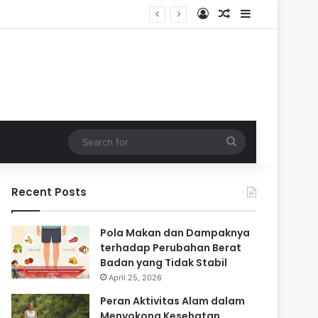
Log In
Random Article
Sidebar
i Masa Sulit
Search
for
Recent Posts
Pola Makan dan Dampaknya
terhadap Perubahan Berat
Badan yang Tidak Stabil
April 25, 2026
Peran Aktivitas Alam dalam
Menyokong Kesehatan