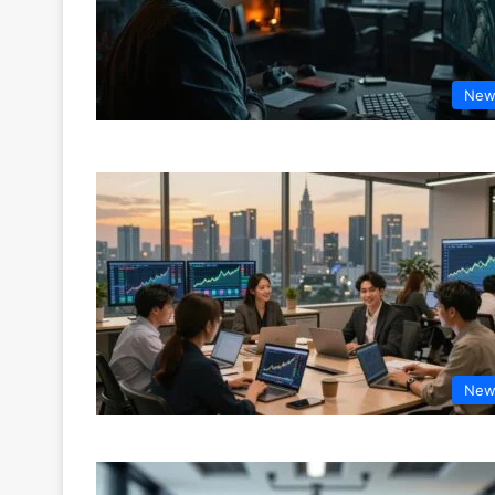
New
New