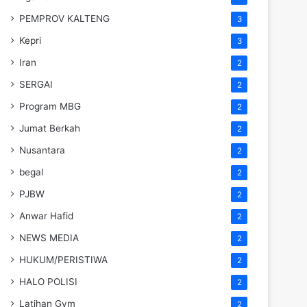
PEMPROV KALTENG
3
Kepri
3
Iran
2
SERGAI
2
Program MBG
2
Jumat Berkah
2
Nusantara
2
begal
2
PJBW
2
Anwar Hafid
2
NEWS MEDIA
2
HUKUM/PERISTIWA
2
HALO POLISI
2
Latihan Gym
2