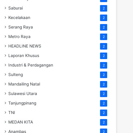
Saburai
2
Kecelakaan
2
Serang Raya
2
Metro Raya
2
HEADLINE NEWS
2
Laporan Khusus
2
Industri & Perdagangan
2
Sulteng
2
Mandailing Natal
2
Sulawesi Utara
2
Tanjungpinang
2
TNI
2
MEDAN KITA
2
Anambas
2