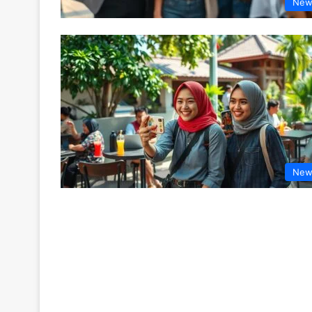
New
New