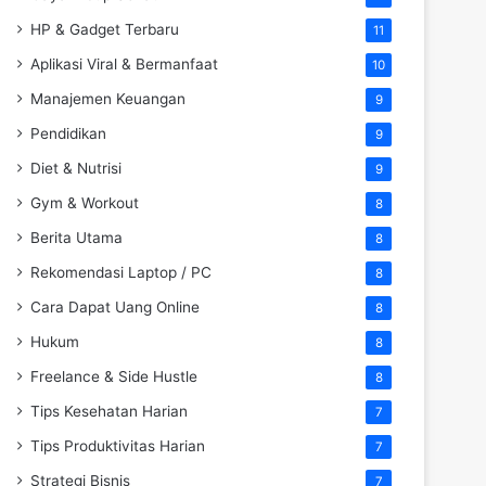
HP & Gadget Terbaru
11
Aplikasi Viral & Bermanfaat
10
Manajemen Keuangan
9
Pendidikan
9
Diet & Nutrisi
9
Gym & Workout
8
Berita Utama
8
Rekomendasi Laptop / PC
8
Cara Dapat Uang Online
8
Hukum
8
Freelance & Side Hustle
8
Tips Kesehatan Harian
7
Tips Produktivitas Harian
7
Strategi Bisnis
7