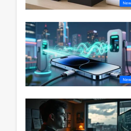
New
New