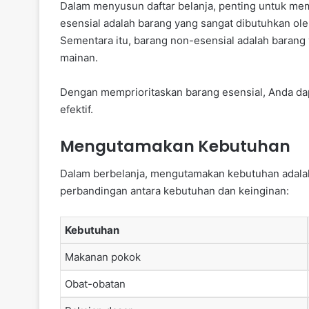
Dalam menyusun daftar belanja, penting untuk me
esensial adalah barang yang sangat dibutuhkan ol
Sementara itu, barang non-esensial adalah barang y
mainan.
Dengan memprioritaskan barang esensial, Anda d
efektif.
Mengutamakan Kebutuhan
Dalam berbelanja, mengutamakan kebutuhan adala
perbandingan antara kebutuhan dan keinginan:
Kebutuhan
Makanan pokok
Obat-obatan