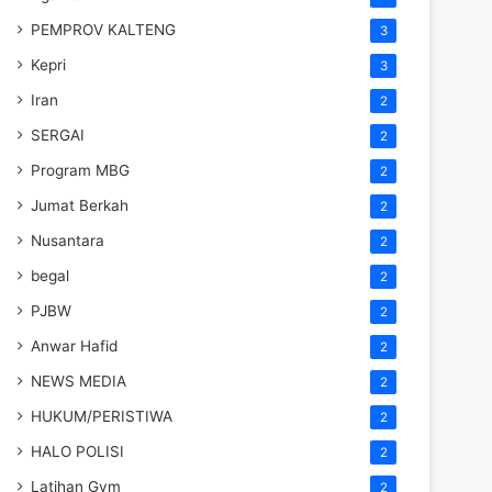
PEMPROV KALTENG
3
Kepri
3
Iran
2
SERGAI
2
Program MBG
2
Jumat Berkah
2
Nusantara
2
begal
2
PJBW
2
Anwar Hafid
2
NEWS MEDIA
2
HUKUM/PERISTIWA
2
HALO POLISI
2
Latihan Gym
2