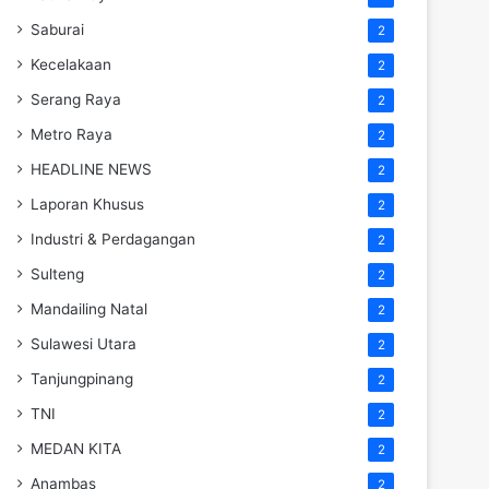
Saburai
2
Kecelakaan
2
Serang Raya
2
Metro Raya
2
HEADLINE NEWS
2
Laporan Khusus
2
Industri & Perdagangan
2
Sulteng
2
Mandailing Natal
2
Sulawesi Utara
2
Tanjungpinang
2
TNI
2
MEDAN KITA
2
Anambas
2