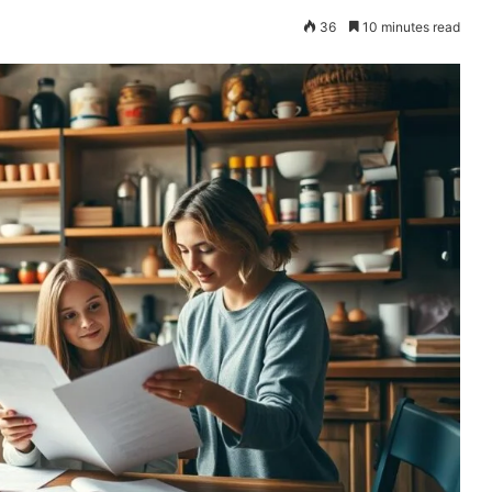
36
10 minutes read