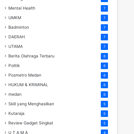
Mental Health
7
UMKM
7
Badminton
7
DAERAH
7
UTAMA
7
Berita Olahraga Terbaru
6
Politik
6
Posmetro Medan
6
HUKUM & KRIMINAL
6
medan
6
Skill yang Menghasilkan
5
Kutaraja
5
Review Gadget Singkat
5
U T A M A
4