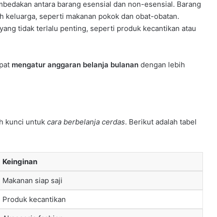
mbedakan antara barang esensial dan non-esensial. Barang
eh keluarga, seperti makanan pokok dan obat-obatan.
ang tidak terlalu penting, seperti produk kecantikan atau
apat
mengatur anggaran belanja bulanan
dengan lebih
h kunci untuk
cara berbelanja cerdas
. Berikut adalah tabel
Keinginan
Makanan siap saji
Produk kecantikan