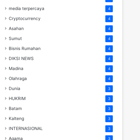
media terpercaya
4
Cryptocurrency
4
Asahan
4
Sumut
4
Bisnis Rumahan
4
DIKSI NEWS
4
Madina
4
Olahraga
4
Dunia
3
HUKRIM
3
Batam
3
Kalteng
3
INTERNASIONAL
3
Agama
3