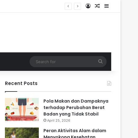
Log In
Random Article
Sidebar
di Masa Sulit
Search
for
Recent Posts
Pola Makan dan Dampaknya
terhadap Perubahan Berat
Badan yang Tidak Stabil
April 25, 2026
Peran Aktivitas Alam dalam
Menyokong Kesehatan