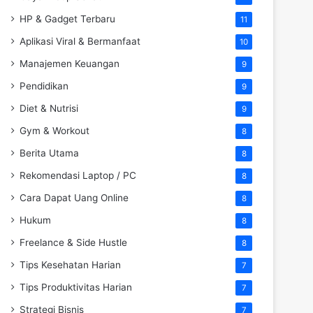
HP & Gadget Terbaru
11
Aplikasi Viral & Bermanfaat
10
Manajemen Keuangan
9
Pendidikan
9
Diet & Nutrisi
9
Gym & Workout
8
Berita Utama
8
Rekomendasi Laptop / PC
8
Cara Dapat Uang Online
8
Hukum
8
Freelance & Side Hustle
8
Tips Kesehatan Harian
7
Tips Produktivitas Harian
7
Strategi Bisnis
7