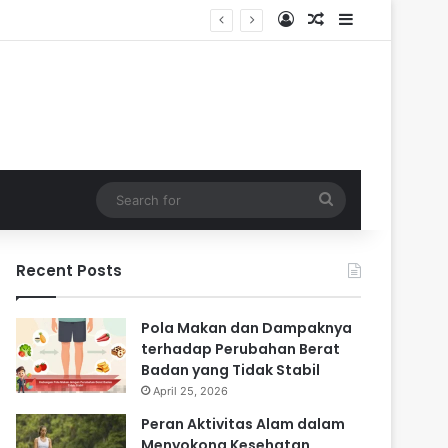
Log In
Random Article
Sidebar
 Masa Sulit
Search
for
Recent Posts
Pola Makan dan Dampaknya
terhadap Perubahan Berat
Badan yang Tidak Stabil
April 25, 2026
Peran Aktivitas Alam dalam
Menyokong Kesehatan