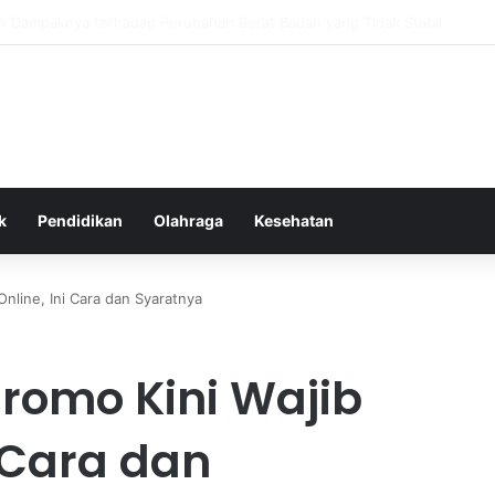
as Alam dalam Menyokong Kesehatan Mental dan Menenangkan Pikiran di
k
Pendidikan
Olahraga
Kesehatan
nline, Ini Cara dan Syaratnya
romo Kini Wajib
i Cara dan