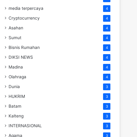
media terpercaya
4
Cryptocurrency
4
Asahan
4
Sumut
4
Bisnis Rumahan
4
DIKSI NEWS
4
Madina
4
Olahraga
4
Dunia
3
HUKRIM
3
Batam
3
Kalteng
3
INTERNASIONAL
3
Agama
3