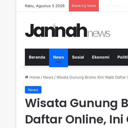
Rabu, Agustus 5 2026
Breaking News
Peran Aktivit
Beranda
News
Sosial
Ekonomi
Politi
Home
/
News
/
Wisata Gunung Bromo Kini Wajib Daftar O
News
Wisata Gunung B
Daftar Online, In