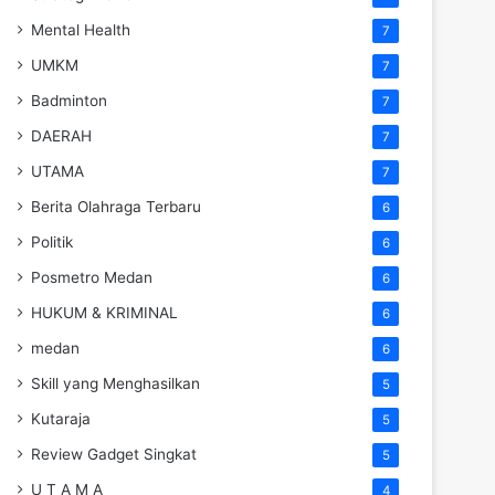
Mental Health
7
UMKM
7
Badminton
7
DAERAH
7
UTAMA
7
Berita Olahraga Terbaru
6
Politik
6
Posmetro Medan
6
HUKUM & KRIMINAL
6
medan
6
Skill yang Menghasilkan
5
Kutaraja
5
Review Gadget Singkat
5
U T A M A
4