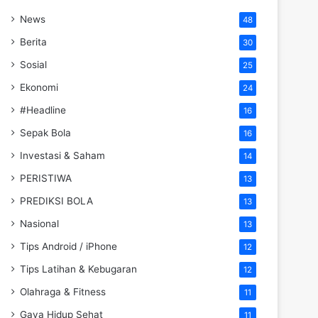
News
48
Berita
30
Sosial
25
Ekonomi
24
#Headline
16
Sepak Bola
16
Investasi & Saham
14
PERISTIWA
13
PREDIKSI BOLA
13
Nasional
13
Tips Android / iPhone
12
Tips Latihan & Kebugaran
12
Olahraga & Fitness
11
Gaya Hidup Sehat
11