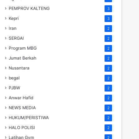
PEMPROV KALTENG
3
Kepri
3
Iran
2
SERGAI
2
Program MBG
2
Jumat Berkah
2
Nusantara
2
begal
2
PJBW
2
Anwar Hafid
2
NEWS MEDIA
2
HUKUM/PERISTIWA
2
HALO POLISI
2
Latihan Gym
2