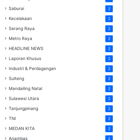
Saburai
2
Kecelakaan
2
Serang Raya
2
Metro Raya
2
HEADLINE NEWS
2
Laporan Khusus
2
Industri & Perdagangan
2
Sulteng
2
Mandailing Natal
2
Sulawesi Utara
2
Tanjungpinang
2
TNI
2
MEDAN KITA
2
Anambas
2