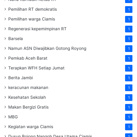
Pemilihan RT demokratis
1
Pemilihan warga Ciamis
1
Regenerasi kepemimpinan RT
1
Barsela
1
Namun ASN Diwajibkan Gotong Royong
1
Pemkab Aceh Barat
1
Terapkan WFH Setiap Jumat
1
Berita Jambi
1
keracunan makanan
1
Kesehatan Sekolah
1
Makan Bergizi Gratis
1
MBG
1
Kegiatan warga Ciamis
1
Dusun Bojong Nangoh Desa Utama Ciamis
1