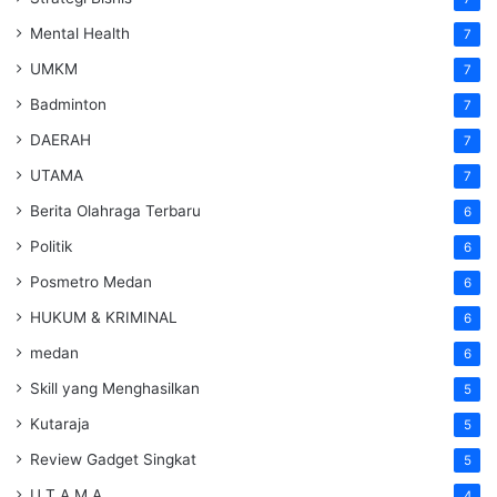
Mental Health
7
UMKM
7
Badminton
7
DAERAH
7
UTAMA
7
Berita Olahraga Terbaru
6
Politik
6
Posmetro Medan
6
HUKUM & KRIMINAL
6
medan
6
Skill yang Menghasilkan
5
Kutaraja
5
Review Gadget Singkat
5
U T A M A
4