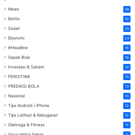
News
48
Berita
30
Sosial
25
Ekonomi
24
#Headline
16
Sepak Bola
16
Investasi & Saham
14
PERISTIWA
13
PREDIKSI BOLA
13
Nasional
13
Tips Android / iPhone
12
Tips Latihan & Kebugaran
12
Olahraga & Fitness
11
Gaya Hidup Sehat
11