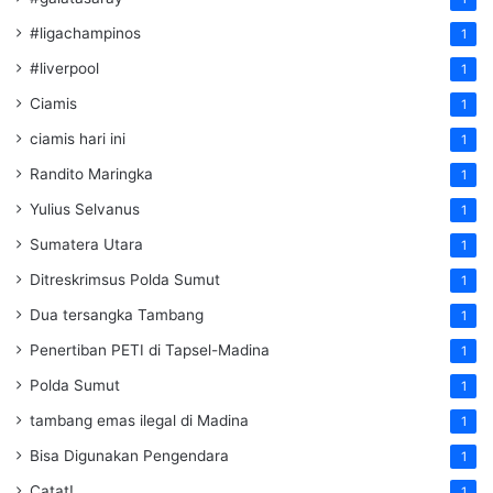
#ligachampinos
1
#liverpool
1
Ciamis
1
ciamis hari ini
1
Randito Maringka
1
Yulius Selvanus
1
Sumatera Utara
1
Ditreskrimsus Polda Sumut
1
Dua tersangka Tambang
1
Penertiban PETI di Tapsel-Madina
1
Polda Sumut
1
tambang emas ilegal di Madina
1
Bisa Digunakan Pengendara
1
Catat!
1