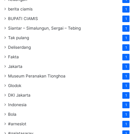
berita ciamis
1
BUPATI CIAMIS
1
Siantar – Simalungun, Sergai – Tebing
1
Tak pulang
1
Deliserdang
1
Fakta
1
Jakarta
1
Museum Peranakan Tionghoa
1
Glodok
1
DKI Jakarta
1
Indonesia
1
Bola
1
#arneslot
1
#galatasaray
1