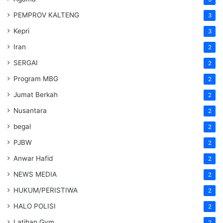
PEMPROV KALTENG
3
Kepri
3
Iran
2
SERGAI
2
Program MBG
2
Jumat Berkah
2
Nusantara
2
begal
2
PJBW
2
Anwar Hafid
2
NEWS MEDIA
2
HUKUM/PERISTIWA
2
HALO POLISI
2
Latihan Gym
2