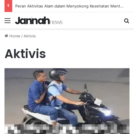
Peran Aktivitas Alam dalam Menyokong Kesehatan Mental dan Menenangkan Pikiran di Masa Sulit
Menu
Se
Home
/
Aktivis
Aktivis