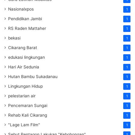
Nasionalxpos
1
Pendidikan Jambi
1
RS Raden Mattaher
1
bekasi
1
Cikarang Barat
1
edukasi lingkungan
1
Hari Air Sedunia
1
Hutan Bambu Sukadanau
1
Lingkungan Hidup
1
pelestarian air
1
Pencemaran Sungai
1
Rehab Kali Cikarang
1
"Lage Lam Film"
1
Sebut Pentagon Lakukan "Kebohongan"
1