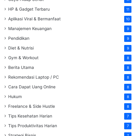
HP & Gadget Terbaru
11
Aplikasi Viral & Bermanfaat
10
Manajemen Keuangan
9
Pendidikan
9
Diet & Nutrisi
9
Gym & Workout
8
Berita Utama
8
Rekomendasi Laptop / PC
8
Cara Dapat Uang Online
8
Hukum
8
Freelance & Side Hustle
8
Tips Kesehatan Harian
7
Tips Produktivitas Harian
7
Strategi Bisnis
7