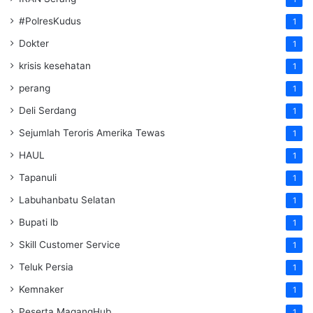
#PolresKudus
1
Dokter
1
krisis kesehatan
1
perang
1
Deli Serdang
1
Sejumlah Teroris Amerika Tewas
1
HAUL
1
Tapanuli
1
Labuhanbatu Selatan
1
Bupati lb
1
Skill Customer Service
1
Teluk Persia
1
Kemnaker
1
Peserta MagangHub
1