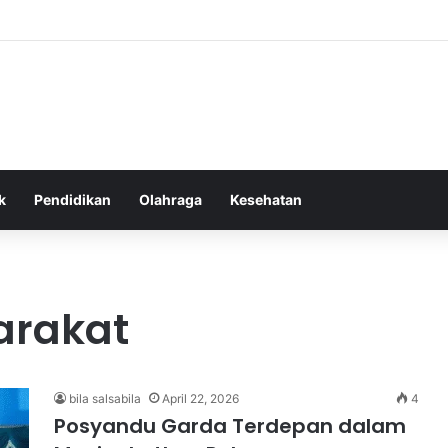
tas Alam dalam Menyokong Kesehatan Mental dan Menenangkan Pikiran d
k
Pendidikan
Olahraga
Kesehatan
arakat
bila salsabila
April 22, 2026
4
Posyandu Garda Terdepan dalam