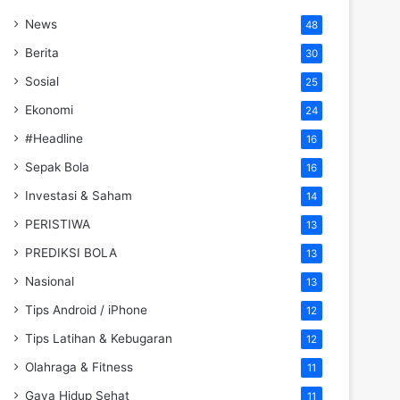
News
48
Berita
30
Sosial
25
Ekonomi
24
#Headline
16
Sepak Bola
16
Investasi & Saham
14
PERISTIWA
13
PREDIKSI BOLA
13
Nasional
13
Tips Android / iPhone
12
Tips Latihan & Kebugaran
12
Olahraga & Fitness
11
Gaya Hidup Sehat
11