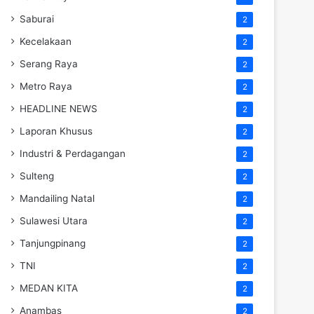
Saburai
2
Kecelakaan
2
Serang Raya
2
Metro Raya
2
HEADLINE NEWS
2
Laporan Khusus
2
Industri & Perdagangan
2
Sulteng
2
Mandailing Natal
2
Sulawesi Utara
2
Tanjungpinang
2
TNI
2
MEDAN KITA
2
Anambas
2