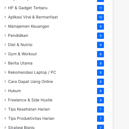
HP & Gadget Terbaru
11
Aplikasi Viral & Bermanfaat
10
Manajemen Keuangan
9
Pendidikan
9
Diet & Nutrisi
9
Gym & Workout
8
Berita Utama
8
Rekomendasi Laptop / PC
8
Cara Dapat Uang Online
8
Hukum
8
Freelance & Side Hustle
8
Tips Kesehatan Harian
7
Tips Produktivitas Harian
7
Strategi Bisnis
7