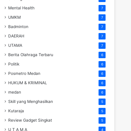
Mental Health
7
UMKM
7
Badminton
7
DAERAH
7
UTAMA
7
Berita Olahraga Terbaru
6
Politik
6
Posmetro Medan
6
HUKUM & KRIMINAL
6
medan
6
Skill yang Menghasilkan
5
Kutaraja
5
Review Gadget Singkat
5
U T A M A
4