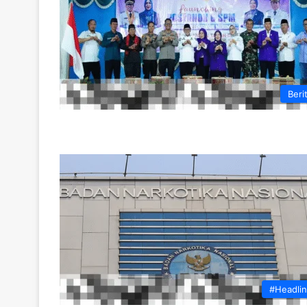
Beri
#Headli