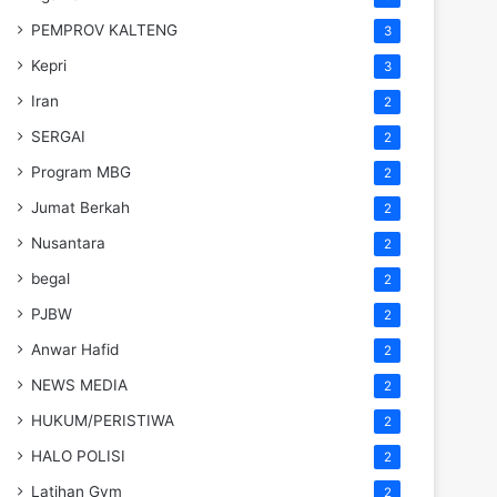
PEMPROV KALTENG
3
Kepri
3
Iran
2
SERGAI
2
Program MBG
2
Jumat Berkah
2
Nusantara
2
begal
2
PJBW
2
Anwar Hafid
2
NEWS MEDIA
2
HUKUM/PERISTIWA
2
HALO POLISI
2
Latihan Gym
2