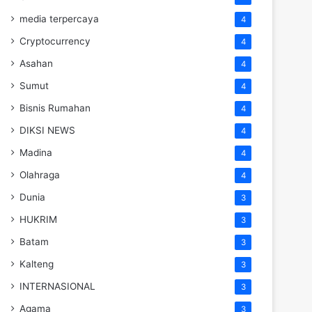
media terpercaya
4
Cryptocurrency
4
Asahan
4
Sumut
4
Bisnis Rumahan
4
DIKSI NEWS
4
Madina
4
Olahraga
4
Dunia
3
HUKRIM
3
Batam
3
Kalteng
3
INTERNASIONAL
3
Agama
3