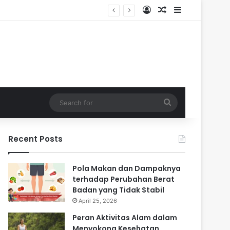
Log In
Random Article
Sidebar
i Masa Sulit
Search
for
Recent Posts
Pola Makan dan Dampaknya
terhadap Perubahan Berat
Badan yang Tidak Stabil
April 25, 2026
Peran Aktivitas Alam dalam
Menyokong Kesehatan