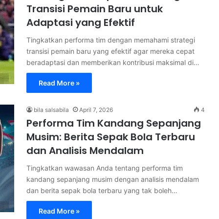
Transisi Pemain Baru untuk
Adaptasi yang Efektif
Tingkatkan performa tim dengan memahami strategi
transisi pemain baru yang efektif agar mereka cepat
beradaptasi dan memberikan kontribusi maksimal di…
Read More »
bila salsabila
April 7, 2026
4
Performa Tim Kandang Sepanjang
Musim: Berita Sepak Bola Terbaru
dan Analisis Mendalam
Tingkatkan wawasan Anda tentang performa tim
kandang sepanjang musim dengan analisis mendalam
dan berita sepak bola terbaru yang tak boleh…
Read More »