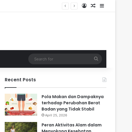
Log In
Random Article
Sidebar
 Masa Sulit
Search
for
Recent Posts
Pola Makan dan Dampaknya
terhadap Perubahan Berat
Badan yang Tidak Stabil
April 25, 2026
Peran Aktivitas Alam dalam
Menyokong Kesehatan