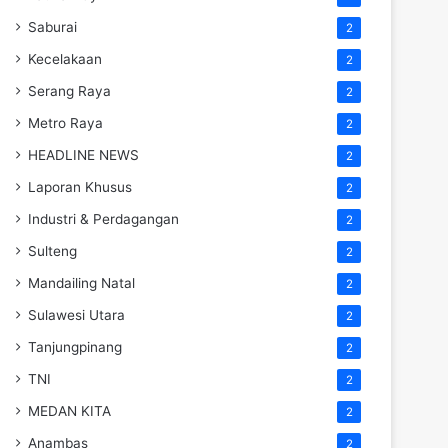
Saburai
2
Kecelakaan
2
Serang Raya
2
Metro Raya
2
HEADLINE NEWS
2
Laporan Khusus
2
Industri & Perdagangan
2
Sulteng
2
Mandailing Natal
2
Sulawesi Utara
2
Tanjungpinang
2
TNI
2
MEDAN KITA
2
Anambas
2