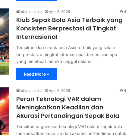
bila salsabila
April 6, 2026
4
Klub Sepak Bola Asia Terbaik yang
Konsisten Berprestasi di Tingkat
Internasional
Temukan klub sepak bola Asia terbaik yang selalu
berprestasi di tingkat internasional dan pelajari apa
yang membuat mereka unggul dalam…
Read More »
bila salsabila
April 6, 2026
4
Peran Teknologi VAR dalam
Meningkatkan Keadilan dan
Akurasi Pertandingan Sepak Bola
Temukan bagaimana teknologi VAR dalam sepak bola
meningkatkan keadilan dan akurasi pertandingan untuk