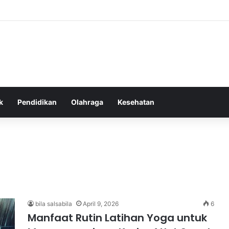
as Alam dalam Menyokong Kesehatan Mental dan Menenangkan Pikiran di
k
Pendidikan
Olahraga
Kesehatan
bila salsabila
April 9, 2026
6
Manfaat Rutin Latihan Yoga untuk