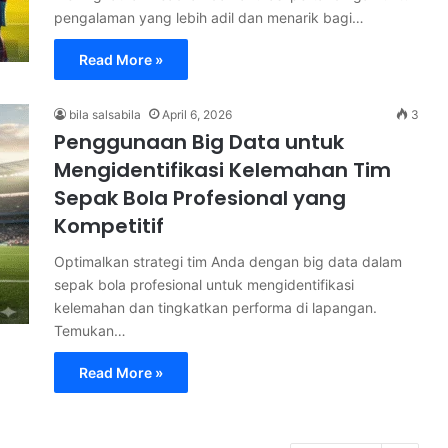
pengalaman yang lebih adil dan menarik bagi…
Read More »
bila salsabila
April 6, 2026
3
Penggunaan Big Data untuk
Mengidentifikasi Kelemahan Tim
Sepak Bola Profesional yang
Kompetitif
Optimalkan strategi tim Anda dengan big data dalam
sepak bola profesional untuk mengidentifikasi
kelemahan dan tingkatkan performa di lapangan.
Temukan…
Read More »