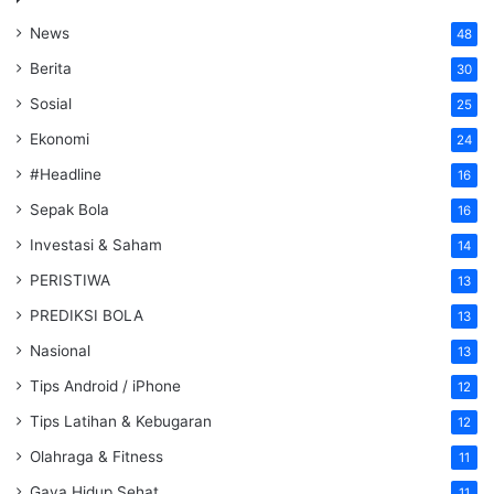
News
48
Berita
30
Sosial
25
Ekonomi
24
#Headline
16
Sepak Bola
16
Investasi & Saham
14
PERISTIWA
13
PREDIKSI BOLA
13
Nasional
13
Tips Android / iPhone
12
Tips Latihan & Kebugaran
12
Olahraga & Fitness
11
Gaya Hidup Sehat
11