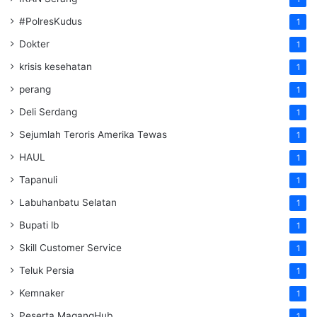
#PolresKudus
1
Dokter
1
krisis kesehatan
1
perang
1
Deli Serdang
1
Sejumlah Teroris Amerika Tewas
1
HAUL
1
Tapanuli
1
Labuhanbatu Selatan
1
Bupati lb
1
Skill Customer Service
1
Teluk Persia
1
Kemnaker
1
Peserta MagangHub
1