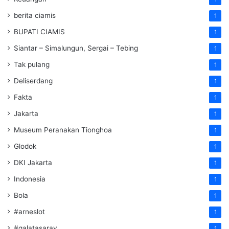
berita ciamis
1
BUPATI CIAMIS
1
Siantar – Simalungun, Sergai – Tebing
1
Tak pulang
1
Deliserdang
1
Fakta
1
Jakarta
1
Museum Peranakan Tionghoa
1
Glodok
1
DKI Jakarta
1
Indonesia
1
Bola
1
#arneslot
1
#galatasaray
1