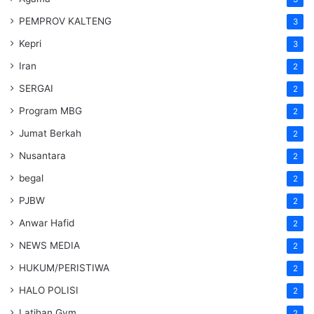
PEMPROV KALTENG
3
Kepri
3
Iran
2
SERGAI
2
Program MBG
2
Jumat Berkah
2
Nusantara
2
begal
2
PJBW
2
Anwar Hafid
2
NEWS MEDIA
2
HUKUM/PERISTIWA
2
HALO POLISI
2
Latihan Gym
2