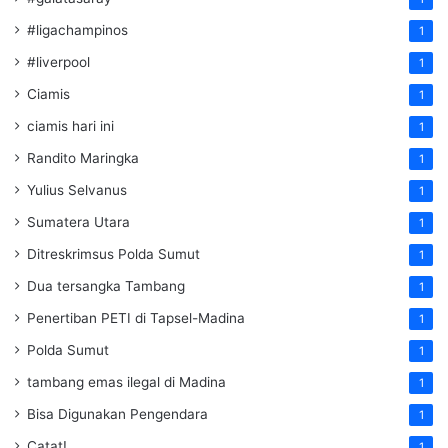
#ligachampinos
1
#liverpool
1
Ciamis
1
ciamis hari ini
1
Randito Maringka
1
Yulius Selvanus
1
Sumatera Utara
1
Ditreskrimsus Polda Sumut
1
Dua tersangka Tambang
1
Penertiban PETI di Tapsel-Madina
1
Polda Sumut
1
tambang emas ilegal di Madina
1
Bisa Digunakan Pengendara
1
Catat!
1