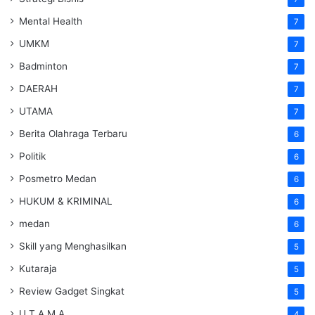
Mental Health
7
UMKM
7
Badminton
7
DAERAH
7
UTAMA
7
Berita Olahraga Terbaru
6
Politik
6
Posmetro Medan
6
HUKUM & KRIMINAL
6
medan
6
Skill yang Menghasilkan
5
Kutaraja
5
Review Gadget Singkat
5
U T A M A
4