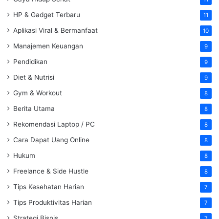
HP & Gadget Terbaru
11
Aplikasi Viral & Bermanfaat
10
Manajemen Keuangan
9
Pendidikan
9
Diet & Nutrisi
9
Gym & Workout
8
Berita Utama
8
Rekomendasi Laptop / PC
8
Cara Dapat Uang Online
8
Hukum
8
Freelance & Side Hustle
8
Tips Kesehatan Harian
7
Tips Produktivitas Harian
7
Strategi Bisnis
7