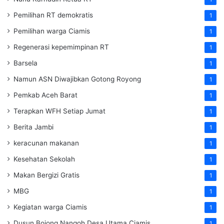
Pemilihan RT demokratis
1
Pemilihan warga Ciamis
1
Regenerasi kepemimpinan RT
1
Barsela
1
Namun ASN Diwajibkan Gotong Royong
1
Pemkab Aceh Barat
1
Terapkan WFH Setiap Jumat
1
Berita Jambi
1
keracunan makanan
1
Kesehatan Sekolah
1
Makan Bergizi Gratis
1
MBG
1
Kegiatan warga Ciamis
1
Dusun Bojong Nangoh Desa Utama Ciamis
1