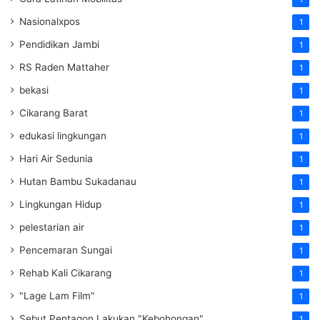
Nasionalxpos
1
Pendidikan Jambi
1
RS Raden Mattaher
1
bekasi
1
Cikarang Barat
1
edukasi lingkungan
1
Hari Air Sedunia
1
Hutan Bambu Sukadanau
1
Lingkungan Hidup
1
pelestarian air
1
Pencemaran Sungai
1
Rehab Kali Cikarang
1
"Lage Lam Film"
1
Sebut Pentagon Lakukan "Kebohongan"
1