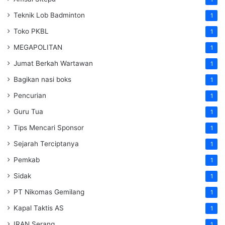
Teknik Lob Badminton
1
Toko PKBL
1
MEGAPOLITAN
1
Jumat Berkah Wartawan
1
Bagikan nasi boks
1
Pencurian
1
Guru Tua
1
Tips Mencari Sponsor
1
Sejarah Terciptanya
1
Pemkab
1
Sidak
1
PT Nikomas Gemilang
1
Kapal Taktis AS
1
IRAN Serang
1