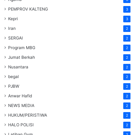
PEMPROV KALTENG
3
Kepri
3
Iran
2
SERGAI
2
Program MBG
2
Jumat Berkah
2
Nusantara
2
begal
2
PJBW
2
Anwar Hafid
2
NEWS MEDIA
2
HUKUM/PERISTIWA
2
HALO POLISI
2
Latihan Gym
2