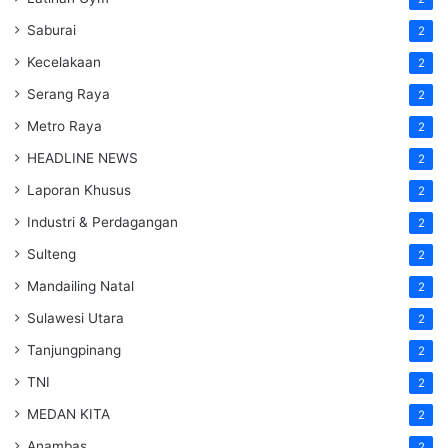
Saburai
2
Kecelakaan
2
Serang Raya
2
Metro Raya
2
HEADLINE NEWS
2
Laporan Khusus
2
Industri & Perdagangan
2
Sulteng
2
Mandailing Natal
2
Sulawesi Utara
2
Tanjungpinang
2
TNI
2
MEDAN KITA
2
Anambas
2