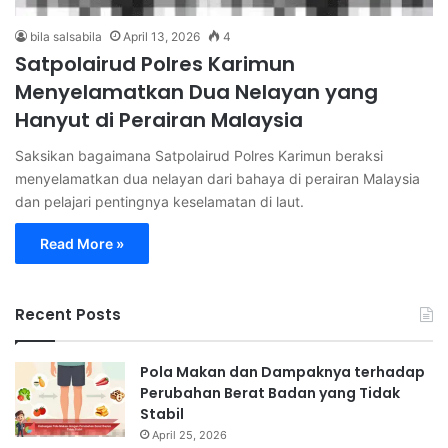
bila salsabila
April 13, 2026
4
Satpolairud Polres Karimun
Menyelamatkan Dua Nelayan yang
Hanyut di Perairan Malaysia
Saksikan bagaimana Satpolairud Polres Karimun beraksi
menyelamatkan dua nelayan dari bahaya di perairan Malaysia
dan pelajari pentingnya keselamatan di laut.
Read More »
Recent Posts
Pola Makan dan Dampaknya terhadap
Perubahan Berat Badan yang Tidak
Stabil
April 25, 2026