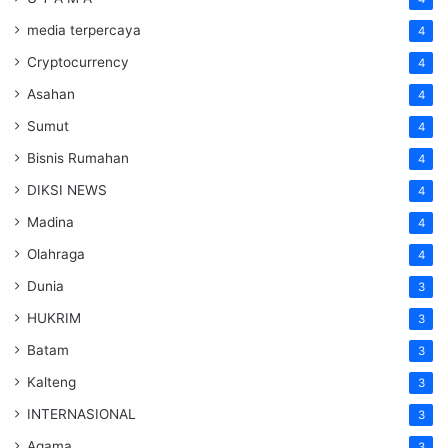
media terpercaya
4
Cryptocurrency
4
Asahan
4
Sumut
4
Bisnis Rumahan
4
DIKSI NEWS
4
Madina
4
Olahraga
4
Dunia
3
HUKRIM
3
Batam
3
Kalteng
3
INTERNASIONAL
3
Agama
3