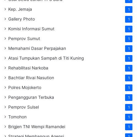
Kep. Jemaja
1
Gallery Photo
1
Komisi Informasi Sumut
1
Pemprov Sumut
1
Memahami Dasar Perpajakan
1
Atasi Tumpukan Sampah di Titi Kuning
1
Rehabilitasi Narkoba
1
Bachtiar Rivai Nasution
1
Polres Mojokerto
1
Pengangguran Terbuka
1
Pemprov Sulsel
1
Tomohon
1
Brigjen TNI Wempi Ramandei
1
Strategi Membangun Agensi
1