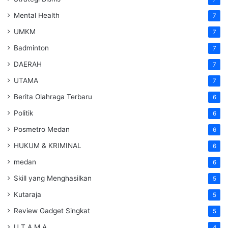
Mental Health
7
UMKM
7
Badminton
7
DAERAH
7
UTAMA
7
Berita Olahraga Terbaru
6
Politik
6
Posmetro Medan
6
HUKUM & KRIMINAL
6
medan
6
Skill yang Menghasilkan
5
Kutaraja
5
Review Gadget Singkat
5
U T A M A
4