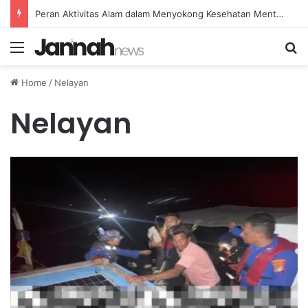
Peran Aktivitas Alam dalam Menyokong Kesehatan Mental dan Menenangkan Pikiran di Masa Sulit
Menu
Se
Home
/
Nelayan
Nelayan