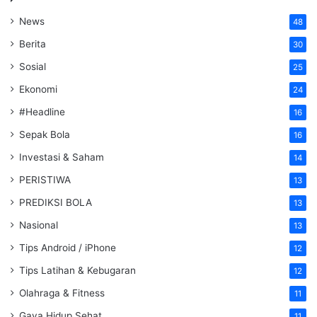
News
48
Berita
30
Sosial
25
Ekonomi
24
#Headline
16
Sepak Bola
16
Investasi & Saham
14
PERISTIWA
13
PREDIKSI BOLA
13
Nasional
13
Tips Android / iPhone
12
Tips Latihan & Kebugaran
12
Olahraga & Fitness
11
Gaya Hidup Sehat
11