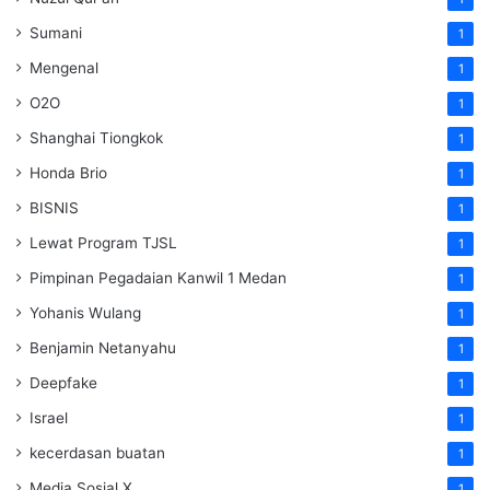
Sumani
1
Mengenal
1
O2O
1
Shanghai Tiongkok
1
Honda Brio
1
BISNIS
1
Lewat Program TJSL
1
Pimpinan Pegadaian Kanwil 1 Medan
1
Yohanis Wulang
1
Benjamin Netanyahu
1
Deepfake
1
Israel
1
kecerdasan buatan
1
Media Sosial X
1