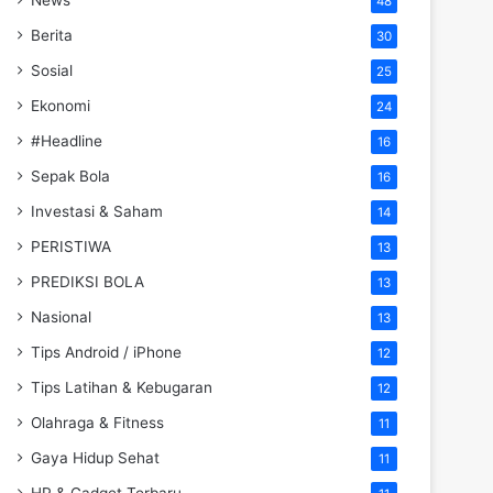
48
Berita
30
Sosial
25
Ekonomi
24
#Headline
16
Sepak Bola
16
Investasi & Saham
14
PERISTIWA
13
PREDIKSI BOLA
13
Nasional
13
Tips Android / iPhone
12
Tips Latihan & Kebugaran
12
Olahraga & Fitness
11
Gaya Hidup Sehat
11
HP & Gadget Terbaru