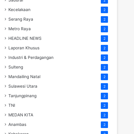
2
Kecelakaan
2
Serang Raya
2
Metro Raya
2
HEADLINE NEWS
2
Laporan Khusus
2
Industri & Perdagangan
2
Sulteng
2
Mandailing Natal
2
Sulawesi Utara
2
Tanjungpinang
2
TNI
2
MEDAN KITA
2
Anambas
2
Kebakaran