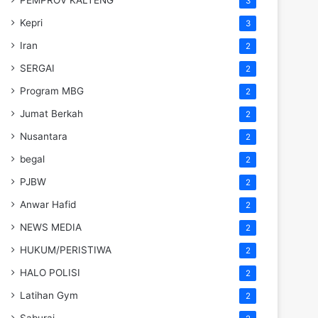
3
Kepri
3
Iran
2
SERGAI
2
Program MBG
2
Jumat Berkah
2
Nusantara
2
begal
2
PJBW
2
Anwar Hafid
2
NEWS MEDIA
2
HUKUM/PERISTIWA
2
HALO POLISI
2
Latihan Gym
2
Saburai