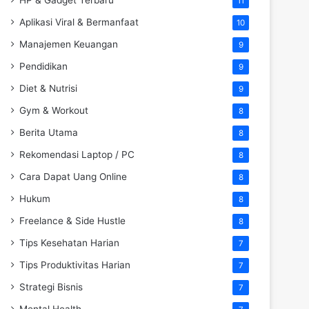
11
Aplikasi Viral & Bermanfaat
10
Manajemen Keuangan
9
Pendidikan
9
Diet & Nutrisi
9
Gym & Workout
8
Berita Utama
8
Rekomendasi Laptop / PC
8
Cara Dapat Uang Online
8
Hukum
8
Freelance & Side Hustle
8
Tips Kesehatan Harian
7
Tips Produktivitas Harian
7
Strategi Bisnis
7
Mental Health