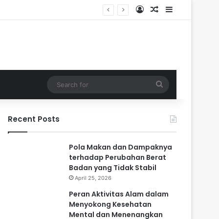
Log In
Random Article
Sidebar
 Masa Sulit
Search
for
Recent Posts
Pola Makan dan Dampaknya
terhadap Perubahan Berat
Badan yang Tidak Stabil
April 25, 2026
Peran Aktivitas Alam dalam
Menyokong Kesehatan
Mental dan Menenangkan