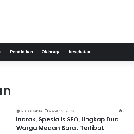
as Alam dalam Menyokong Kesehatan Mental dan Menenangkan Pikiran di
k
Pendidikan
Olahraga
Kesehatan
an
bila salsabila
Maret 13, 2026
6
Indrak, Spesialis SEO, Ungkap Dua
Warga Medan Barat Terlibat