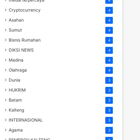
4
Cryptocurrency
4
Asahan
4
Sumut
4
Bisnis Rumahan
4
DIKSI NEWS
4
Madina
4
Olahraga
4
Dunia
3
HUKRIM
3
Batam
3
Kalteng
3
INTERNASIONAL
3
Agama
3
PEMPROV KALTENG