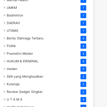
7
UMKM
7
Badminton
7
DAERAH
7
UTAMA
7
Berita Olahraga Terbaru
6
Politik
6
Posmetro Medan
6
HUKUM & KRIMINAL
6
medan
6
Skill yang Menghasilkan
5
Kutaraja
5
Review Gadget Singkat
5
U T A M A
4
media terpercaya