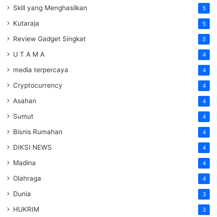
Skill yang Menghasilkan
5
Kutaraja
5
Review Gadget Singkat
5
U T A M A
4
media terpercaya
4
Cryptocurrency
4
Asahan
4
Sumut
4
Bisnis Rumahan
4
DIKSI NEWS
4
Madina
4
Olahraga
4
Dunia
3
HUKRIM
3