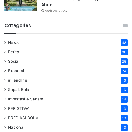
Alami
April 24, 2026
Categories
News
48
Berita
30
Sosial
25
Ekonomi
24
#Headline
16
Sepak Bola
16
Investasi & Saham
14
PERISTIWA
13
PREDIKSI BOLA
13
Nasional
13