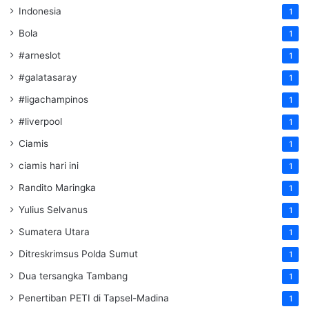
Indonesia
1
Bola
1
#arneslot
1
#galatasaray
1
#ligachampinos
1
#liverpool
1
Ciamis
1
ciamis hari ini
1
Randito Maringka
1
Yulius Selvanus
1
Sumatera Utara
1
Ditreskrimsus Polda Sumut
1
Dua tersangka Tambang
1
Penertiban PETI di Tapsel-Madina
1