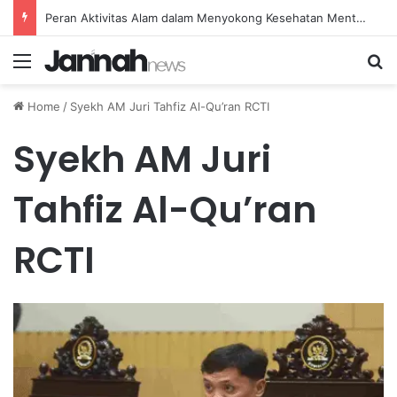
Peran Aktivitas Alam dalam Menyokong Kesehatan Mental dan Menenangkan Pikiran di Masa Sulit
Menu
Se
Home
/
Syekh AM Juri Tahfiz Al-Qu’ran RCTI
Syekh AM Juri
Tahfiz Al-Qu’ran
RCTI