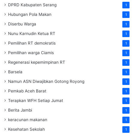
DPRD Kabupaten Serang
1
Hubungan Pola Makan
1
Diserbu Warga
1
Nunu Karnudin Ketua RT
1
Pemilihan RT demokratis
1
Pemilihan warga Ciamis
1
Regenerasi kepemimpinan RT
1
Barsela
1
Namun ASN Diwajibkan Gotong Royong
1
Pemkab Aceh Barat
1
Terapkan WFH Setiap Jumat
1
Berita Jambi
1
keracunan makanan
1
Kesehatan Sekolah
1