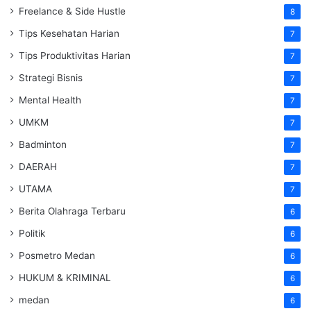
Freelance & Side Hustle
8
Tips Kesehatan Harian
7
Tips Produktivitas Harian
7
Strategi Bisnis
7
Mental Health
7
UMKM
7
Badminton
7
DAERAH
7
UTAMA
7
Berita Olahraga Terbaru
6
Politik
6
Posmetro Medan
6
HUKUM & KRIMINAL
6
medan
6