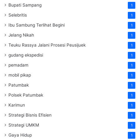
Bupati Sampang
1
Selebritis
1
Ibu Sambung Terlihat Begini
1
Jelang Nikah
1
Teuku Rassya Jalani Prosesi Peusijuek
1
gudang ekspedisi
1
pemadam
1
mobil pikap
1
Patumbak
1
Polsek Patumbak
1
Karimun
1
Strategi Bisnis Efisien
1
Strategi UMKM
1
Gaya Hidup
1