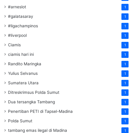
#arneslot
1
#galatasaray
1
#ligachampinos
1
#liverpool
1
Ciamis
1
ciamis hari ini
1
Randito Maringka
1
Yulius Selvanus
1
Sumatera Utara
1
Ditreskrimsus Polda Sumut
1
Dua tersangka Tambang
1
Penertiban PETI di Tapsel-Madina
1
Polda Sumut
1
tambang emas ilegal di Madina
1