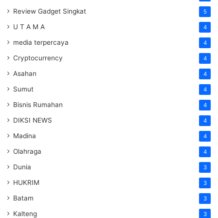
Review Gadget Singkat
5
U T A M A
4
media terpercaya
4
Cryptocurrency
4
Asahan
4
Sumut
4
Bisnis Rumahan
4
DIKSI NEWS
4
Madina
4
Olahraga
4
Dunia
3
HUKRIM
3
Batam
3
Kalteng
3