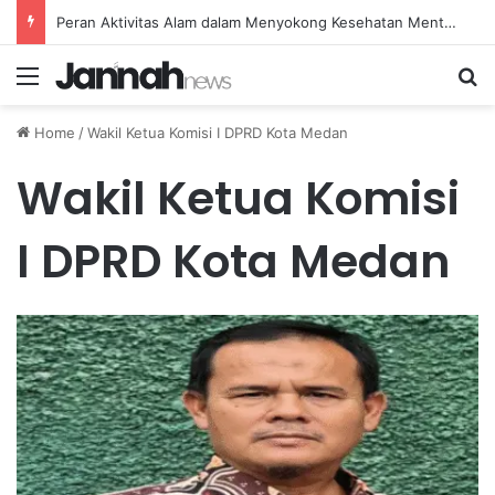
Peran Aktivitas Alam dalam Menyokong Kesehatan Mental dan Menenangkan Pikiran di Masa Sulit
Menu
Se
Home
/
Wakil Ketua Komisi I DPRD Kota Medan
Wakil Ketua Komisi
I DPRD Kota Medan