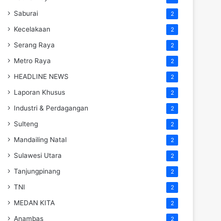
Saburai
2
Kecelakaan
2
Serang Raya
2
Metro Raya
2
HEADLINE NEWS
2
Laporan Khusus
2
Industri & Perdagangan
2
Sulteng
2
Mandailing Natal
2
Sulawesi Utara
2
Tanjungpinang
2
TNI
2
MEDAN KITA
2
Anambas
2