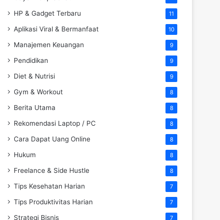
HP & Gadget Terbaru
11
Aplikasi Viral & Bermanfaat
10
Manajemen Keuangan
9
Pendidikan
9
Diet & Nutrisi
9
Gym & Workout
8
Berita Utama
8
Rekomendasi Laptop / PC
8
Cara Dapat Uang Online
8
Hukum
8
Freelance & Side Hustle
8
Tips Kesehatan Harian
7
Tips Produktivitas Harian
7
Strategi Bisnis
7