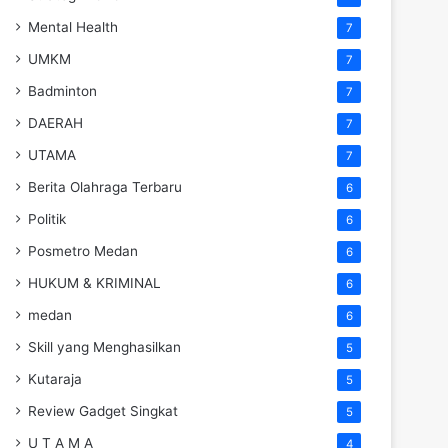
Mental Health
7
UMKM
7
Badminton
7
DAERAH
7
UTAMA
7
Berita Olahraga Terbaru
6
Politik
6
Posmetro Medan
6
HUKUM & KRIMINAL
6
medan
6
Skill yang Menghasilkan
5
Kutaraja
5
Review Gadget Singkat
5
U T A M A
4