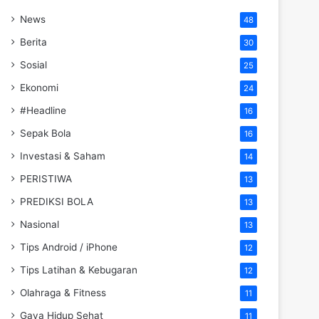
News
48
Berita
30
Sosial
25
Ekonomi
24
#Headline
16
Sepak Bola
16
Investasi & Saham
14
PERISTIWA
13
PREDIKSI BOLA
13
Nasional
13
Tips Android / iPhone
12
Tips Latihan & Kebugaran
12
Olahraga & Fitness
11
Gaya Hidup Sehat
11