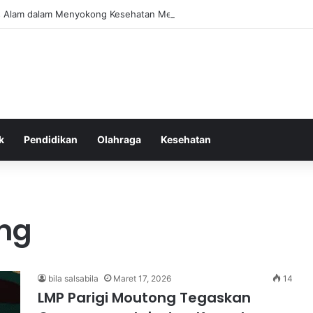
as Alam dalam Menyokong Kesehatan Mental dan Menenangkan Pikiran di
k
Pendidikan
Olahraga
Kesehatan
ong
bila salsabila
Maret 17, 2026
14
LMP Parigi Moutong Tegaskan