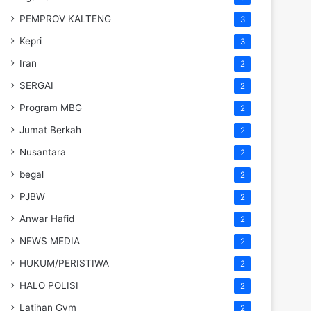
PEMPROV KALTENG
3
Kepri
3
Iran
2
SERGAI
2
Program MBG
2
Jumat Berkah
2
Nusantara
2
begal
2
PJBW
2
Anwar Hafid
2
NEWS MEDIA
2
HUKUM/PERISTIWA
2
HALO POLISI
2
Latihan Gym
2