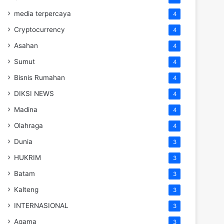
media terpercaya
4
Cryptocurrency
4
Asahan
4
Sumut
4
Bisnis Rumahan
4
DIKSI NEWS
4
Madina
4
Olahraga
4
Dunia
3
HUKRIM
3
Batam
3
Kalteng
3
INTERNASIONAL
3
Agama
3