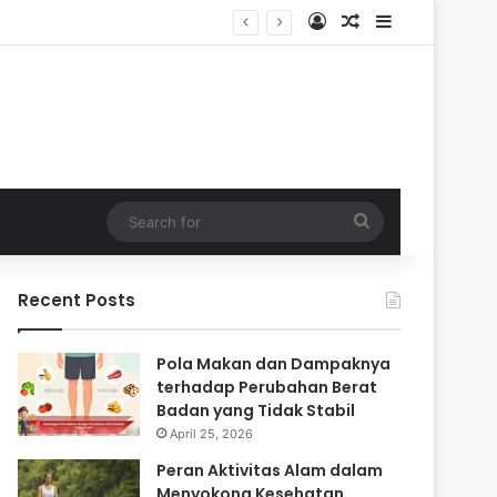
Log In
Random Article
Sidebar
 Masa Sulit
Search
for
Recent Posts
Pola Makan dan Dampaknya
terhadap Perubahan Berat
Badan yang Tidak Stabil
April 25, 2026
Peran Aktivitas Alam dalam
Menyokong Kesehatan