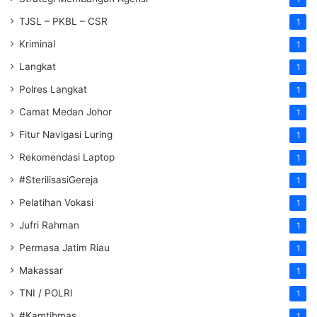
TJSL – PKBL – CSR
1
Kriminal
1
Langkat
1
Polres Langkat
1
Camat Medan Johor
1
Fitur Navigasi Luring
1
Rekomendasi Laptop
1
#SterilisasiGereja
1
Pelatihan Vokasi
1
Jufri Rahman
1
Permasa Jatim Riau
1
Makassar
1
TNI / POLRI
1
#Kamtibmas
1