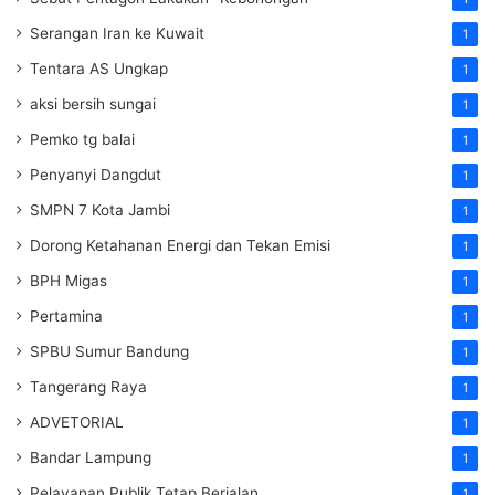
Serangan Iran ke Kuwait
1
Tentara AS Ungkap
1
aksi bersih sungai
1
Pemko tg balai
1
Penyanyi Dangdut
1
SMPN 7 Kota Jambi
1
Dorong Ketahanan Energi dan Tekan Emisi
1
BPH Migas
1
Pertamina
1
SPBU Sumur Bandung
1
Tangerang Raya
1
ADVETORIAL
1
Bandar Lampung
1
Pelayanan Publik Tetap Berjalan
1