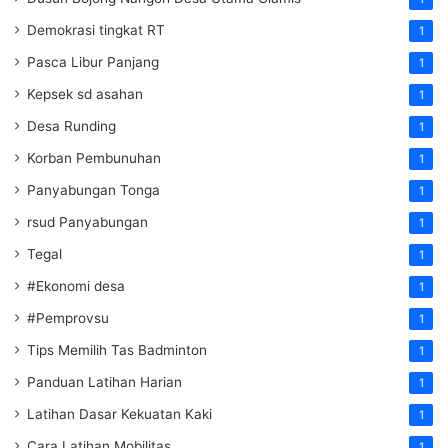
Demokrasi tingkat RT
1
Pasca Libur Panjang
1
Kepsek sd asahan
1
Desa Runding
1
Korban Pembunuhan
1
Panyabungan Tonga
1
rsud Panyabungan
1
Tegal
1
#Ekonomi desa
1
#Pemprovsu
1
Tips Memilih Tas Badminton
1
Panduan Latihan Harian
1
Latihan Dasar Kekuatan Kaki
1
Cara Latihan Mobilitas
1