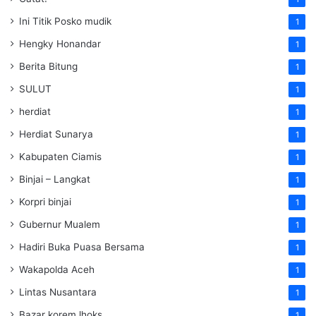
Ini Titik Posko mudik
1
Hengky Honandar
1
Berita Bitung
1
SULUT
1
herdiat
1
Herdiat Sunarya
1
Kabupaten Ciamis
1
Binjai – Langkat
1
Korpri binjai
1
Gubernur Mualem
1
Hadiri Buka Puasa Bersama
1
Wakapolda Aceh
1
Lintas Nusantara
1
Bazar korem lhoks
1