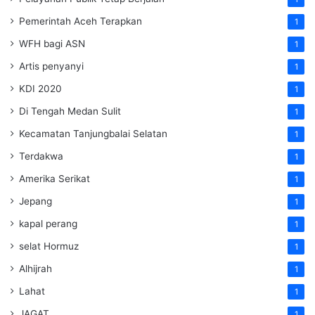
Pemerintah Aceh Terapkan
1
WFH bagi ASN
1
Artis penyanyi
1
KDI 2020
1
Di Tengah Medan Sulit
1
Kecamatan Tanjungbalai Selatan
1
Terdakwa
1
Amerika Serikat
1
Jepang
1
kapal perang
1
selat Hormuz
1
Alhijrah
1
Lahat
1
JAGAT
1