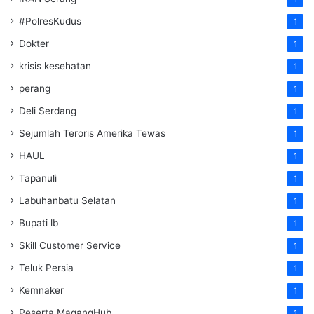
#PolresKudus
1
Dokter
1
krisis kesehatan
1
perang
1
Deli Serdang
1
Sejumlah Teroris Amerika Tewas
1
HAUL
1
Tapanuli
1
Labuhanbatu Selatan
1
Bupati lb
1
Skill Customer Service
1
Teluk Persia
1
Kemnaker
1
Peserta MagangHub
1