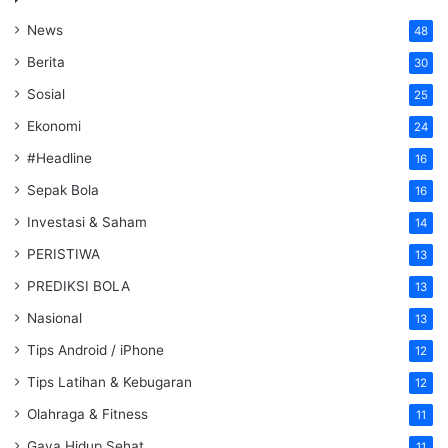
News
48
Berita
30
Sosial
25
Ekonomi
24
#Headline
16
Sepak Bola
16
Investasi & Saham
14
PERISTIWA
13
PREDIKSI BOLA
13
Nasional
13
Tips Android / iPhone
12
Tips Latihan & Kebugaran
12
Olahraga & Fitness
11
Gaya Hidup Sehat
11