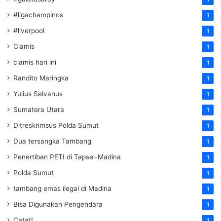
#ligachampinos
1
#liverpool
1
Ciamis
1
ciamis hari ini
1
Randito Maringka
1
Yulius Selvanus
1
Sumatera Utara
1
Ditreskrimsus Polda Sumut
1
Dua tersangka Tambang
1
Penertiban PETI di Tapsel-Madina
1
Polda Sumut
1
tambang emas ilegal di Madina
1
Bisa Digunakan Pengendara
1
Catat!
1