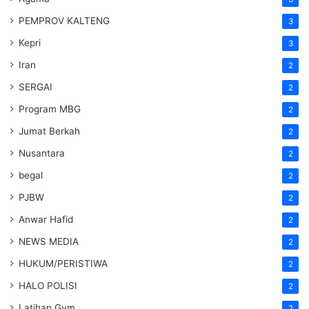
PEMPROV KALTENG
3
Kepri
3
Iran
2
SERGAI
2
Program MBG
2
Jumat Berkah
2
Nusantara
2
begal
2
PJBW
2
Anwar Hafid
2
NEWS MEDIA
2
HUKUM/PERISTIWA
2
HALO POLISI
2
Latihan Gym
2