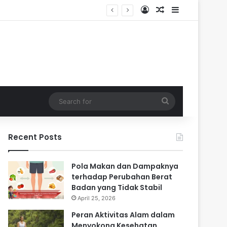
Log In
Random Article
Sidebar
i Masa Sulit
Search
for
Recent Posts
Pola Makan dan Dampaknya
terhadap Perubahan Berat
Badan yang Tidak Stabil
April 25, 2026
Peran Aktivitas Alam dalam
Menyokong Kesehatan