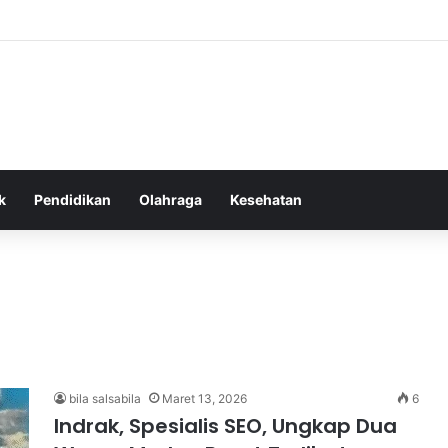
as Alam dalam Menyokong Kesehatan Mental dan Menenangkan Pikiran d
k
Pendidikan
Olahraga
Kesehatan
bila salsabila
Maret 13, 2026
6
Indrak, Spesialis SEO, Ungkap Dua