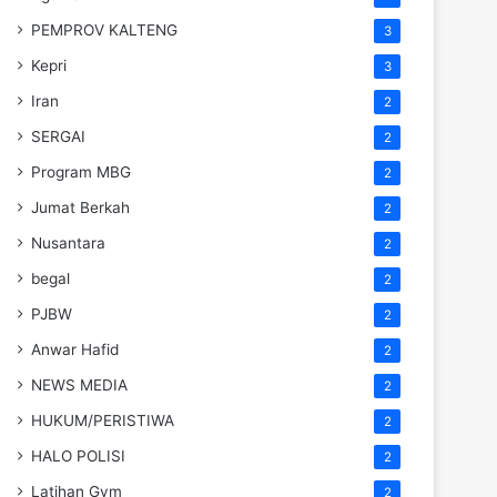
PEMPROV KALTENG
3
Kepri
3
Iran
2
SERGAI
2
Program MBG
2
Jumat Berkah
2
Nusantara
2
begal
2
PJBW
2
Anwar Hafid
2
NEWS MEDIA
2
HUKUM/PERISTIWA
2
HALO POLISI
2
Latihan Gym
2