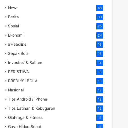
News
48
Berita
30
Sosial
25
Ekonomi
24
#Headline
16
Sepak Bola
16
Investasi & Saham
14
PERISTIWA
13
PREDIKSI BOLA
13
Nasional
13
Tips Android / iPhone
12
Tips Latihan & Kebugaran
12
Olahraga & Fitness
11
Gaya Hidup Sehat
11