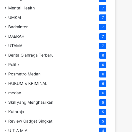
Mental Health
7
UMKM
7
Badminton
7
DAERAH
7
UTAMA
7
Berita Olahraga Terbaru
6
Politik
6
Posmetro Medan
6
HUKUM & KRIMINAL
6
medan
6
Skill yang Menghasilkan
5
Kutaraja
5
Review Gadget Singkat
5
U T A M A
4