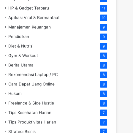
HP & Gadget Terbaru
11
Aplikasi Viral & Bermanfaat
10
Manajemen Keuangan
9
Pendidikan
9
Diet & Nutrisi
9
Gym & Workout
8
Berita Utama
8
Rekomendasi Laptop / PC
8
Cara Dapat Uang Online
8
Hukum
8
Freelance & Side Hustle
8
Tips Kesehatan Harian
7
Tips Produktivitas Harian
7
Strategi Bisnis
7