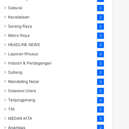
Saburai
2
Kecelakaan
2
Serang Raya
2
Metro Raya
2
HEADLINE NEWS
2
Laporan Khusus
2
Industri & Perdagangan
2
Sulteng
2
Mandailing Natal
2
Sulawesi Utara
2
Tanjungpinang
2
TNI
2
MEDAN KITA
2
Anambas
2