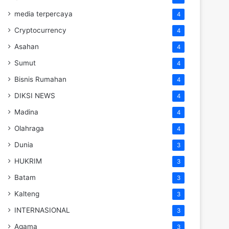
media terpercaya
4
Cryptocurrency
4
Asahan
4
Sumut
4
Bisnis Rumahan
4
DIKSI NEWS
4
Madina
4
Olahraga
4
Dunia
3
HUKRIM
3
Batam
3
Kalteng
3
INTERNASIONAL
3
Agama
3