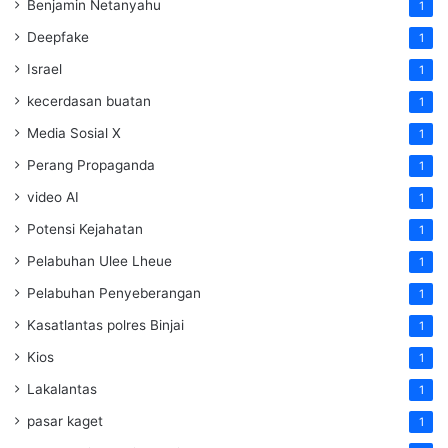
Benjamin Netanyahu
1
Deepfake
1
Israel
1
kecerdasan buatan
1
Media Sosial X
1
Perang Propaganda
1
video AI
1
Potensi Kejahatan
1
Pelabuhan Ulee Lheue
1
Pelabuhan Penyeberangan
1
Kasatlantas polres Binjai
1
Kios
1
Lakalantas
1
pasar kaget
1