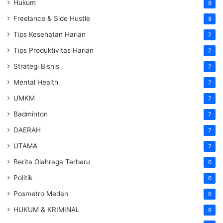
Hukum
8
Freelance & Side Hustle
8
Tips Kesehatan Harian
7
Tips Produktivitas Harian
7
Strategi Bisnis
7
Mental Health
7
UMKM
7
Badminton
7
DAERAH
7
UTAMA
7
Berita Olahraga Terbaru
6
Politik
6
Posmetro Medan
6
HUKUM & KRIMINAL
6