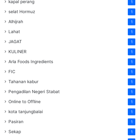
kapal perang
1
selat Hormuz
1
Alhijrah
1
Lahat
1
JAGAT
1
KULINER
1
Arla Foods Ingredients
1
FIC
1
Tahanan kabur
1
Pengadilan Negeri Stabat
1
Online to Offline
1
kota tanjungbalai
1
Pasiran
1
Sekap
1