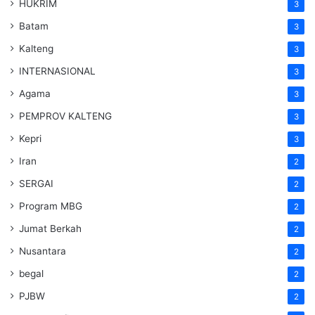
HUKRIM
3
Batam
3
Kalteng
3
INTERNASIONAL
3
Agama
3
PEMPROV KALTENG
3
Kepri
3
Iran
2
SERGAI
2
Program MBG
2
Jumat Berkah
2
Nusantara
2
begal
2
PJBW
2