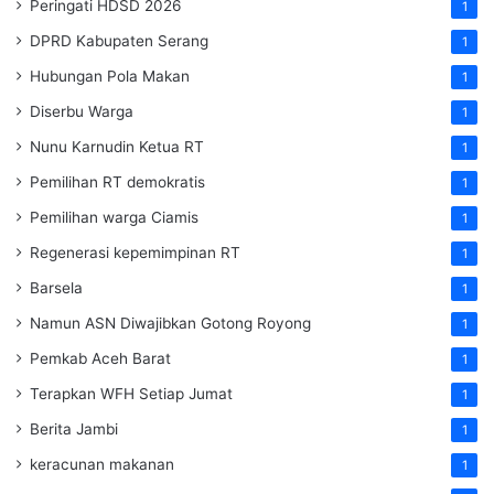
Peringati HDSD 2026
1
DPRD Kabupaten Serang
1
Hubungan Pola Makan
1
Diserbu Warga
1
Nunu Karnudin Ketua RT
1
Pemilihan RT demokratis
1
Pemilihan warga Ciamis
1
Regenerasi kepemimpinan RT
1
Barsela
1
Namun ASN Diwajibkan Gotong Royong
1
Pemkab Aceh Barat
1
Terapkan WFH Setiap Jumat
1
Berita Jambi
1
keracunan makanan
1