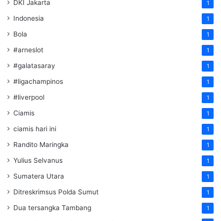
DKI Jakarta
1
Indonesia
1
Bola
1
#arneslot
1
#galatasaray
1
#ligachampinos
1
#liverpool
1
Ciamis
1
ciamis hari ini
1
Randito Maringka
1
Yulius Selvanus
1
Sumatera Utara
1
Ditreskrimsus Polda Sumut
1
Dua tersangka Tambang
1