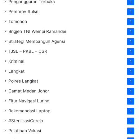
Pengangguran Terbuka
1
Pemprov Sulsel
1
Tomohon
1
Brigjen TNI Wempi Ramandei
1
Strategi Membangun Agensi
1
TJSL – PKBL – CSR
1
Kriminal
1
Langkat
1
Polres Langkat
1
Camat Medan Johor
1
Fitur Navigasi Luring
1
Rekomendasi Laptop
1
#SterilisasiGereja
1
Pelatihan Vokasi
1