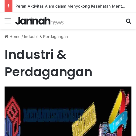
Peran Aktivitas Alam dalam Menyokong Kesehatan Mental dan Menenangkan Pikiran di Masa Sulit
Menu
Se
Home
/
Industri & Perdagangan
Industri &
Perdagangan