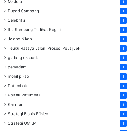
Madura
1
Bupati Sampang
1
Selebritis
1
Ibu Sambung Terlihat Begini
1
Jelang Nikah
1
Teuku Rassya Jalani Prosesi Peusijuek
1
gudang ekspedisi
1
pemadam
1
mobil pikap
1
Patumbak
1
Polsek Patumbak
1
Karimun
1
Strategi Bisnis Efisien
1
Strategi UMKM
1