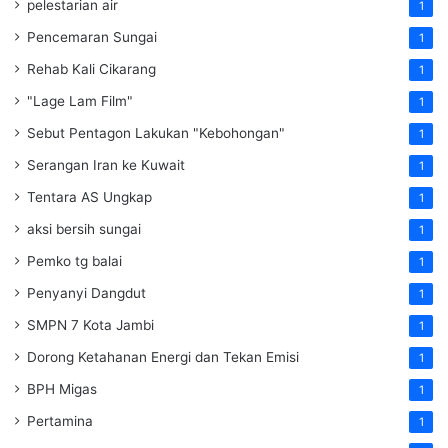
pelestarian air
1
Pencemaran Sungai
1
Rehab Kali Cikarang
1
"Lage Lam Film"
1
Sebut Pentagon Lakukan "Kebohongan"
1
Serangan Iran ke Kuwait
1
Tentara AS Ungkap
1
aksi bersih sungai
1
Pemko tg balai
1
Penyanyi Dangdut
1
SMPN 7 Kota Jambi
1
Dorong Ketahanan Energi dan Tekan Emisi
1
BPH Migas
1
Pertamina
1