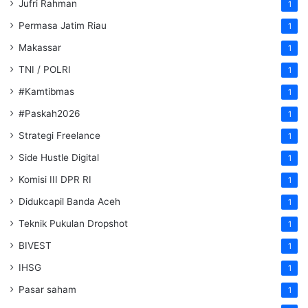
Jufri Rahman
1
Permasa Jatim Riau
1
Makassar
1
TNI / POLRI
1
#Kamtibmas
1
#Paskah2026
1
Strategi Freelance
1
Side Hustle Digital
1
Komisi III DPR RI
1
Didukcapil Banda Aceh
1
Teknik Pukulan Dropshot
1
BIVEST
1
IHSG
1
Pasar saham
1