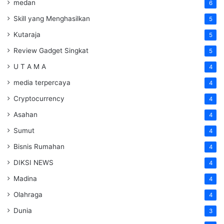
medan
6
Skill yang Menghasilkan
5
Kutaraja
5
Review Gadget Singkat
5
U T A M A
4
media terpercaya
4
Cryptocurrency
4
Asahan
4
Sumut
4
Bisnis Rumahan
4
DIKSI NEWS
4
Madina
4
Olahraga
4
Dunia
3