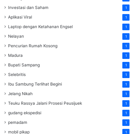
Investasi dan Saham
1
Aplikasi Viral
1
Laptop dengan Ketahanan Engsel
1
Nelayan
1
Pencurian Rumah Kosong
1
Madura
1
Bupati Sampang
1
Selebritis
1
Ibu Sambung Terlihat Begini
1
Jelang Nikah
1
Teuku Rassya Jalani Prosesi Peusijuek
1
gudang ekspedisi
1
pemadam
1
mobil pikap
1