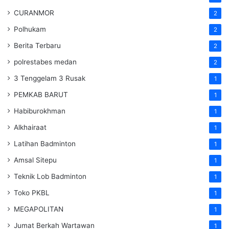
CURANMOR
2
Polhukam
2
Berita Terbaru
2
polrestabes medan
2
3 Tenggelam 3 Rusak
1
PEMKAB BARUT
1
Habiburokhman
1
Alkhairaat
1
Latihan Badminton
1
Amsal Sitepu
1
Teknik Lob Badminton
1
Toko PKBL
1
MEGAPOLITAN
1
Jumat Berkah Wartawan
1