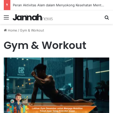
Peran Aktivitas Alam dalam Menyokong Kesehatan Mental dan Menenangkan Pikiran di Masa Sulit
Menu
Se
Home
/
Gym & Workout
Gym & Workout