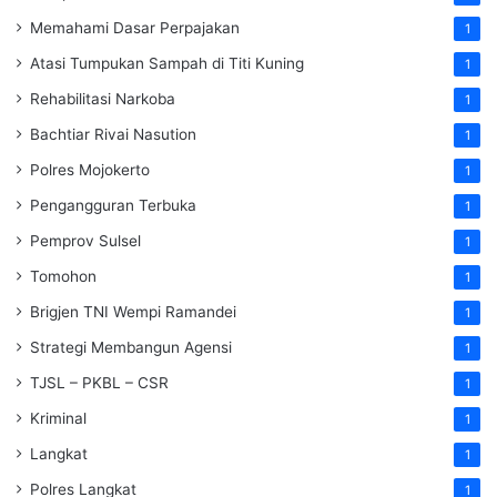
Memahami Dasar Perpajakan
1
Atasi Tumpukan Sampah di Titi Kuning
1
Rehabilitasi Narkoba
1
Bachtiar Rivai Nasution
1
Polres Mojokerto
1
Pengangguran Terbuka
1
Pemprov Sulsel
1
Tomohon
1
Brigjen TNI Wempi Ramandei
1
Strategi Membangun Agensi
1
TJSL – PKBL – CSR
1
Kriminal
1
Langkat
1
Polres Langkat
1