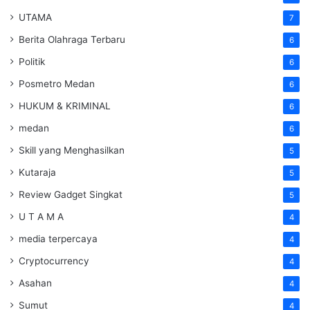
UTAMA
7
Berita Olahraga Terbaru
6
Politik
6
Posmetro Medan
6
HUKUM & KRIMINAL
6
medan
6
Skill yang Menghasilkan
5
Kutaraja
5
Review Gadget Singkat
5
U T A M A
4
media terpercaya
4
Cryptocurrency
4
Asahan
4
Sumut
4