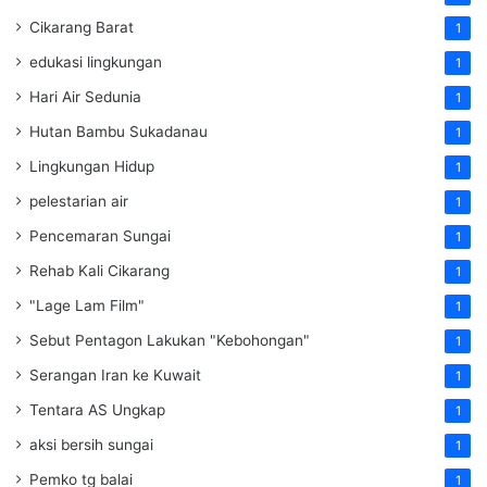
Cikarang Barat
1
edukasi lingkungan
1
Hari Air Sedunia
1
Hutan Bambu Sukadanau
1
Lingkungan Hidup
1
pelestarian air
1
Pencemaran Sungai
1
Rehab Kali Cikarang
1
"Lage Lam Film"
1
Sebut Pentagon Lakukan "Kebohongan"
1
Serangan Iran ke Kuwait
1
Tentara AS Ungkap
1
aksi bersih sungai
1
Pemko tg balai
1