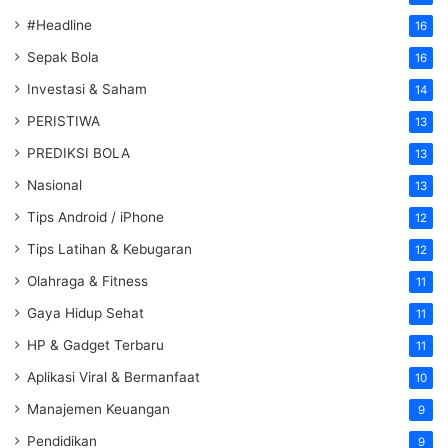
#Headline
16
Sepak Bola
16
Investasi & Saham
14
PERISTIWA
13
PREDIKSI BOLA
13
Nasional
13
Tips Android / iPhone
12
Tips Latihan & Kebugaran
12
Olahraga & Fitness
11
Gaya Hidup Sehat
11
HP & Gadget Terbaru
11
Aplikasi Viral & Bermanfaat
10
Manajemen Keuangan
9
Pendidikan
9