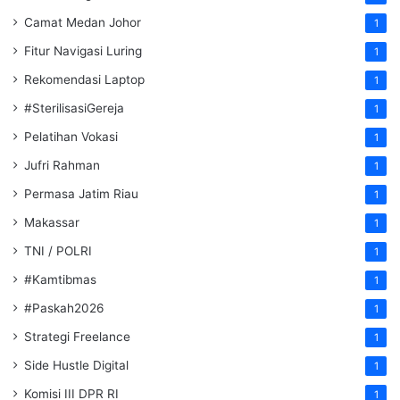
Camat Medan Johor
1
Fitur Navigasi Luring
1
Rekomendasi Laptop
1
#SterilisasiGereja
1
Pelatihan Vokasi
1
Jufri Rahman
1
Permasa Jatim Riau
1
Makassar
1
TNI / POLRI
1
#Kamtibmas
1
#Paskah2026
1
Strategi Freelance
1
Side Hustle Digital
1
Komisi III DPR RI
1