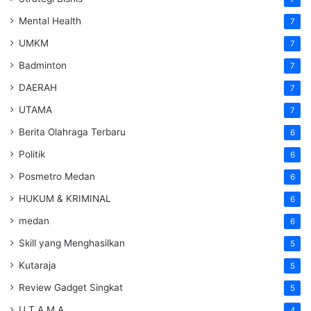
Mental Health
7
UMKM
7
Badminton
7
DAERAH
7
UTAMA
7
Berita Olahraga Terbaru
6
Politik
6
Posmetro Medan
6
HUKUM & KRIMINAL
6
medan
6
Skill yang Menghasilkan
5
Kutaraja
5
Review Gadget Singkat
5
U T A M A
4