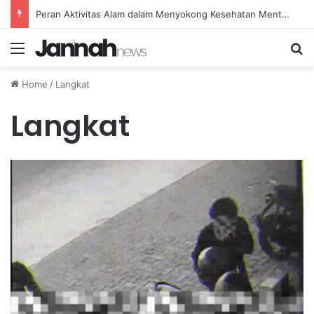
Peran Aktivitas Alam dalam Menyokong Kesehatan Mental dan Menenangkan Pikiran di Masa Sulit
Menu
Se
Home
/
Langkat
Langkat