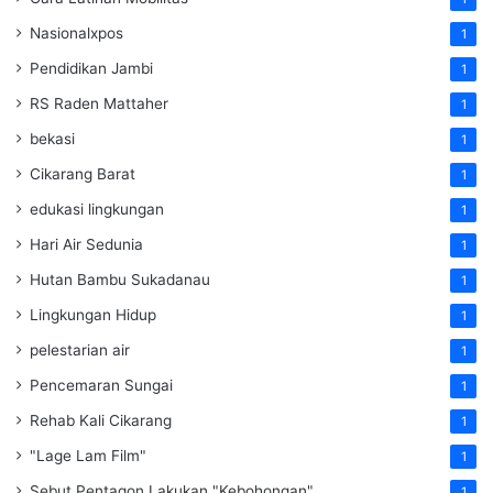
Nasionalxpos
1
Pendidikan Jambi
1
RS Raden Mattaher
1
bekasi
1
Cikarang Barat
1
edukasi lingkungan
1
Hari Air Sedunia
1
Hutan Bambu Sukadanau
1
Lingkungan Hidup
1
pelestarian air
1
Pencemaran Sungai
1
Rehab Kali Cikarang
1
"Lage Lam Film"
1
Sebut Pentagon Lakukan "Kebohongan"
1