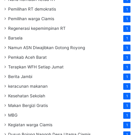
Pemilihan RT demokratis
1
Pemilihan warga Ciamis
1
Regenerasi kepemimpinan RT
1
Barsela
1
Namun ASN Diwajibkan Gotong Royong
1
Pemkab Aceh Barat
1
Terapkan WFH Setiap Jumat
1
Berita Jambi
1
keracunan makanan
1
Kesehatan Sekolah
1
Makan Bergizi Gratis
1
MBG
1
Kegiatan warga Ciamis
1
Dusun Bojong Nangoh Desa Utama Ciamis
1