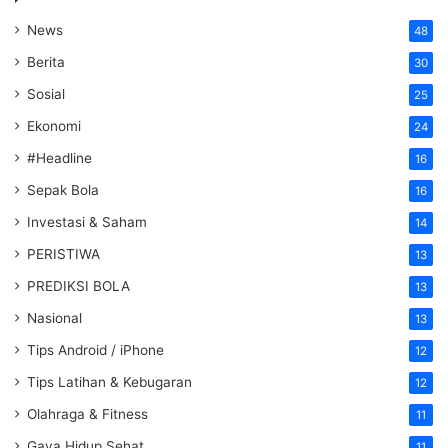
News
48
Berita
30
Sosial
25
Ekonomi
24
#Headline
16
Sepak Bola
16
Investasi & Saham
14
PERISTIWA
13
PREDIKSI BOLA
13
Nasional
13
Tips Android / iPhone
12
Tips Latihan & Kebugaran
12
Olahraga & Fitness
11
Gaya Hidup Sehat
11