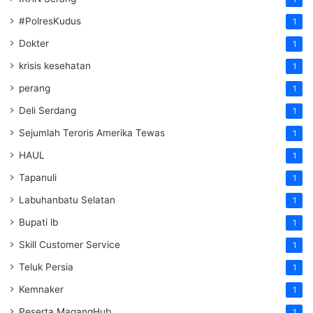
#PolresKudus
1
Dokter
1
krisis kesehatan
1
perang
1
Deli Serdang
1
Sejumlah Teroris Amerika Tewas
1
HAUL
1
Tapanuli
1
Labuhanbatu Selatan
1
Bupati lb
1
Skill Customer Service
1
Teluk Persia
1
Kemnaker
1
Peserta MagangHub
1