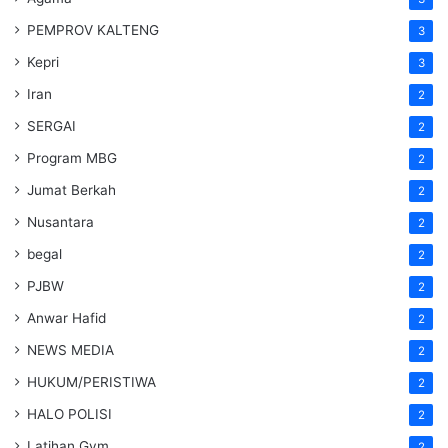
PEMPROV KALTENG
3
Kepri
3
Iran
2
SERGAI
2
Program MBG
2
Jumat Berkah
2
Nusantara
2
begal
2
PJBW
2
Anwar Hafid
2
NEWS MEDIA
2
HUKUM/PERISTIWA
2
HALO POLISI
2
Latihan Gym
2