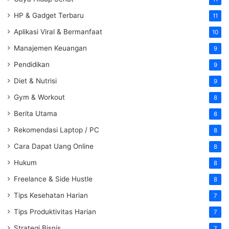
HP & Gadget Terbaru
11
Aplikasi Viral & Bermanfaat
10
Manajemen Keuangan
9
Pendidikan
9
Diet & Nutrisi
9
Gym & Workout
8
Berita Utama
8
Rekomendasi Laptop / PC
8
Cara Dapat Uang Online
8
Hukum
8
Freelance & Side Hustle
8
Tips Kesehatan Harian
7
Tips Produktivitas Harian
7
Strategi Bisnis
7