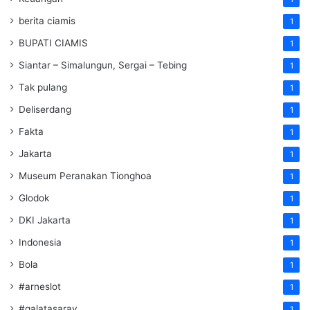
berita ciamis
1
BUPATI CIAMIS
1
Siantar – Simalungun, Sergai – Tebing
1
Tak pulang
1
Deliserdang
1
Fakta
1
Jakarta
1
Museum Peranakan Tionghoa
1
Glodok
1
DKI Jakarta
1
Indonesia
1
Bola
1
#arneslot
1
#galatasaray
1