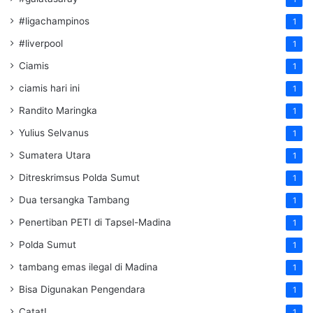
#ligachampinos
1
#liverpool
1
Ciamis
1
ciamis hari ini
1
Randito Maringka
1
Yulius Selvanus
1
Sumatera Utara
1
Ditreskrimsus Polda Sumut
1
Dua tersangka Tambang
1
Penertiban PETI di Tapsel-Madina
1
Polda Sumut
1
tambang emas ilegal di Madina
1
Bisa Digunakan Pengendara
1
Catat!
1