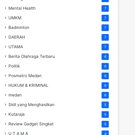
Mental Health
7
UMKM
7
Badminton
7
DAERAH
7
UTAMA
7
Berita Olahraga Terbaru
6
Politik
6
Posmetro Medan
6
HUKUM & KRIMINAL
6
medan
6
Skill yang Menghasilkan
5
Kutaraja
5
Review Gadget Singkat
5
U T A M A
4