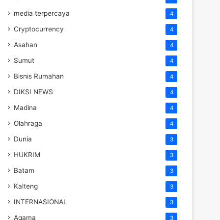
media terpercaya
4
Cryptocurrency
4
Asahan
4
Sumut
4
Bisnis Rumahan
4
DIKSI NEWS
4
Madina
4
Olahraga
4
Dunia
3
HUKRIM
3
Batam
3
Kalteng
3
INTERNASIONAL
3
Agama
3