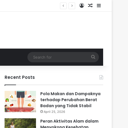
Log In
Random Article
Sidebar
 Masa Sulit
Search
for
Recent Posts
Pola Makan dan Dampaknya
terhadap Perubahan Berat
Badan yang Tidak Stabil
April 25, 2026
Peran Aktivitas Alam dalam
Menyokong Kesehatan