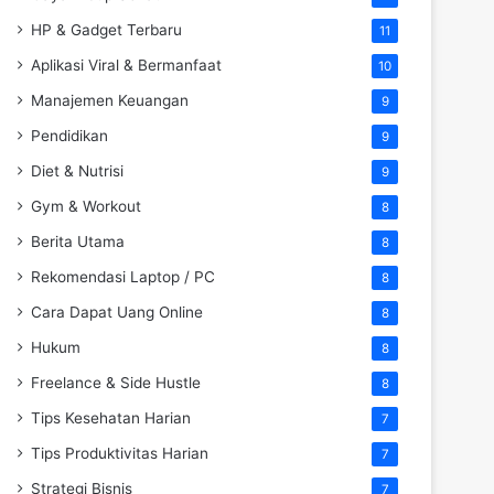
HP & Gadget Terbaru
11
Aplikasi Viral & Bermanfaat
10
Manajemen Keuangan
9
Pendidikan
9
Diet & Nutrisi
9
Gym & Workout
8
Berita Utama
8
Rekomendasi Laptop / PC
8
Cara Dapat Uang Online
8
Hukum
8
Freelance & Side Hustle
8
Tips Kesehatan Harian
7
Tips Produktivitas Harian
7
Strategi Bisnis
7