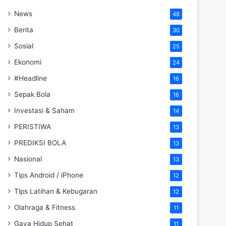
News
48
Berita
30
Sosial
25
Ekonomi
24
#Headline
16
Sepak Bola
16
Investasi & Saham
14
PERISTIWA
13
PREDIKSI BOLA
13
Nasional
13
Tips Android / iPhone
12
Tips Latihan & Kebugaran
12
Olahraga & Fitness
11
Gaya Hidup Sehat
11