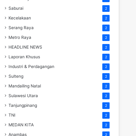
Saburai
2
Kecelakaan
2
Serang Raya
2
Metro Raya
2
HEADLINE NEWS
2
Laporan Khusus
2
Industri & Perdagangan
2
Sulteng
2
Mandailing Natal
2
Sulawesi Utara
2
Tanjungpinang
2
TNI
2
MEDAN KITA
2
Anambas
2