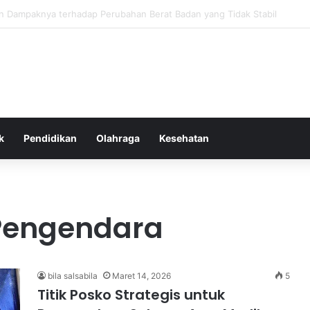
as Alam dalam Menyokong Kesehatan Mental dan Menenangkan Pikiran di
k
Pendidikan
Olahraga
Kesehatan
Pengendara
bila salsabila
Maret 14, 2026
5
Titik Posko Strategis untuk