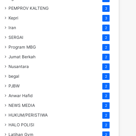
PEMPROV KALTENG
3
Kepri
3
Iran
2
SERGAI
2
Program MBG
2
Jumat Berkah
2
Nusantara
2
begal
2
PJBW
2
Anwar Hafid
2
NEWS MEDIA
2
HUKUM/PERISTIWA
2
HALO POLISI
2
Latihan Gym
2