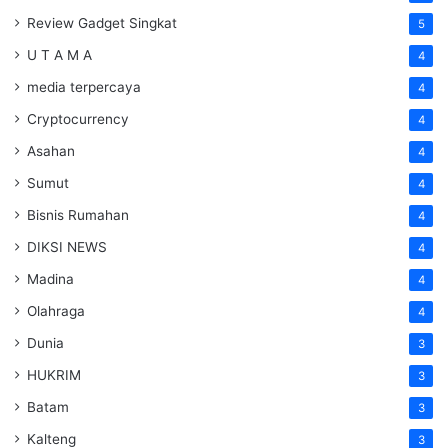
Review Gadget Singkat
5
U T A M A
4
media terpercaya
4
Cryptocurrency
4
Asahan
4
Sumut
4
Bisnis Rumahan
4
DIKSI NEWS
4
Madina
4
Olahraga
4
Dunia
3
HUKRIM
3
Batam
3
Kalteng
3