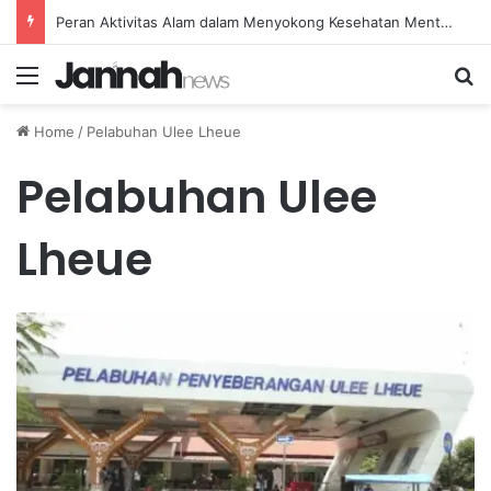
Peran Aktivitas Alam dalam Menyokong Kesehatan Mental dan Menenangkan Pikiran di Masa Sulit
Menu
Se
Home
/
Pelabuhan Ulee Lheue
Pelabuhan Ulee
Lheue