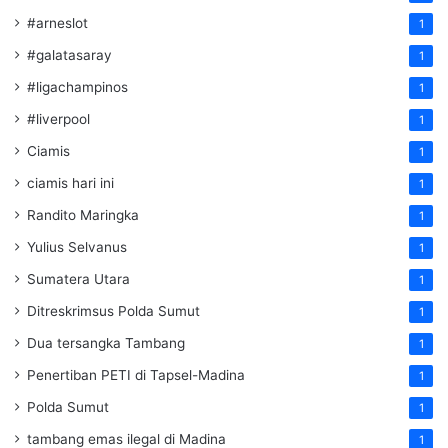
#arneslot
1
#galatasaray
1
#ligachampinos
1
#liverpool
1
Ciamis
1
ciamis hari ini
1
Randito Maringka
1
Yulius Selvanus
1
Sumatera Utara
1
Ditreskrimsus Polda Sumut
1
Dua tersangka Tambang
1
Penertiban PETI di Tapsel-Madina
1
Polda Sumut
1
tambang emas ilegal di Madina
1