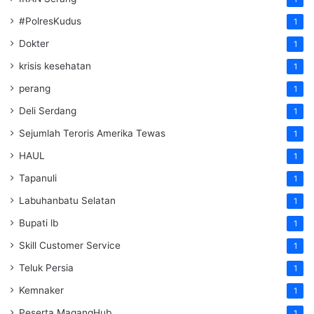
#PolresKudus
1
Dokter
1
krisis kesehatan
1
perang
1
Deli Serdang
1
Sejumlah Teroris Amerika Tewas
1
HAUL
1
Tapanuli
1
Labuhanbatu Selatan
1
Bupati lb
1
Skill Customer Service
1
Teluk Persia
1
Kemnaker
1
Peserta MagangHub
1