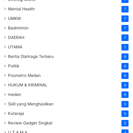
Mental Health
7
UMKM
7
Badminton
7
DAERAH
7
UTAMA
7
Berita Olahraga Terbaru
6
Politik
6
Posmetro Medan
6
HUKUM & KRIMINAL
6
medan
6
Skill yang Menghasilkan
5
Kutaraja
5
Review Gadget Singkat
5
U T A M A
4