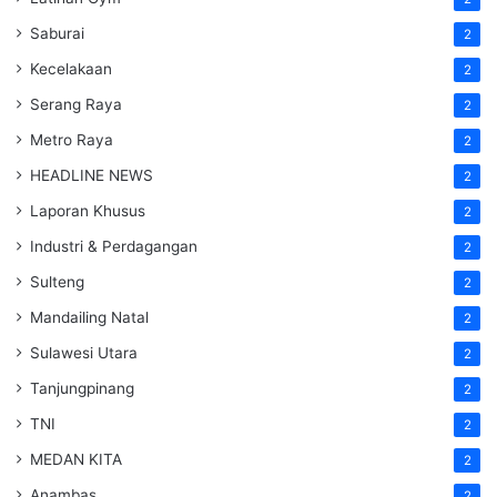
Saburai
2
Kecelakaan
2
Serang Raya
2
Metro Raya
2
HEADLINE NEWS
2
Laporan Khusus
2
Industri & Perdagangan
2
Sulteng
2
Mandailing Natal
2
Sulawesi Utara
2
Tanjungpinang
2
TNI
2
MEDAN KITA
2
Anambas
2