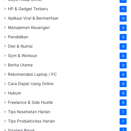
HP & Gadget Terbaru
11
Aplikasi Viral & Bermanfaat
10
Manajemen Keuangan
9
Pendidikan
9
Diet & Nutrisi
9
Gym & Workout
8
Berita Utama
8
Rekomendasi Laptop / PC
8
Cara Dapat Uang Online
8
Hukum
8
Freelance & Side Hustle
8
Tips Kesehatan Harian
7
Tips Produktivitas Harian
7
Strategi Bisnis
7