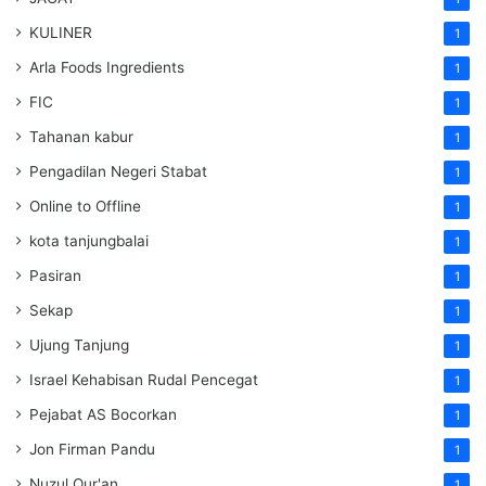
KULINER
1
Arla Foods Ingredients
1
FIC
1
Tahanan kabur
1
Pengadilan Negeri Stabat
1
Online to Offline
1
kota tanjungbalai
1
Pasiran
1
Sekap
1
Ujung Tanjung
1
Israel Kehabisan Rudal Pencegat
1
Pejabat AS Bocorkan
1
Jon Firman Pandu
1
Nuzul Qur'an
1