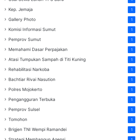
Kep. Jemaja
1
Gallery Photo
1
Komisi Informasi Sumut
1
Pemprov Sumut
1
Memahami Dasar Perpajakan
1
Atasi Tumpukan Sampah di Titi Kuning
1
Rehabilitasi Narkoba
1
Bachtiar Rivai Nasution
1
Polres Mojokerto
1
Pengangguran Terbuka
1
Pemprov Sulsel
1
Tomohon
1
Brigjen TNI Wempi Ramandei
1
Strategi Membangun Agensi
1