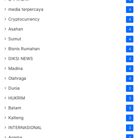
media terpercaya
4
Cryptocurrency
4
Asahan
4
Sumut
4
Bisnis Rumahan
4
DIKSI NEWS
4
Madina
4
Olahraga
4
Dunia
3
HUKRIM
3
Batam
3
Kalteng
3
INTERNASIONAL
3
Agama
3