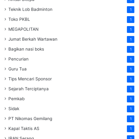
Teknik Lob Badminton
1
Toko PKBL
1
MEGAPOLITAN
1
Jumat Berkah Wartawan
1
Bagikan nasi boks
1
Pencurian
1
Guru Tua
1
Tips Mencari Sponsor
1
Sejarah Terciptanya
1
Pemkab
1
Sidak
1
PT Nikomas Gemilang
1
Kapal Taktis AS
1
IRAN Serang
1