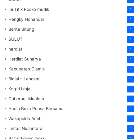
Ini Titik Posko mudik
1
Hengky Honandar
1
Berita Bitung
1
SULUT
1
herdiat
1
Herdiat Sunarya
1
Kabupaten Ciamis
1
Binjai – Langkat
1
Korpri binjai
1
Gubernur Mualem
1
Hadiri Buka Puasa Bersama
1
Wakapolda Aceh
1
Lintas Nusantara
1
Bazar korem lhoks
1