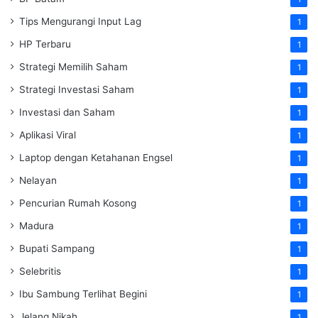
Tips Mengurangi Input Lag
1
HP Terbaru
1
Strategi Memilih Saham
1
Strategi Investasi Saham
1
Investasi dan Saham
1
Aplikasi Viral
1
Laptop dengan Ketahanan Engsel
1
Nelayan
1
Pencurian Rumah Kosong
1
Madura
1
Bupati Sampang
1
Selebritis
1
Ibu Sambung Terlihat Begini
1
Jelang Nikah
1