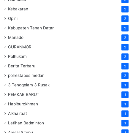
Kebakaran
2
Opini
2
Kabupaten Tanah Datar
2
Manado
2
CURANMOR
2
Polhukam
2
Berita Terbaru
2
polrestabes medan
2
3 Tenggelam 3 Rusak
1
PEMKAB BARUT
1
Habiburokhman
1
Alkhairaat
1
Latihan Badminton
1
Amsal Sitepu
1