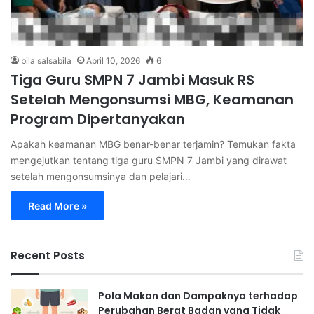
bila salsabila
April 10, 2026
6
Tiga Guru SMPN 7 Jambi Masuk RS
Setelah Mengonsumsi MBG, Keamanan
Program Dipertanyakan
Apakah keamanan MBG benar-benar terjamin? Temukan fakta
mengejutkan tentang tiga guru SMPN 7 Jambi yang dirawat
setelah mengonsumsinya dan pelajari…
Read More »
Recent Posts
Pola Makan dan Dampaknya terhadap
Perubahan Berat Badan yang Tidak