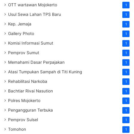
OTT wartawan Mojokerto
1
Usul Sewa Lahan TPS Baru
1
Kep. Jemaja
1
Gallery Photo
1
Komisi Informasi Sumut
1
Pemprov Sumut
1
Memahami Dasar Perpajakan
1
Atasi Tumpukan Sampah di Titi Kuning
1
Rehabilitasi Narkoba
1
Bachtiar Rivai Nasution
1
Polres Mojokerto
1
Pengangguran Terbuka
1
Pemprov Sulsel
1
Tomohon
1