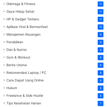
Olahraga & Fitness
11
Gaya Hidup Sehat
11
HP & Gadget Terbaru
11
Aplikasi Viral & Bermanfaat
10
Manajemen Keuangan
9
Pendidikan
9
Diet & Nutrisi
9
Gym & Workout
8
Berita Utama
8
Rekomendasi Laptop / PC
8
Cara Dapat Uang Online
8
Hukum
8
Freelance & Side Hustle
8
Tips Kesehatan Harian
7