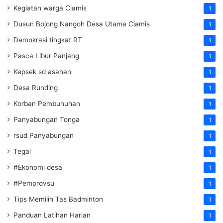
Kegiatan warga Ciamis
1
Dusun Bojong Nangoh Desa Utama Ciamis
1
Demokrasi tingkat RT
1
Pasca Libur Panjang
1
Kepsek sd asahan
1
Desa Runding
1
Korban Pembunuhan
1
Panyabungan Tonga
1
rsud Panyabungan
1
Tegal
1
#Ekonomi desa
1
#Pemprovsu
1
Tips Memilih Tas Badminton
1
Panduan Latihan Harian
1