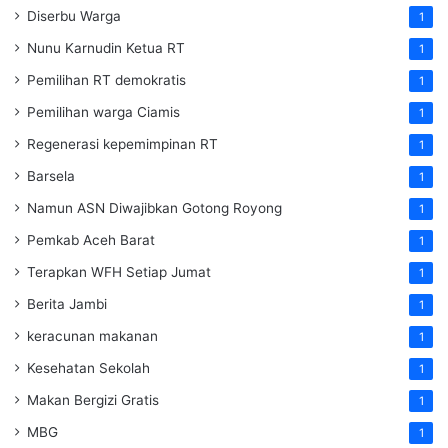
Diserbu Warga
1
Nunu Karnudin Ketua RT
1
Pemilihan RT demokratis
1
Pemilihan warga Ciamis
1
Regenerasi kepemimpinan RT
1
Barsela
1
Namun ASN Diwajibkan Gotong Royong
1
Pemkab Aceh Barat
1
Terapkan WFH Setiap Jumat
1
Berita Jambi
1
keracunan makanan
1
Kesehatan Sekolah
1
Makan Bergizi Gratis
1
MBG
1