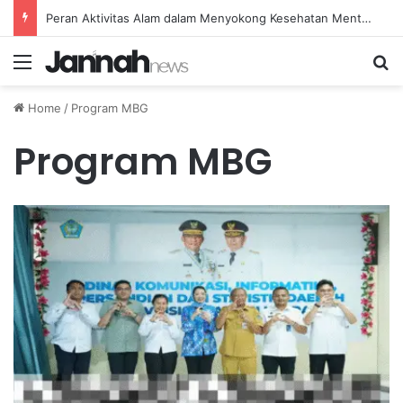
Peran Aktivitas Alam dalam Menyokong Kesehatan Mental dan Menenangkan Pikiran di Masa Sulit
Menu
Se
Home
/
Program MBG
Program MBG