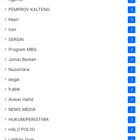
PEMPROV KALTENG
3
Kepri
3
Iran
2
SERGAI
2
Program MBG
2
Jumat Berkah
2
Nusantara
2
begal
2
PJBW
2
Anwar Hafid
2
NEWS MEDIA
2
HUKUM/PERISTIWA
2
HALO POLISI
2
Latihan Gym
2