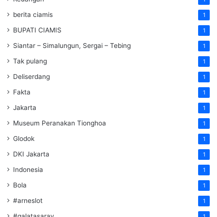
berita ciamis
1
BUPATI CIAMIS
1
Siantar – Simalungun, Sergai – Tebing
1
Tak pulang
1
Deliserdang
1
Fakta
1
Jakarta
1
Museum Peranakan Tionghoa
1
Glodok
1
DKI Jakarta
1
Indonesia
1
Bola
1
#arneslot
1
#galatasaray
1