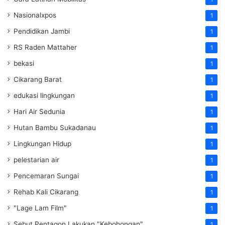
Nasionalxpos
1
Pendidikan Jambi
1
RS Raden Mattaher
1
bekasi
1
Cikarang Barat
1
edukasi lingkungan
1
Hari Air Sedunia
1
Hutan Bambu Sukadanau
1
Lingkungan Hidup
1
pelestarian air
1
Pencemaran Sungai
1
Rehab Kali Cikarang
1
"Lage Lam Film"
1
Sebut Pentagon Lakukan "Kebohongan"
1