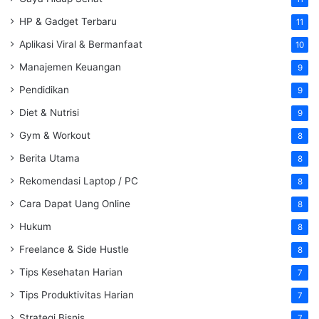
HP & Gadget Terbaru
11
Aplikasi Viral & Bermanfaat
10
Manajemen Keuangan
9
Pendidikan
9
Diet & Nutrisi
9
Gym & Workout
8
Berita Utama
8
Rekomendasi Laptop / PC
8
Cara Dapat Uang Online
8
Hukum
8
Freelance & Side Hustle
8
Tips Kesehatan Harian
7
Tips Produktivitas Harian
7
Strategi Bisnis
7