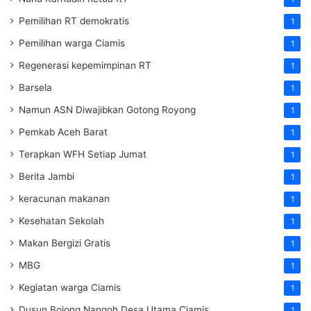
Pemilihan RT demokratis
1
Pemilihan warga Ciamis
1
Regenerasi kepemimpinan RT
1
Barsela
1
Namun ASN Diwajibkan Gotong Royong
1
Pemkab Aceh Barat
1
Terapkan WFH Setiap Jumat
1
Berita Jambi
1
keracunan makanan
1
Kesehatan Sekolah
1
Makan Bergizi Gratis
1
MBG
1
Kegiatan warga Ciamis
1
Dusun Bojong Nangoh Desa Utama Ciamis
1