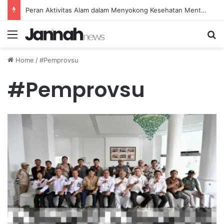
Peran Aktivitas Alam dalam Menyokong Kesehatan Mental dan Menenangkan Pikiran di Masa Sulit
Menu
Se
Home
/
#Pemprovsu
#Pemprovsu