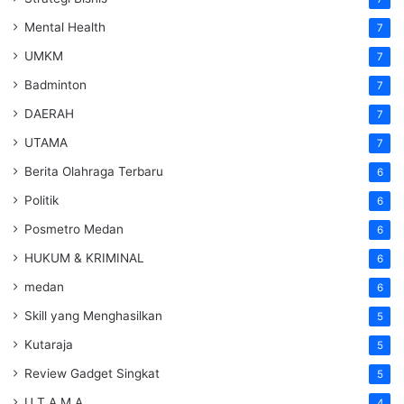
Mental Health
7
UMKM
7
Badminton
7
DAERAH
7
UTAMA
7
Berita Olahraga Terbaru
6
Politik
6
Posmetro Medan
6
HUKUM & KRIMINAL
6
medan
6
Skill yang Menghasilkan
5
Kutaraja
5
Review Gadget Singkat
5
U T A M A
4