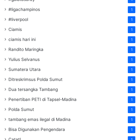
#ligachampinos
1
#liverpool
1
Ciamis
1
ciamis hari ini
1
Randito Maringka
1
Yulius Selvanus
1
Sumatera Utara
1
Ditreskrimsus Polda Sumut
1
Dua tersangka Tambang
1
Penertiban PETI di Tapsel-Madina
1
Polda Sumut
1
tambang emas ilegal di Madina
1
Bisa Digunakan Pengendara
1
Catat!
1