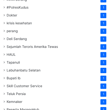
#PolresKudus
1
Dokter
1
krisis kesehatan
1
perang
1
Deli Serdang
1
Sejumlah Teroris Amerika Tewas
1
HAUL
1
Tapanuli
1
Labuhanbatu Selatan
1
Bupati lb
1
Skill Customer Service
1
Teluk Persia
1
Kemnaker
1
Peserta MagangHub
1