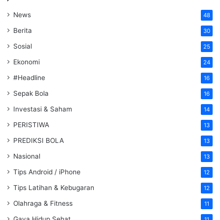
News
48
Berita
30
Sosial
25
Ekonomi
24
#Headline
16
Sepak Bola
16
Investasi & Saham
14
PERISTIWA
13
PREDIKSI BOLA
13
Nasional
13
Tips Android / iPhone
12
Tips Latihan & Kebugaran
12
Olahraga & Fitness
11
Gaya Hidup Sehat
11