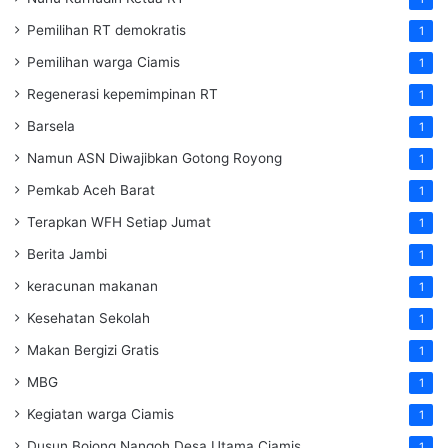
Pemilihan RT demokratis
1
Pemilihan warga Ciamis
1
Regenerasi kepemimpinan RT
1
Barsela
1
Namun ASN Diwajibkan Gotong Royong
1
Pemkab Aceh Barat
1
Terapkan WFH Setiap Jumat
1
Berita Jambi
1
keracunan makanan
1
Kesehatan Sekolah
1
Makan Bergizi Gratis
1
MBG
1
Kegiatan warga Ciamis
1
Dusun Bojong Nangoh Desa Utama Ciamis
1