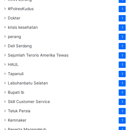
#PolresKudus
1
Dokter
1
krisis kesehatan
1
perang
1
Deli Serdang
1
Sejumlah Teroris Amerika Tewas
1
HAUL
1
Tapanuli
1
Labuhanbatu Selatan
1
Bupati lb
1
Skill Customer Service
1
Teluk Persia
1
Kemnaker
1
Peserta MagangHub
1