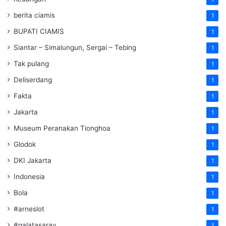
berita ciamis
1
BUPATI CIAMIS
1
Siantar – Simalungun, Sergai – Tebing
1
Tak pulang
1
Deliserdang
1
Fakta
1
Jakarta
1
Museum Peranakan Tionghoa
1
Glodok
1
DKI Jakarta
1
Indonesia
1
Bola
1
#arneslot
1
#galatasaray
1