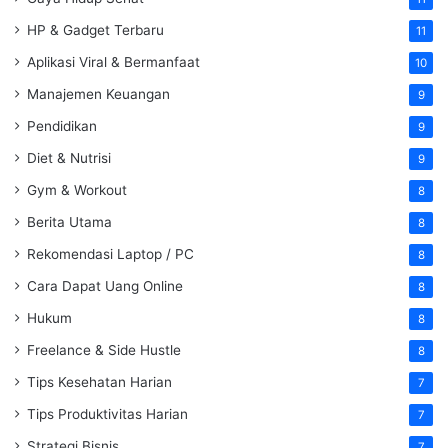
HP & Gadget Terbaru
11
Aplikasi Viral & Bermanfaat
10
Manajemen Keuangan
9
Pendidikan
9
Diet & Nutrisi
9
Gym & Workout
8
Berita Utama
8
Rekomendasi Laptop / PC
8
Cara Dapat Uang Online
8
Hukum
8
Freelance & Side Hustle
8
Tips Kesehatan Harian
7
Tips Produktivitas Harian
7
Strategi Bisnis
7