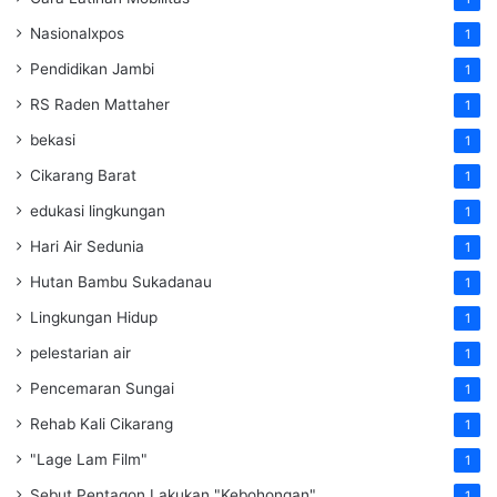
Nasionalxpos
1
Pendidikan Jambi
1
RS Raden Mattaher
1
bekasi
1
Cikarang Barat
1
edukasi lingkungan
1
Hari Air Sedunia
1
Hutan Bambu Sukadanau
1
Lingkungan Hidup
1
pelestarian air
1
Pencemaran Sungai
1
Rehab Kali Cikarang
1
"Lage Lam Film"
1
Sebut Pentagon Lakukan "Kebohongan"
1