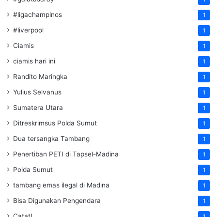
#ligachampinos
1
#liverpool
1
Ciamis
1
ciamis hari ini
1
Randito Maringka
1
Yulius Selvanus
1
Sumatera Utara
1
Ditreskrimsus Polda Sumut
1
Dua tersangka Tambang
1
Penertiban PETI di Tapsel-Madina
1
Polda Sumut
1
tambang emas ilegal di Madina
1
Bisa Digunakan Pengendara
1
Catat!
1