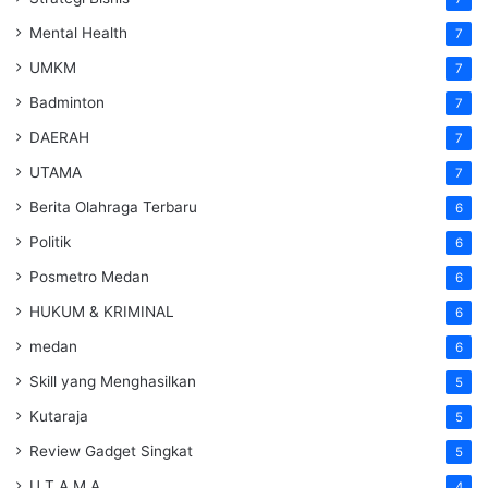
Mental Health
7
UMKM
7
Badminton
7
DAERAH
7
UTAMA
7
Berita Olahraga Terbaru
6
Politik
6
Posmetro Medan
6
HUKUM & KRIMINAL
6
medan
6
Skill yang Menghasilkan
5
Kutaraja
5
Review Gadget Singkat
5
U T A M A
4