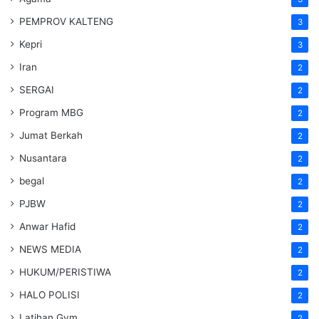
PEMPROV KALTENG
3
Kepri
3
Iran
2
SERGAI
2
Program MBG
2
Jumat Berkah
2
Nusantara
2
begal
2
PJBW
2
Anwar Hafid
2
NEWS MEDIA
2
HUKUM/PERISTIWA
2
HALO POLISI
2
Latihan Gym
2