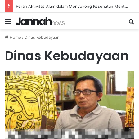
Peran Aktivitas Alam dalam Menyokong Kesehatan Mental dan Menenangkan Pikiran di Masa Sulit
Menu
Se
Home
/
Dinas Kebudayaan
Dinas Kebudayaan