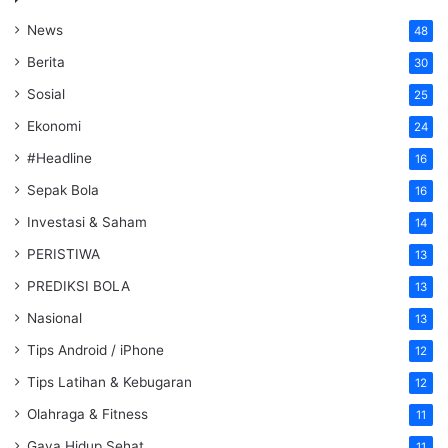
News
48
Berita
30
Sosial
25
Ekonomi
24
#Headline
16
Sepak Bola
16
Investasi & Saham
14
PERISTIWA
13
PREDIKSI BOLA
13
Nasional
13
Tips Android / iPhone
12
Tips Latihan & Kebugaran
12
Olahraga & Fitness
11
Gaya Hidup Sehat
11