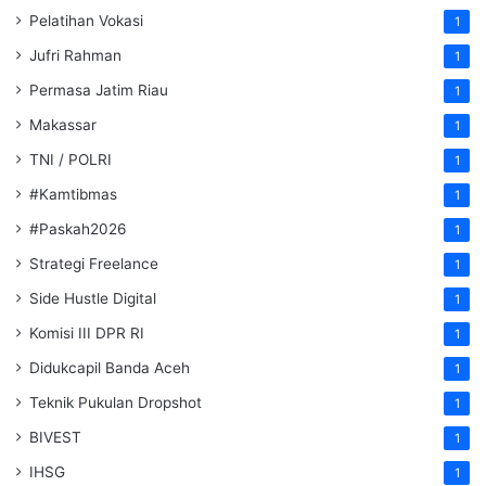
Pelatihan Vokasi
1
Jufri Rahman
1
Permasa Jatim Riau
1
Makassar
1
TNI / POLRI
1
#Kamtibmas
1
#Paskah2026
1
Strategi Freelance
1
Side Hustle Digital
1
Komisi III DPR RI
1
Didukcapil Banda Aceh
1
Teknik Pukulan Dropshot
1
BIVEST
1
IHSG
1