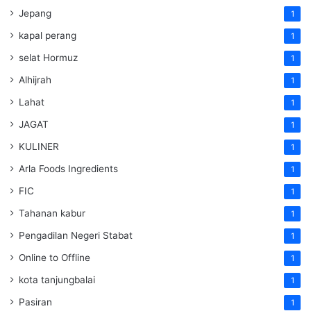
Jepang
1
kapal perang
1
selat Hormuz
1
Alhijrah
1
Lahat
1
JAGAT
1
KULINER
1
Arla Foods Ingredients
1
FIC
1
Tahanan kabur
1
Pengadilan Negeri Stabat
1
Online to Offline
1
kota tanjungbalai
1
Pasiran
1