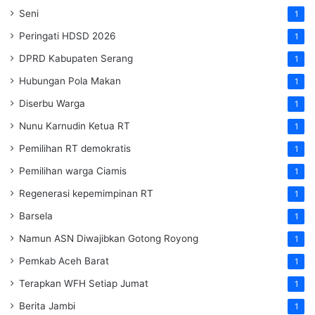
Seni
1
Peringati HDSD 2026
1
DPRD Kabupaten Serang
1
Hubungan Pola Makan
1
Diserbu Warga
1
Nunu Karnudin Ketua RT
1
Pemilihan RT demokratis
1
Pemilihan warga Ciamis
1
Regenerasi kepemimpinan RT
1
Barsela
1
Namun ASN Diwajibkan Gotong Royong
1
Pemkab Aceh Barat
1
Terapkan WFH Setiap Jumat
1
Berita Jambi
1