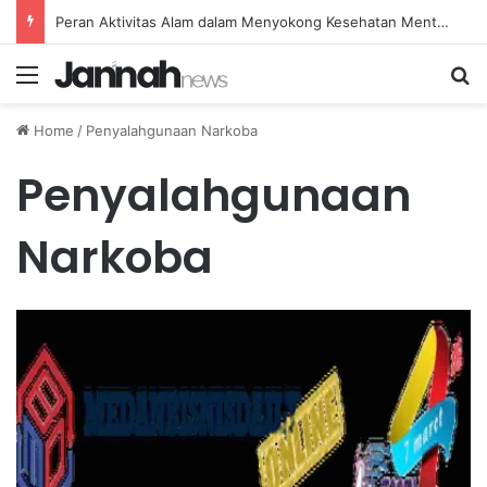
Peran Aktivitas Alam dalam Menyokong Kesehatan Mental dan Menenangkan Pikiran di Masa Sulit
Menu
Se
Home
/
Penyalahgunaan Narkoba
Penyalahgunaan
Narkoba