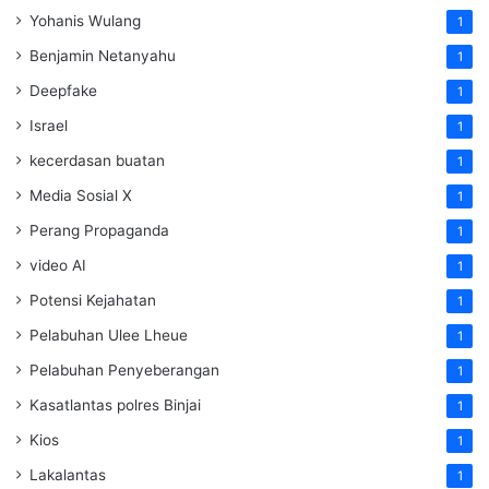
Yohanis Wulang
1
Benjamin Netanyahu
1
Deepfake
1
Israel
1
kecerdasan buatan
1
Media Sosial X
1
Perang Propaganda
1
video AI
1
Potensi Kejahatan
1
Pelabuhan Ulee Lheue
1
Pelabuhan Penyeberangan
1
Kasatlantas polres Binjai
1
Kios
1
Lakalantas
1