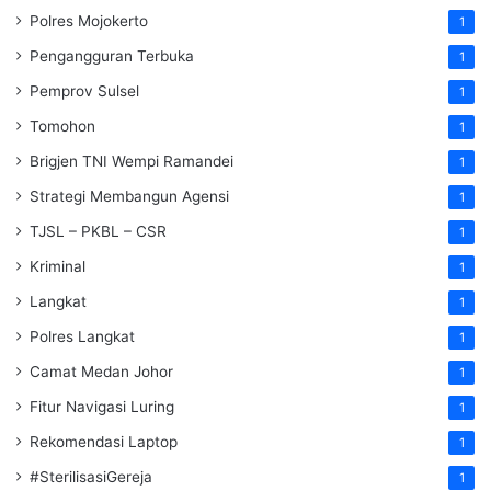
Polres Mojokerto
1
Pengangguran Terbuka
1
Pemprov Sulsel
1
Tomohon
1
Brigjen TNI Wempi Ramandei
1
Strategi Membangun Agensi
1
TJSL – PKBL – CSR
1
Kriminal
1
Langkat
1
Polres Langkat
1
Camat Medan Johor
1
Fitur Navigasi Luring
1
Rekomendasi Laptop
1
#SterilisasiGereja
1