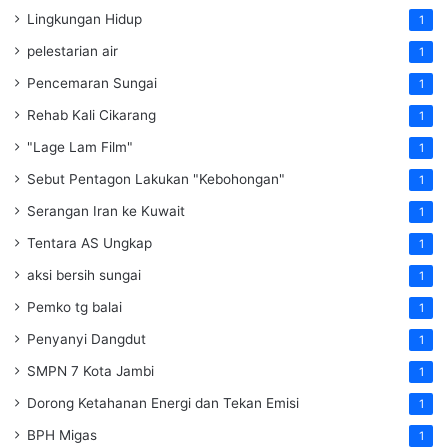
Lingkungan Hidup
1
pelestarian air
1
Pencemaran Sungai
1
Rehab Kali Cikarang
1
"Lage Lam Film"
1
Sebut Pentagon Lakukan "Kebohongan"
1
Serangan Iran ke Kuwait
1
Tentara AS Ungkap
1
aksi bersih sungai
1
Pemko tg balai
1
Penyanyi Dangdut
1
SMPN 7 Kota Jambi
1
Dorong Ketahanan Energi dan Tekan Emisi
1
BPH Migas
1