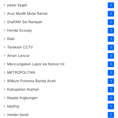
pasar kaget
1
Arus Mudik Mulai Ramai
1
GraPARI Sei Rampah
1
Honda Scoopy
1
Raib
1
Terekam CCTV
1
Aman Lancar
1
Mencurigakan Lapor ke Nomor Ini
1
METROPOLITAN
1
Wilkum Polresta Banda Aceh
1
Kabupaten Asahan
1
Kepala lingkungan
1
kepling
1
medan barat
1