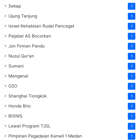
Sekap
1
Ujung Tanjung
1
Israel Kehabisan Rudal Pencegat
1
Pejabat AS Bocorkan
1
Jon Firman Pandu
1
Nuzul Qur'an
1
Sumani
1
Mengenal
1
O2O
1
Shanghai Tiongkok
1
Honda Brio
1
BISNIS
1
Lewat Program TJSL
1
Pimpinan Pegadaian Kanwil 1 Medan
1