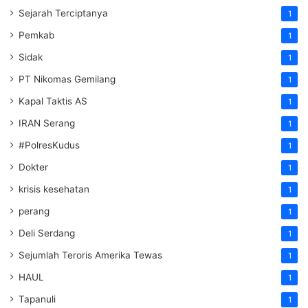
Sejarah Terciptanya
1
Pemkab
1
Sidak
1
PT Nikomas Gemilang
1
Kapal Taktis AS
1
IRAN Serang
1
#PolresKudus
1
Dokter
1
krisis kesehatan
1
perang
1
Deli Serdang
1
Sejumlah Teroris Amerika Tewas
1
HAUL
1
Tapanuli
1