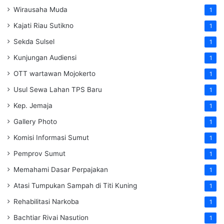
Wirausaha Muda
1
Kajati Riau Sutikno
1
Sekda Sulsel
1
Kunjungan Audiensi
1
OTT wartawan Mojokerto
1
Usul Sewa Lahan TPS Baru
1
Kep. Jemaja
1
Gallery Photo
1
Komisi Informasi Sumut
1
Pemprov Sumut
1
Memahami Dasar Perpajakan
1
Atasi Tumpukan Sampah di Titi Kuning
1
Rehabilitasi Narkoba
1
Bachtiar Rivai Nasution
1