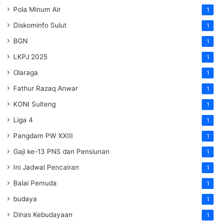
Pola Minum Air
1
Diskominfo Sulut
1
BGN
1
LKPJ 2025
1
Olaraga
1
Fathur Razaq Anwar
1
KONI Sulteng
1
Liga 4
1
Pangdam PW XXIII
1
Gaji ke-13 PNS dan Pensiunan
1
Ini Jadwal Pencairan
1
Balai Pemuda
1
budaya
1
Dinas Kebudayaan
1