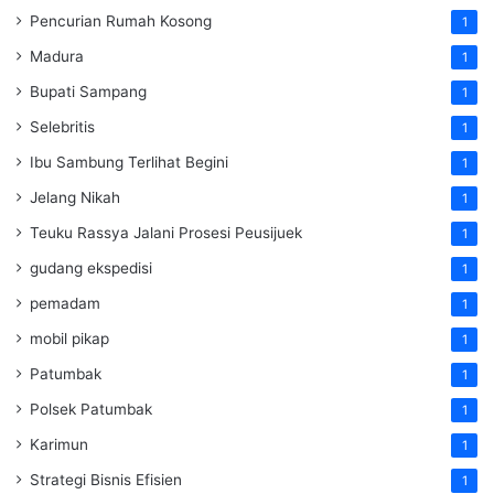
Pencurian Rumah Kosong
1
Madura
1
Bupati Sampang
1
Selebritis
1
Ibu Sambung Terlihat Begini
1
Jelang Nikah
1
Teuku Rassya Jalani Prosesi Peusijuek
1
gudang ekspedisi
1
pemadam
1
mobil pikap
1
Patumbak
1
Polsek Patumbak
1
Karimun
1
Strategi Bisnis Efisien
1