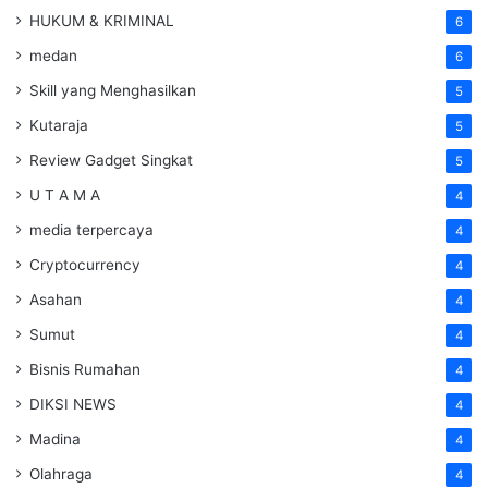
HUKUM & KRIMINAL
6
medan
6
Skill yang Menghasilkan
5
Kutaraja
5
Review Gadget Singkat
5
U T A M A
4
media terpercaya
4
Cryptocurrency
4
Asahan
4
Sumut
4
Bisnis Rumahan
4
DIKSI NEWS
4
Madina
4
Olahraga
4