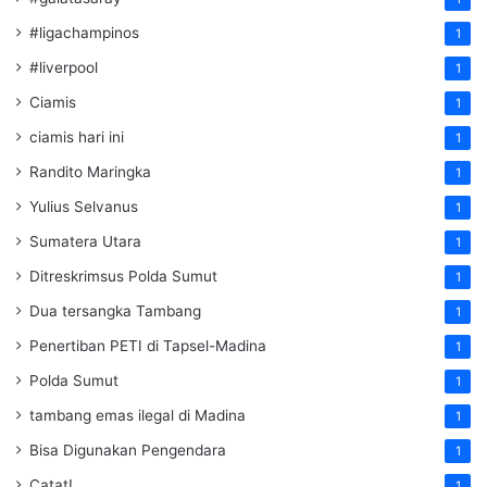
#ligachampinos
1
#liverpool
1
Ciamis
1
ciamis hari ini
1
Randito Maringka
1
Yulius Selvanus
1
Sumatera Utara
1
Ditreskrimsus Polda Sumut
1
Dua tersangka Tambang
1
Penertiban PETI di Tapsel-Madina
1
Polda Sumut
1
tambang emas ilegal di Madina
1
Bisa Digunakan Pengendara
1
Catat!
1