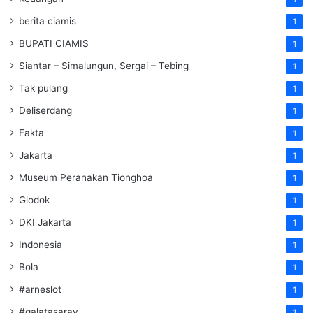
berita ciamis
1
BUPATI CIAMIS
1
Siantar – Simalungun, Sergai – Tebing
1
Tak pulang
1
Deliserdang
1
Fakta
1
Jakarta
1
Museum Peranakan Tionghoa
1
Glodok
1
DKI Jakarta
1
Indonesia
1
Bola
1
#arneslot
1
#galatasaray
1