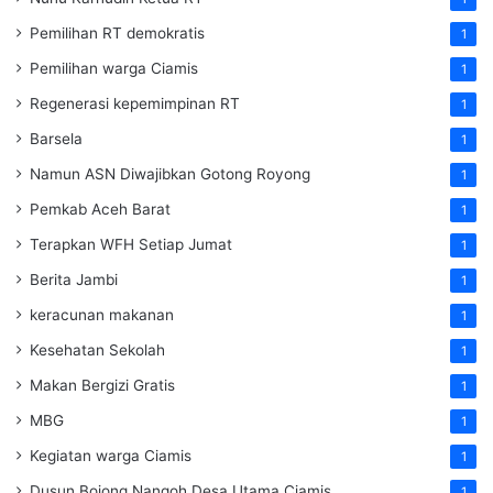
Pemilihan RT demokratis
1
Pemilihan warga Ciamis
1
Regenerasi kepemimpinan RT
1
Barsela
1
Namun ASN Diwajibkan Gotong Royong
1
Pemkab Aceh Barat
1
Terapkan WFH Setiap Jumat
1
Berita Jambi
1
keracunan makanan
1
Kesehatan Sekolah
1
Makan Bergizi Gratis
1
MBG
1
Kegiatan warga Ciamis
1
Dusun Bojong Nangoh Desa Utama Ciamis
1