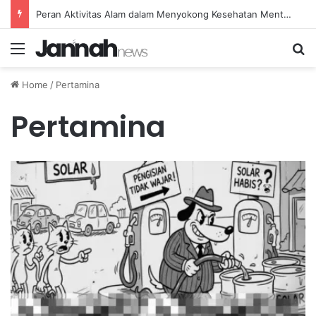
Peran Aktivitas Alam dalam Menyokong Kesehatan Mental dan Menenangkan Pikiran di Masa Sulit
Menu
Se
Home
/
Pertamina
Pertamina