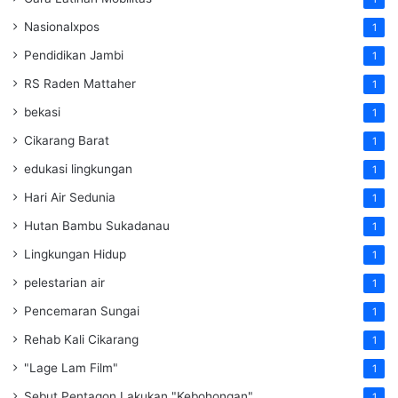
Nasionalxpos
1
Pendidikan Jambi
1
RS Raden Mattaher
1
bekasi
1
Cikarang Barat
1
edukasi lingkungan
1
Hari Air Sedunia
1
Hutan Bambu Sukadanau
1
Lingkungan Hidup
1
pelestarian air
1
Pencemaran Sungai
1
Rehab Kali Cikarang
1
"Lage Lam Film"
1
Sebut Pentagon Lakukan "Kebohongan"
1