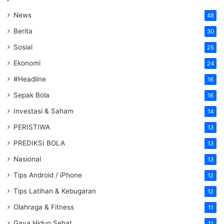
News
48
Berita
30
Sosial
25
Ekonomi
24
#Headline
16
Sepak Bola
16
Investasi & Saham
14
PERISTIWA
13
PREDIKSI BOLA
13
Nasional
13
Tips Android / iPhone
12
Tips Latihan & Kebugaran
12
Olahraga & Fitness
11
Gaya Hidup Sehat
11