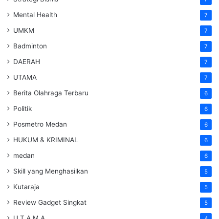
Mental Health
7
UMKM
7
Badminton
7
DAERAH
7
UTAMA
7
Berita Olahraga Terbaru
6
Politik
6
Posmetro Medan
6
HUKUM & KRIMINAL
6
medan
6
Skill yang Menghasilkan
5
Kutaraja
5
Review Gadget Singkat
5
U T A M A
4