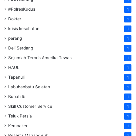
#PolresKudus
1
Dokter
1
krisis kesehatan
1
perang
1
Deli Serdang
1
Sejumlah Teroris Amerika Tewas
1
HAUL
1
Tapanuli
1
Labuhanbatu Selatan
1
Bupati lb
1
Skill Customer Service
1
Teluk Persia
1
Kemnaker
1
Peserta MagangHub
1