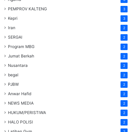
PEMPROV KALTENG
3
Kepri
3
Iran
2
SERGAI
2
Program MBG
2
Jumat Berkah
2
Nusantara
2
begal
2
PJBW
2
Anwar Hafid
2
NEWS MEDIA
2
HUKUM/PERISTIWA
2
HALO POLISI
2
Latihan Gym
2