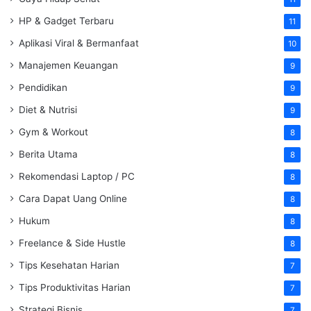
HP & Gadget Terbaru
11
Aplikasi Viral & Bermanfaat
10
Manajemen Keuangan
9
Pendidikan
9
Diet & Nutrisi
9
Gym & Workout
8
Berita Utama
8
Rekomendasi Laptop / PC
8
Cara Dapat Uang Online
8
Hukum
8
Freelance & Side Hustle
8
Tips Kesehatan Harian
7
Tips Produktivitas Harian
7
Strategi Bisnis
7