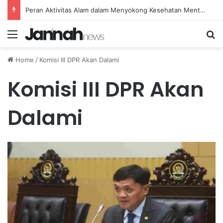
Peran Aktivitas Alam dalam Menyokong Kesehatan Mental dan Menenangkan Pikiran di Masa Sulit
Menu
Se
Home
/
Komisi III DPR Akan Dalami
Komisi III DPR Akan
Dalami