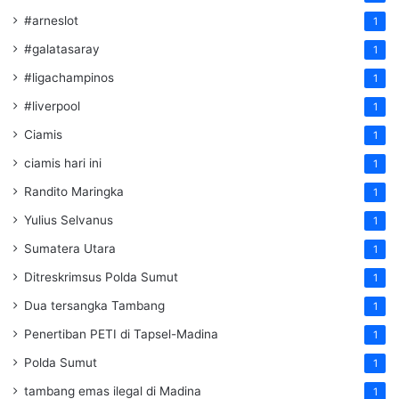
#arneslot
1
#galatasaray
1
#ligachampinos
1
#liverpool
1
Ciamis
1
ciamis hari ini
1
Randito Maringka
1
Yulius Selvanus
1
Sumatera Utara
1
Ditreskrimsus Polda Sumut
1
Dua tersangka Tambang
1
Penertiban PETI di Tapsel-Madina
1
Polda Sumut
1
tambang emas ilegal di Madina
1