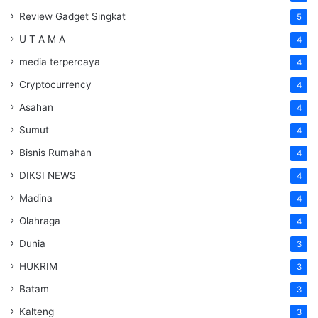
Review Gadget Singkat
5
U T A M A
4
media terpercaya
4
Cryptocurrency
4
Asahan
4
Sumut
4
Bisnis Rumahan
4
DIKSI NEWS
4
Madina
4
Olahraga
4
Dunia
3
HUKRIM
3
Batam
3
Kalteng
3