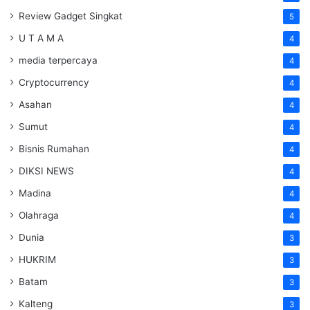
Review Gadget Singkat
5
U T A M A
4
media terpercaya
4
Cryptocurrency
4
Asahan
4
Sumut
4
Bisnis Rumahan
4
DIKSI NEWS
4
Madina
4
Olahraga
4
Dunia
3
HUKRIM
3
Batam
3
Kalteng
3