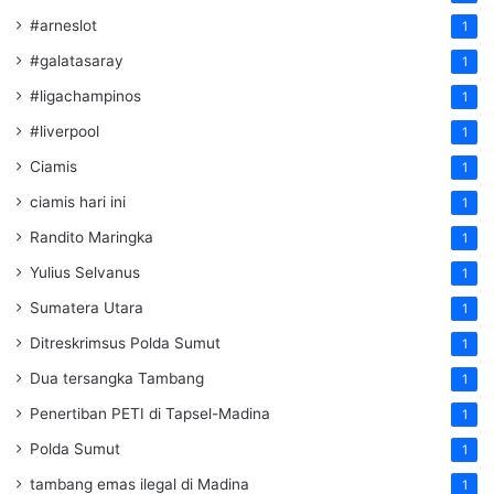
#arneslot
1
#galatasaray
1
#ligachampinos
1
#liverpool
1
Ciamis
1
ciamis hari ini
1
Randito Maringka
1
Yulius Selvanus
1
Sumatera Utara
1
Ditreskrimsus Polda Sumut
1
Dua tersangka Tambang
1
Penertiban PETI di Tapsel-Madina
1
Polda Sumut
1
tambang emas ilegal di Madina
1