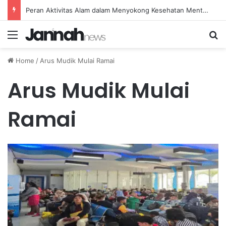
Peran Aktivitas Alam dalam Menyokong Kesehatan Mental dan Menenangkan Pikiran di Masa Sulit
Menu
Se
Home
/
Arus Mudik Mulai Ramai
Arus Mudik Mulai
Ramai