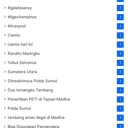
#galatasaray
1
#ligachampinos
1
#liverpool
1
Ciamis
1
ciamis hari ini
1
Randito Maringka
1
Yulius Selvanus
1
Sumatera Utara
1
Ditreskrimsus Polda Sumut
1
Dua tersangka Tambang
1
Penertiban PETI di Tapsel-Madina
1
Polda Sumut
1
tambang emas ilegal di Madina
1
Bisa Digunakan Pengendara
1