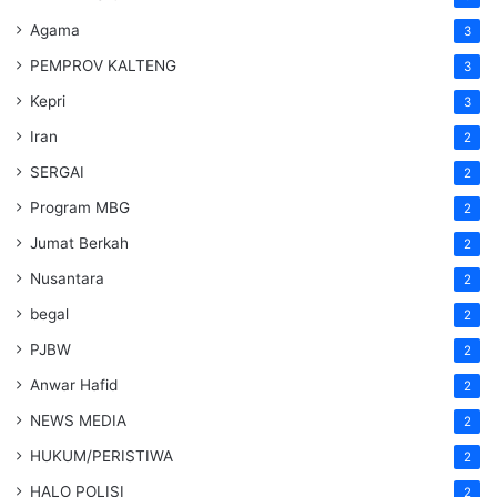
Agama
3
PEMPROV KALTENG
3
Kepri
3
Iran
2
SERGAI
2
Program MBG
2
Jumat Berkah
2
Nusantara
2
begal
2
PJBW
2
Anwar Hafid
2
NEWS MEDIA
2
HUKUM/PERISTIWA
2
HALO POLISI
2