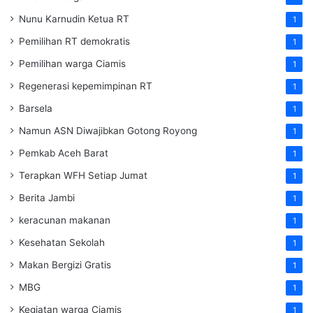
Nunu Karnudin Ketua RT
1
Pemilihan RT demokratis
1
Pemilihan warga Ciamis
1
Regenerasi kepemimpinan RT
1
Barsela
1
Namun ASN Diwajibkan Gotong Royong
1
Pemkab Aceh Barat
1
Terapkan WFH Setiap Jumat
1
Berita Jambi
1
keracunan makanan
1
Kesehatan Sekolah
1
Makan Bergizi Gratis
1
MBG
1
Kegiatan warga Ciamis
1