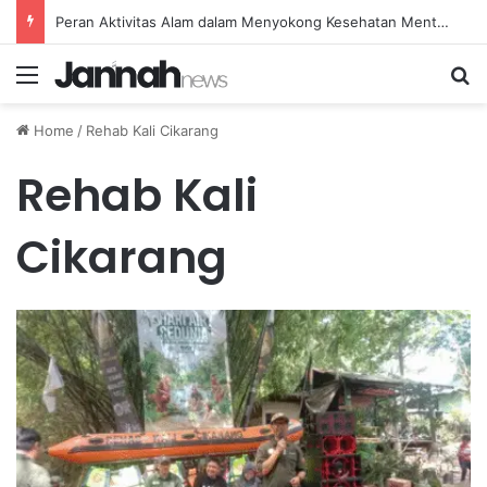
Peran Aktivitas Alam dalam Menyokong Kesehatan Mental dan Menenangkan Pikiran di Masa Sulit
Menu
Se
Home
/
Rehab Kali Cikarang
Rehab Kali
Cikarang