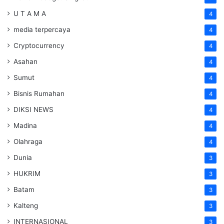
U T A M A
4
media terpercaya
4
Cryptocurrency
4
Asahan
4
Sumut
4
Bisnis Rumahan
4
DIKSI NEWS
4
Madina
4
Olahraga
4
Dunia
3
HUKRIM
3
Batam
3
Kalteng
3
INTERNASIONAL
3