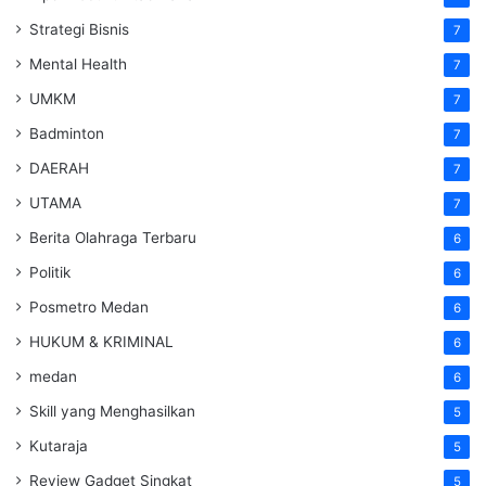
Strategi Bisnis
7
Mental Health
7
UMKM
7
Badminton
7
DAERAH
7
UTAMA
7
Berita Olahraga Terbaru
6
Politik
6
Posmetro Medan
6
HUKUM & KRIMINAL
6
medan
6
Skill yang Menghasilkan
5
Kutaraja
5
Review Gadget Singkat
5