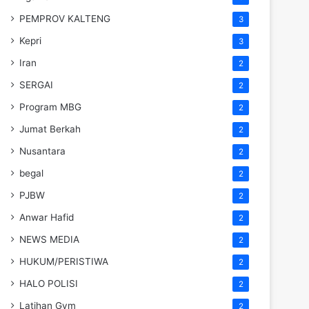
PEMPROV KALTENG
3
Kepri
3
Iran
2
SERGAI
2
Program MBG
2
Jumat Berkah
2
Nusantara
2
begal
2
PJBW
2
Anwar Hafid
2
NEWS MEDIA
2
HUKUM/PERISTIWA
2
HALO POLISI
2
Latihan Gym
2