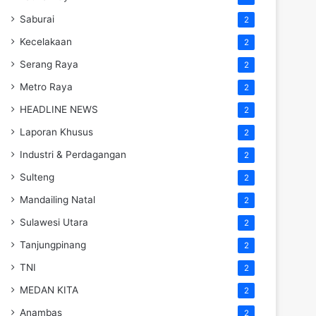
Saburai
2
Kecelakaan
2
Serang Raya
2
Metro Raya
2
HEADLINE NEWS
2
Laporan Khusus
2
Industri & Perdagangan
2
Sulteng
2
Mandailing Natal
2
Sulawesi Utara
2
Tanjungpinang
2
TNI
2
MEDAN KITA
2
Anambas
2