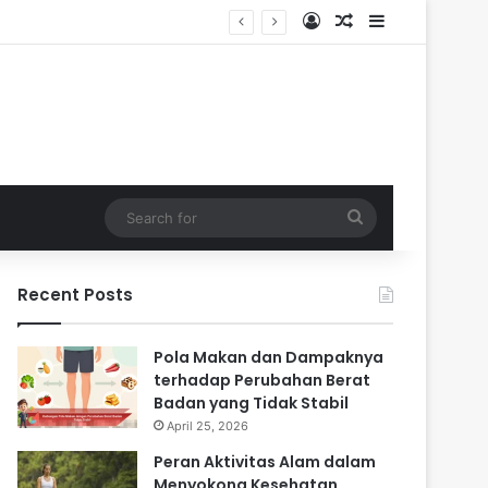
Log In
Random Article
Sidebar
i Masa Sulit
Search
for
Recent Posts
Pola Makan dan Dampaknya
terhadap Perubahan Berat
Badan yang Tidak Stabil
April 25, 2026
Peran Aktivitas Alam dalam
Menyokong Kesehatan