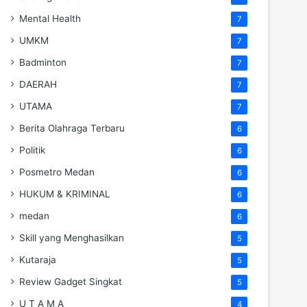
Mental Health
7
UMKM
7
Badminton
7
DAERAH
7
UTAMA
7
Berita Olahraga Terbaru
6
Politik
6
Posmetro Medan
6
HUKUM & KRIMINAL
6
medan
6
Skill yang Menghasilkan
5
Kutaraja
5
Review Gadget Singkat
5
U T A M A
4