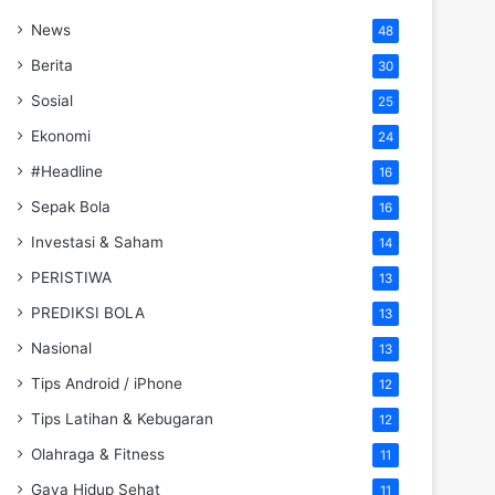
News
48
Berita
30
Sosial
25
Ekonomi
24
#Headline
16
Sepak Bola
16
Investasi & Saham
14
PERISTIWA
13
PREDIKSI BOLA
13
Nasional
13
Tips Android / iPhone
12
Tips Latihan & Kebugaran
12
Olahraga & Fitness
11
Gaya Hidup Sehat
11