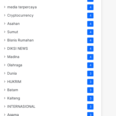
media terpercaya
4
Cryptocurrency
4
Asahan
4
Sumut
4
Bisnis Rumahan
4
DIKSI NEWS
4
Madina
4
Olahraga
4
Dunia
3
HUKRIM
3
Batam
3
Kalteng
3
INTERNASIONAL
3
Agama
3