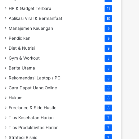
HP & Gadget Terbaru
11
Aplikasi Viral & Bermanfaat
10
Manajemen Keuangan
9
Pendidikan
9
Diet & Nutrisi
9
Gym & Workout
8
Berita Utama
8
Rekomendasi Laptop / PC
8
Cara Dapat Uang Online
8
Hukum
8
Freelance & Side Hustle
8
Tips Kesehatan Harian
7
Tips Produktivitas Harian
7
Strategi Bisnis
7