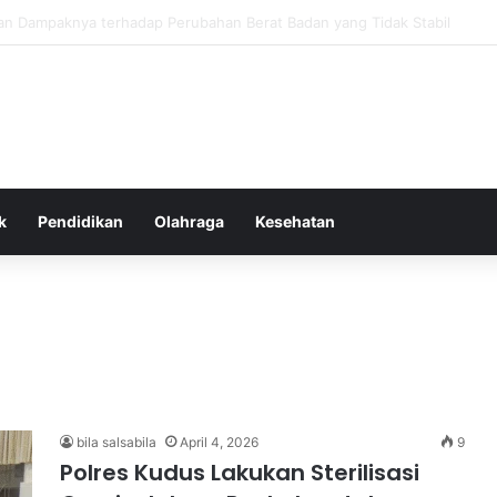
tas Alam dalam Menyokong Kesehatan Mental dan Menenangkan Pikiran d
k
Pendidikan
Olahraga
Kesehatan
bila salsabila
April 4, 2026
9
Polres Kudus Lakukan Sterilisasi