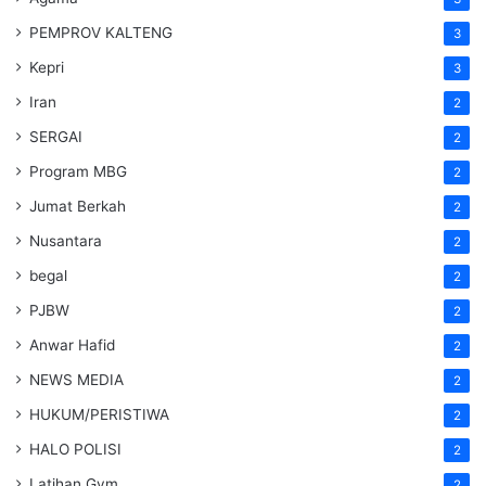
PEMPROV KALTENG
3
Kepri
3
Iran
2
SERGAI
2
Program MBG
2
Jumat Berkah
2
Nusantara
2
begal
2
PJBW
2
Anwar Hafid
2
NEWS MEDIA
2
HUKUM/PERISTIWA
2
HALO POLISI
2
Latihan Gym
2