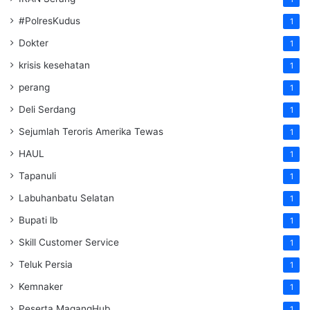
#PolresKudus
1
Dokter
1
krisis kesehatan
1
perang
1
Deli Serdang
1
Sejumlah Teroris Amerika Tewas
1
HAUL
1
Tapanuli
1
Labuhanbatu Selatan
1
Bupati lb
1
Skill Customer Service
1
Teluk Persia
1
Kemnaker
1
Peserta MagangHub
1