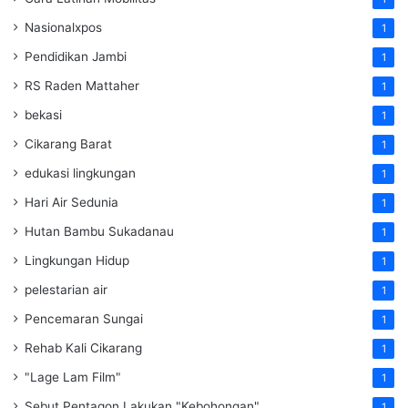
Nasionalxpos
1
Pendidikan Jambi
1
RS Raden Mattaher
1
bekasi
1
Cikarang Barat
1
edukasi lingkungan
1
Hari Air Sedunia
1
Hutan Bambu Sukadanau
1
Lingkungan Hidup
1
pelestarian air
1
Pencemaran Sungai
1
Rehab Kali Cikarang
1
"Lage Lam Film"
1
Sebut Pentagon Lakukan "Kebohongan"
1