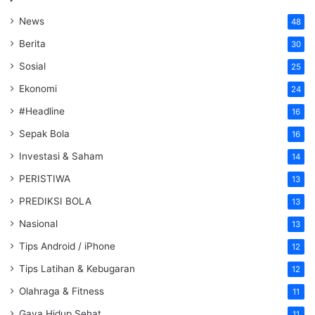
News
48
Berita
30
Sosial
25
Ekonomi
24
#Headline
16
Sepak Bola
16
Investasi & Saham
14
PERISTIWA
13
PREDIKSI BOLA
13
Nasional
13
Tips Android / iPhone
12
Tips Latihan & Kebugaran
12
Olahraga & Fitness
11
Gaya Hidup Sehat
11