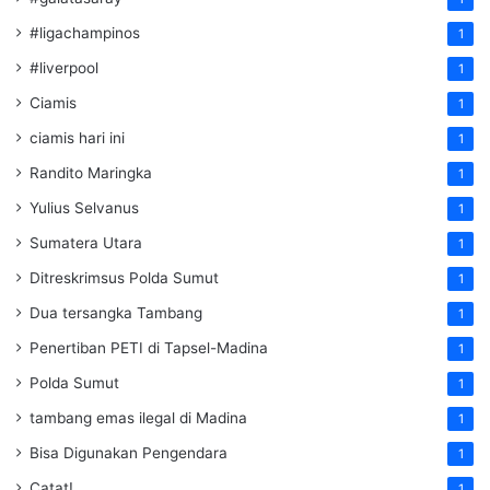
#ligachampinos
1
#liverpool
1
Ciamis
1
ciamis hari ini
1
Randito Maringka
1
Yulius Selvanus
1
Sumatera Utara
1
Ditreskrimsus Polda Sumut
1
Dua tersangka Tambang
1
Penertiban PETI di Tapsel-Madina
1
Polda Sumut
1
tambang emas ilegal di Madina
1
Bisa Digunakan Pengendara
1
Catat!
1