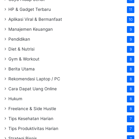
HP & Gadget Terbaru
11
Aplikasi Viral & Bermanfaat
10
Manajemen Keuangan
9
Pendidikan
9
Diet & Nutrisi
9
Gym & Workout
8
Berita Utama
8
Rekomendasi Laptop / PC
8
Cara Dapat Uang Online
8
Hukum
8
Freelance & Side Hustle
8
Tips Kesehatan Harian
7
Tips Produktivitas Harian
7
Strategi Bisnis
7