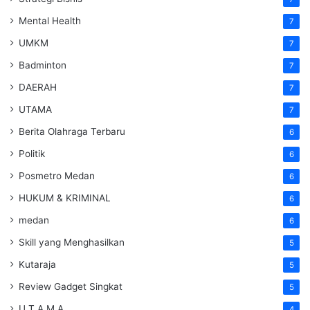
Mental Health
7
UMKM
7
Badminton
7
DAERAH
7
UTAMA
7
Berita Olahraga Terbaru
6
Politik
6
Posmetro Medan
6
HUKUM & KRIMINAL
6
medan
6
Skill yang Menghasilkan
5
Kutaraja
5
Review Gadget Singkat
5
U T A M A
4