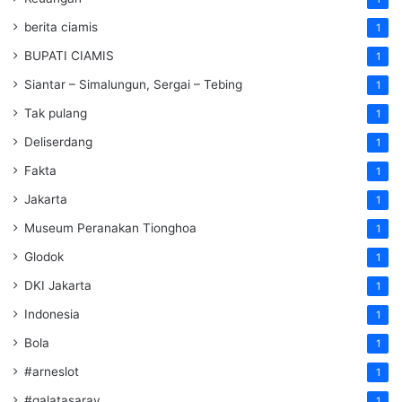
berita ciamis
1
BUPATI CIAMIS
1
Siantar – Simalungun, Sergai – Tebing
1
Tak pulang
1
Deliserdang
1
Fakta
1
Jakarta
1
Museum Peranakan Tionghoa
1
Glodok
1
DKI Jakarta
1
Indonesia
1
Bola
1
#arneslot
1
#galatasaray
1