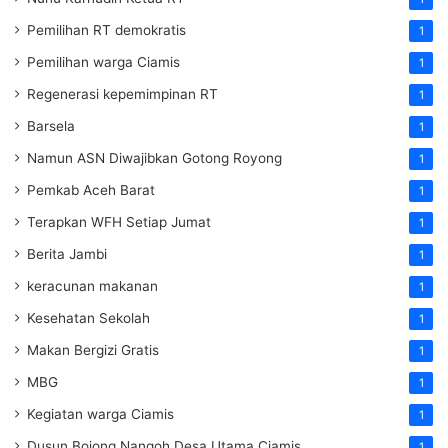
Pemilihan RT demokratis
1
Pemilihan warga Ciamis
1
Regenerasi kepemimpinan RT
1
Barsela
1
Namun ASN Diwajibkan Gotong Royong
1
Pemkab Aceh Barat
1
Terapkan WFH Setiap Jumat
1
Berita Jambi
1
keracunan makanan
1
Kesehatan Sekolah
1
Makan Bergizi Gratis
1
MBG
1
Kegiatan warga Ciamis
1
Dusun Bojong Nangoh Desa Utama Ciamis
1