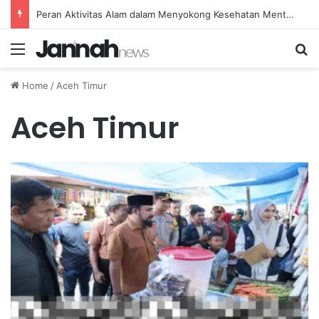
Peran Aktivitas Alam dalam Menyokong Kesehatan Mental dan Menenangkan Pikiran di Masa Sulit
Menu
Se
Home
/
Aceh Timur
Aceh Timur