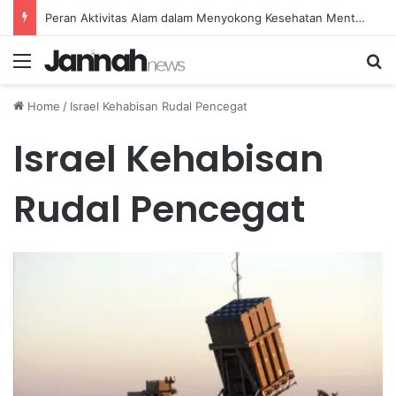
Peran Aktivitas Alam dalam Menyokong Kesehatan Mental dan Menenangkan Pikiran di Masa Sulit
Menu
Se
Home
/
Israel Kehabisan Rudal Pencegat
Israel Kehabisan
Rudal Pencegat