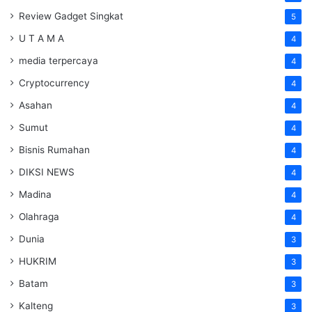
Review Gadget Singkat
5
U T A M A
4
media terpercaya
4
Cryptocurrency
4
Asahan
4
Sumut
4
Bisnis Rumahan
4
DIKSI NEWS
4
Madina
4
Olahraga
4
Dunia
3
HUKRIM
3
Batam
3
Kalteng
3