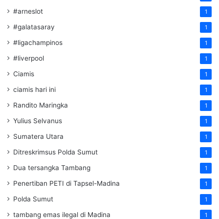
#arneslot
1
#galatasaray
1
#ligachampinos
1
#liverpool
1
Ciamis
1
ciamis hari ini
1
Randito Maringka
1
Yulius Selvanus
1
Sumatera Utara
1
Ditreskrimsus Polda Sumut
1
Dua tersangka Tambang
1
Penertiban PETI di Tapsel-Madina
1
Polda Sumut
1
tambang emas ilegal di Madina
1