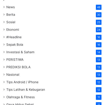
News
48
Berita
30
Sosial
25
Ekonomi
24
#Headline
16
Sepak Bola
16
Investasi & Saham
14
PERISTIWA
13
PREDIKSI BOLA
13
Nasional
13
Tips Android / iPhone
12
Tips Latihan & Kebugaran
12
Olahraga & Fitness
11
Gaya Hidup Sehat
11