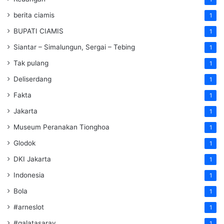
berita ciamis
1
BUPATI CIAMIS
1
Siantar – Simalungun, Sergai – Tebing
1
Tak pulang
1
Deliserdang
1
Fakta
1
Jakarta
1
Museum Peranakan Tionghoa
1
Glodok
1
DKI Jakarta
1
Indonesia
1
Bola
1
#arneslot
1
#galatasaray
1