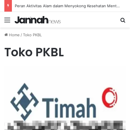
Peran Aktivitas Alam dalam Menyokong Kesehatan Mental dan Menenangkan Pikiran di Masa Sulit
Menu
Se
Home
/
Toko PKBL
Toko PKBL