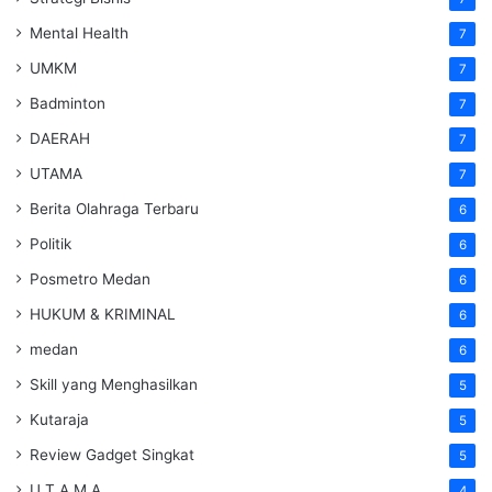
Mental Health
7
UMKM
7
Badminton
7
DAERAH
7
UTAMA
7
Berita Olahraga Terbaru
6
Politik
6
Posmetro Medan
6
HUKUM & KRIMINAL
6
medan
6
Skill yang Menghasilkan
5
Kutaraja
5
Review Gadget Singkat
5
U T A M A
4