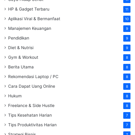
HP & Gadget Terbaru
11
Aplikasi Viral & Bermanfaat
10
Manajemen Keuangan
9
Pendidikan
9
Diet & Nutrisi
9
Gym & Workout
8
Berita Utama
8
Rekomendasi Laptop / PC
8
Cara Dapat Uang Online
8
Hukum
8
Freelance & Side Hustle
8
Tips Kesehatan Harian
7
Tips Produktivitas Harian
7
Strategi Bisnis
7