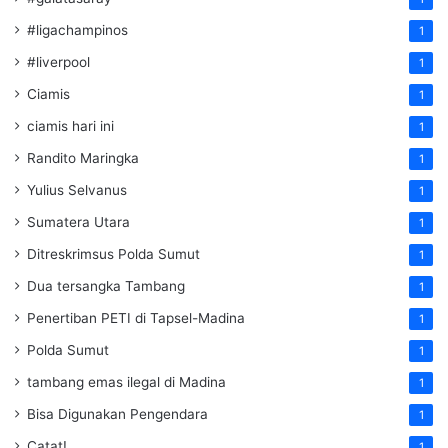
#ligachampinos
1
#liverpool
1
Ciamis
1
ciamis hari ini
1
Randito Maringka
1
Yulius Selvanus
1
Sumatera Utara
1
Ditreskrimsus Polda Sumut
1
Dua tersangka Tambang
1
Penertiban PETI di Tapsel-Madina
1
Polda Sumut
1
tambang emas ilegal di Madina
1
Bisa Digunakan Pengendara
1
Catat!
1