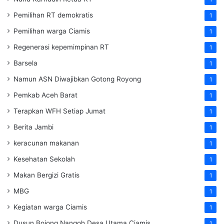
Pemilihan RT demokratis
1
Pemilihan warga Ciamis
1
Regenerasi kepemimpinan RT
1
Barsela
1
Namun ASN Diwajibkan Gotong Royong
1
Pemkab Aceh Barat
1
Terapkan WFH Setiap Jumat
1
Berita Jambi
1
keracunan makanan
1
Kesehatan Sekolah
1
Makan Bergizi Gratis
1
MBG
1
Kegiatan warga Ciamis
1
Dusun Bojong Nangoh Desa Utama Ciamis
1