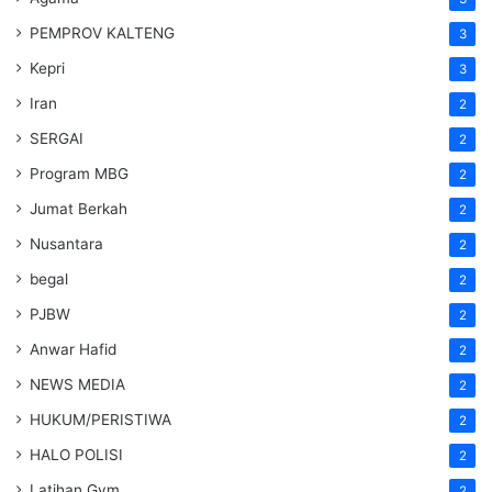
PEMPROV KALTENG
3
Kepri
3
Iran
2
SERGAI
2
Program MBG
2
Jumat Berkah
2
Nusantara
2
begal
2
PJBW
2
Anwar Hafid
2
NEWS MEDIA
2
HUKUM/PERISTIWA
2
HALO POLISI
2
Latihan Gym
2