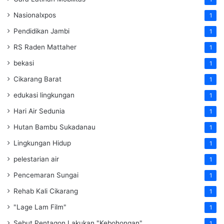
Nasionalxpos
1
Pendidikan Jambi
1
RS Raden Mattaher
1
bekasi
1
Cikarang Barat
1
edukasi lingkungan
1
Hari Air Sedunia
1
Hutan Bambu Sukadanau
1
Lingkungan Hidup
1
pelestarian air
1
Pencemaran Sungai
1
Rehab Kali Cikarang
1
"Lage Lam Film"
1
Sebut Pentagon Lakukan "Kebohongan"
1