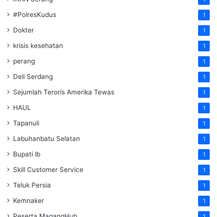
#PolresKudus
1
Dokter
1
krisis kesehatan
1
perang
1
Deli Serdang
1
Sejumlah Teroris Amerika Tewas
1
HAUL
1
Tapanuli
1
Labuhanbatu Selatan
1
Bupati lb
1
Skill Customer Service
1
Teluk Persia
1
Kemnaker
1
Peserta MagangHub
1