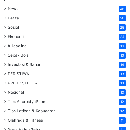
News
48
Berita
30
Sosial
25
Ekonomi
24
#Headline
16
Sepak Bola
16
Investasi & Saham
14
PERISTIWA
13
PREDIKSI BOLA
13
Nasional
13
Tips Android / iPhone
12
Tips Latihan & Kebugaran
12
Olahraga & Fitness
11
Gaya Hidup Sehat
11