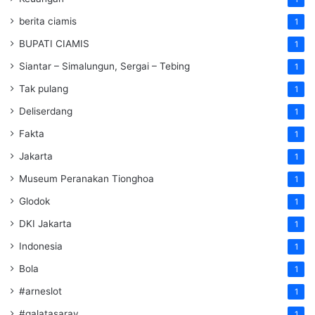
berita ciamis
1
BUPATI CIAMIS
1
Siantar – Simalungun, Sergai – Tebing
1
Tak pulang
1
Deliserdang
1
Fakta
1
Jakarta
1
Museum Peranakan Tionghoa
1
Glodok
1
DKI Jakarta
1
Indonesia
1
Bola
1
#arneslot
1
#galatasaray
1