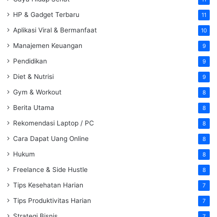
HP & Gadget Terbaru
11
Aplikasi Viral & Bermanfaat
10
Manajemen Keuangan
9
Pendidikan
9
Diet & Nutrisi
9
Gym & Workout
8
Berita Utama
8
Rekomendasi Laptop / PC
8
Cara Dapat Uang Online
8
Hukum
8
Freelance & Side Hustle
8
Tips Kesehatan Harian
7
Tips Produktivitas Harian
7
Strategi Bisnis
7