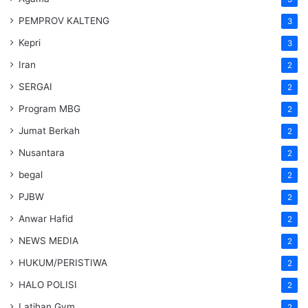
PEMPROV KALTENG
3
Kepri
3
Iran
2
SERGAI
2
Program MBG
2
Jumat Berkah
2
Nusantara
2
begal
2
PJBW
2
Anwar Hafid
2
NEWS MEDIA
2
HUKUM/PERISTIWA
2
HALO POLISI
2
Latihan Gym
2