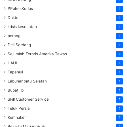
#PolresKudus
1
Dokter
1
krisis kesehatan
1
perang
1
Deli Serdang
1
Sejumlah Teroris Amerika Tewas
1
HAUL
1
Tapanuli
1
Labuhanbatu Selatan
1
Bupati lb
1
Skill Customer Service
1
Teluk Persia
1
Kemnaker
1
Peserta MagangHub
1