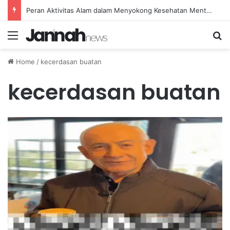
Peran Aktivitas Alam dalam Menyokong Kesehatan Mental dan Menenangkan Pikiran di Masa Sulit
Menu
Se
Home
/
kecerdasan buatan
kecerdasan buatan