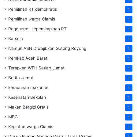
Pemilihan RT demokratis
1
Pemilihan warga Ciamis
1
Regenerasi kepemimpinan RT
1
Barsela
1
Namun ASN Diwajibkan Gotong Royong
1
Pemkab Aceh Barat
1
Terapkan WFH Setiap Jumat
1
Berita Jambi
1
keracunan makanan
1
Kesehatan Sekolah
1
Makan Bergizi Gratis
1
MBG
1
Kegiatan warga Ciamis
1
Dusun Bojong Nangoh Desa Utama Ciamis
1