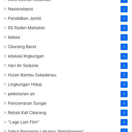
Nasionalxpos
1
Pendidikan Jambi
1
RS Raden Mattaher
1
bekasi
1
Cikarang Barat
1
edukasi lingkungan
1
Hari Air Sedunia
1
Hutan Bambu Sukadanau
1
Lingkungan Hidup
1
pelestarian air
1
Pencemaran Sungai
1
Rehab Kali Cikarang
1
"Lage Lam Film"
1
Sebut Pentagon Lakukan "Kebohongan"
1