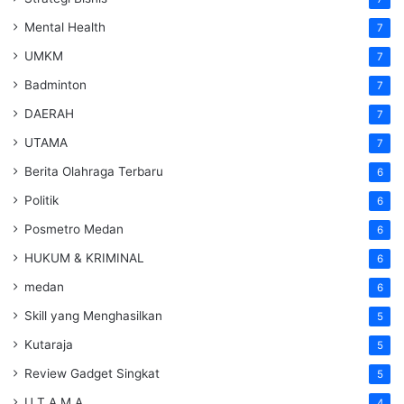
Mental Health
7
UMKM
7
Badminton
7
DAERAH
7
UTAMA
7
Berita Olahraga Terbaru
6
Politik
6
Posmetro Medan
6
HUKUM & KRIMINAL
6
medan
6
Skill yang Menghasilkan
5
Kutaraja
5
Review Gadget Singkat
5
U T A M A
4