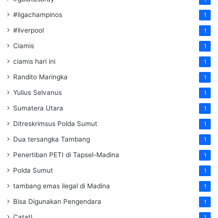
#ligachampinos
1
#liverpool
1
Ciamis
1
ciamis hari ini
1
Randito Maringka
1
Yulius Selvanus
1
Sumatera Utara
1
Ditreskrimsus Polda Sumut
1
Dua tersangka Tambang
1
Penertiban PETI di Tapsel-Madina
1
Polda Sumut
1
tambang emas ilegal di Madina
1
Bisa Digunakan Pengendara
1
Catat!
1