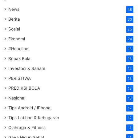
News
48
Berita
30
Sosial
25
Ekonomi
24
#Headline
16
Sepak Bola
16
Investasi & Saham
14
PERISTIWA
13
PREDIKSI BOLA
13
Nasional
13
Tips Android / iPhone
12
Tips Latihan & Kebugaran
12
Olahraga & Fitness
11
Gaya Hidup Sehat
11