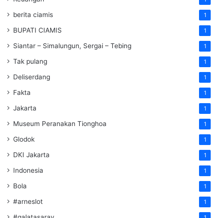
berita ciamis
1
BUPATI CIAMIS
1
Siantar – Simalungun, Sergai – Tebing
1
Tak pulang
1
Deliserdang
1
Fakta
1
Jakarta
1
Museum Peranakan Tionghoa
1
Glodok
1
DKI Jakarta
1
Indonesia
1
Bola
1
#arneslot
1
#galatasaray
1