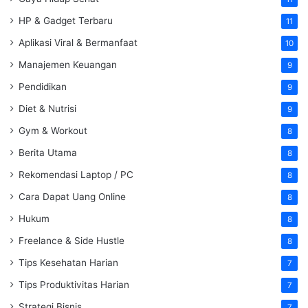
HP & Gadget Terbaru
11
Aplikasi Viral & Bermanfaat
10
Manajemen Keuangan
9
Pendidikan
9
Diet & Nutrisi
9
Gym & Workout
8
Berita Utama
8
Rekomendasi Laptop / PC
8
Cara Dapat Uang Online
8
Hukum
8
Freelance & Side Hustle
8
Tips Kesehatan Harian
7
Tips Produktivitas Harian
7
Strategi Bisnis
7