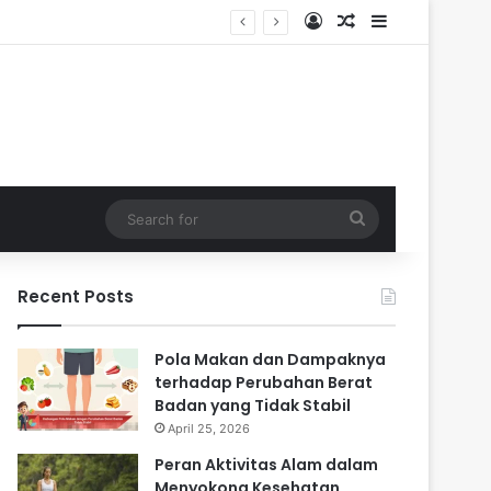
Log In
Random Article
Sidebar
 Masa Sulit
Search
for
Recent Posts
Pola Makan dan Dampaknya
terhadap Perubahan Berat
Badan yang Tidak Stabil
April 25, 2026
Peran Aktivitas Alam dalam
Menyokong Kesehatan