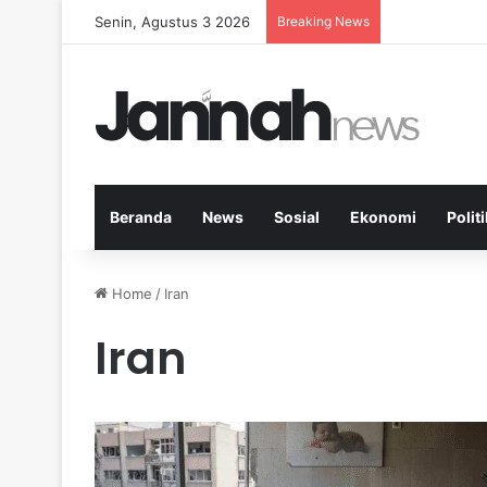
Senin, Agustus 3 2026
Breaking News
Peran Aktivit
Beranda
News
Sosial
Ekonomi
Politi
Home
/
Iran
Iran