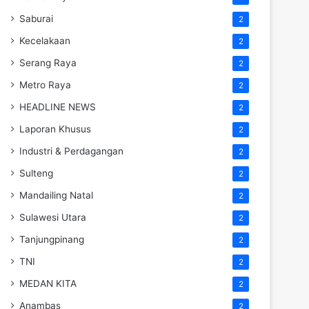
Saburai
2
Kecelakaan
2
Serang Raya
2
Metro Raya
2
HEADLINE NEWS
2
Laporan Khusus
2
Industri & Perdagangan
2
Sulteng
2
Mandailing Natal
2
Sulawesi Utara
2
Tanjungpinang
2
TNI
2
MEDAN KITA
2
Anambas
2