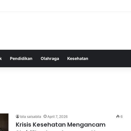
as Alam dalam Menyokong Kesehatan Mental dan Menenangkan Pikiran di
k
Pendidikan
Olahraga
Kesehatan
bila salsabila
April 7, 2026
6
Krisis Kesehatan Mengancam