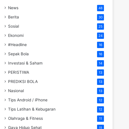
News
48
Berita
30
Sosial
25
Ekonomi
24
#Headline
16
Sepak Bola
16
Investasi & Saham
14
PERISTIWA
13
PREDIKSI BOLA
13
Nasional
13
Tips Android / iPhone
12
Tips Latihan & Kebugaran
12
Olahraga & Fitness
11
Gaya Hidup Sehat
11