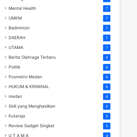
Mental Health
7
UMKM
7
Badminton
7
DAERAH
7
UTAMA
7
Berita Olahraga Terbaru
6
Politik
6
Posmetro Medan
6
HUKUM & KRIMINAL
6
medan
6
Skill yang Menghasilkan
5
Kutaraja
5
Review Gadget Singkat
5
U T A M A
4