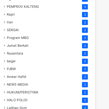
PEMPROV KALTENG
3
Kepri
3
Iran
2
SERGAI
2
Program MBG
2
Jumat Berkah
2
Nusantara
2
begal
2
PJBW
2
Anwar Hafid
2
NEWS MEDIA
2
HUKUM/PERISTIWA
2
HALO POLISI
2
Latihan Gym
2