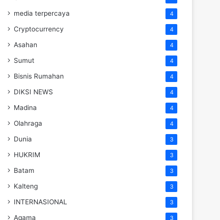
media terpercaya
4
Cryptocurrency
4
Asahan
4
Sumut
4
Bisnis Rumahan
4
DIKSI NEWS
4
Madina
4
Olahraga
4
Dunia
3
HUKRIM
3
Batam
3
Kalteng
3
INTERNASIONAL
3
Agama
3