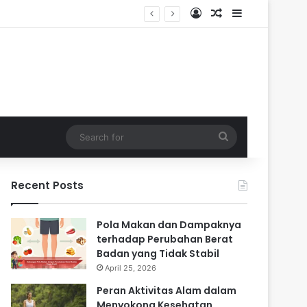
Log In
Random Article
Sidebar
 Masa Sulit
Search
for
Recent Posts
Pola Makan dan Dampaknya
terhadap Perubahan Berat
Badan yang Tidak Stabil
April 25, 2026
Peran Aktivitas Alam dalam
Menyokong Kesehatan