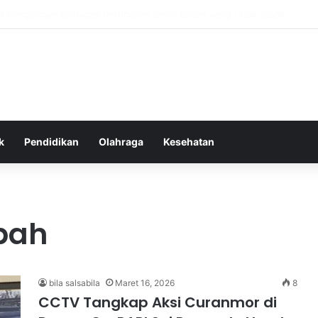
as Alam dalam Menyokong Kesehatan Mental dan Menenangkan Pikiran di
k
Pendidikan
Olahraga
Kesehatan
pah
bila salsabila
Maret 16, 2026
8
CCTV Tangkap Aksi Curanmor di