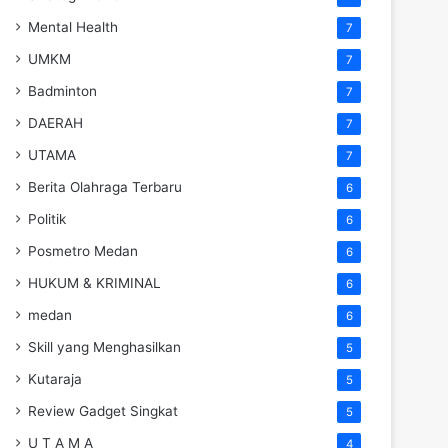
Mental Health
7
UMKM
7
Badminton
7
DAERAH
7
UTAMA
7
Berita Olahraga Terbaru
6
Politik
6
Posmetro Medan
6
HUKUM & KRIMINAL
6
medan
6
Skill yang Menghasilkan
5
Kutaraja
5
Review Gadget Singkat
5
U T A M A
4