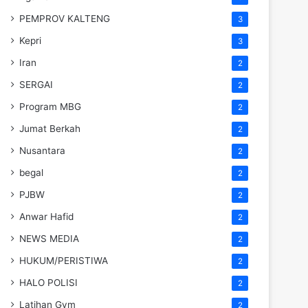
PEMPROV KALTENG
3
Kepri
3
Iran
2
SERGAI
2
Program MBG
2
Jumat Berkah
2
Nusantara
2
begal
2
PJBW
2
Anwar Hafid
2
NEWS MEDIA
2
HUKUM/PERISTIWA
2
HALO POLISI
2
Latihan Gym
2