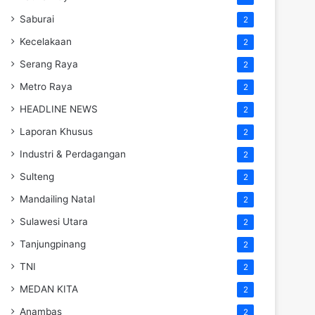
Saburai
2
Kecelakaan
2
Serang Raya
2
Metro Raya
2
HEADLINE NEWS
2
Laporan Khusus
2
Industri & Perdagangan
2
Sulteng
2
Mandailing Natal
2
Sulawesi Utara
2
Tanjungpinang
2
TNI
2
MEDAN KITA
2
Anambas
2