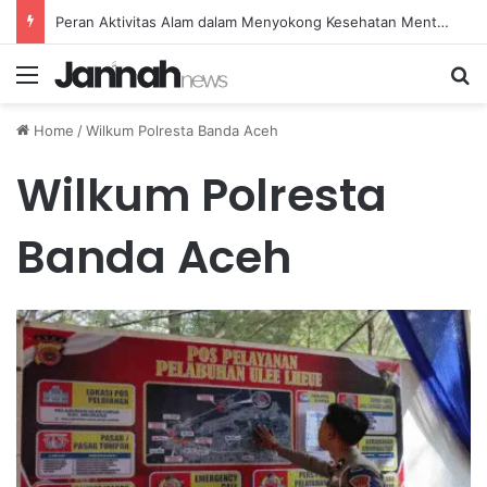
Peran Aktivitas Alam dalam Menyokong Kesehatan Mental dan Menenangkan Pikiran di Masa Sulit
Menu
Se
Home
/
Wilkum Polresta Banda Aceh
Wilkum Polresta
Banda Aceh