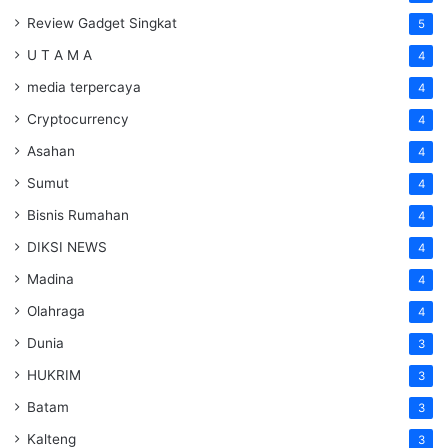
Review Gadget Singkat
5
U T A M A
4
media terpercaya
4
Cryptocurrency
4
Asahan
4
Sumut
4
Bisnis Rumahan
4
DIKSI NEWS
4
Madina
4
Olahraga
4
Dunia
3
HUKRIM
3
Batam
3
Kalteng
3