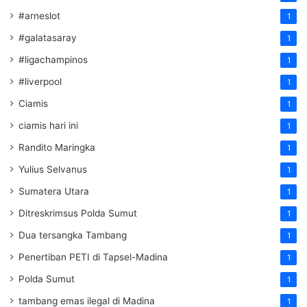
#arneslot
1
#galatasaray
1
#ligachampinos
1
#liverpool
1
Ciamis
1
ciamis hari ini
1
Randito Maringka
1
Yulius Selvanus
1
Sumatera Utara
1
Ditreskrimsus Polda Sumut
1
Dua tersangka Tambang
1
Penertiban PETI di Tapsel-Madina
1
Polda Sumut
1
tambang emas ilegal di Madina
1