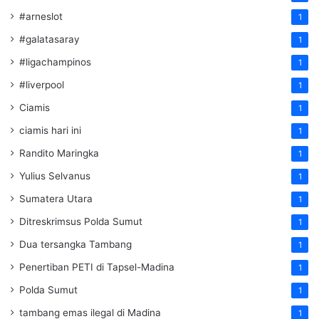
#arneslot
1
#galatasaray
1
#ligachampinos
1
#liverpool
1
Ciamis
1
ciamis hari ini
1
Randito Maringka
1
Yulius Selvanus
1
Sumatera Utara
1
Ditreskrimsus Polda Sumut
1
Dua tersangka Tambang
1
Penertiban PETI di Tapsel-Madina
1
Polda Sumut
1
tambang emas ilegal di Madina
1