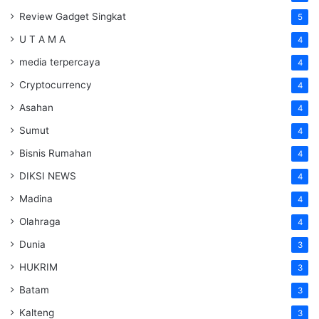
Review Gadget Singkat
5
U T A M A
4
media terpercaya
4
Cryptocurrency
4
Asahan
4
Sumut
4
Bisnis Rumahan
4
DIKSI NEWS
4
Madina
4
Olahraga
4
Dunia
3
HUKRIM
3
Batam
3
Kalteng
3