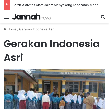
Pola Gerak Sederhana untuk Meningkatkan Postur Tubuh yang Tegap dan Stabil Alami
Menu
Se
Home
/
Gerakan Indonesia Asri
Gerakan Indonesia
Asri