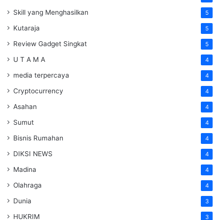
Skill yang Menghasilkan
5
Kutaraja
5
Review Gadget Singkat
5
U T A M A
4
media terpercaya
4
Cryptocurrency
4
Asahan
4
Sumut
4
Bisnis Rumahan
4
DIKSI NEWS
4
Madina
4
Olahraga
4
Dunia
3
HUKRIM
3