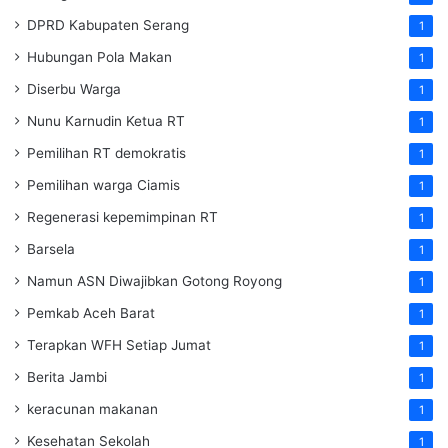
DPRD Kabupaten Serang
1
Hubungan Pola Makan
1
Diserbu Warga
1
Nunu Karnudin Ketua RT
1
Pemilihan RT demokratis
1
Pemilihan warga Ciamis
1
Regenerasi kepemimpinan RT
1
Barsela
1
Namun ASN Diwajibkan Gotong Royong
1
Pemkab Aceh Barat
1
Terapkan WFH Setiap Jumat
1
Berita Jambi
1
keracunan makanan
1
Kesehatan Sekolah
1