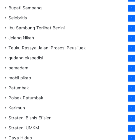
Bupati Sampang
1
Selebritis
1
Ibu Sambung Terlihat Begini
1
Jelang Nikah
1
Teuku Rassya Jalani Prosesi Peusijuek
1
gudang ekspedisi
1
pemadam
1
mobil pikap
1
Patumbak
1
Polsek Patumbak
1
Karimun
1
Strategi Bisnis Efisien
1
Strategi UMKM
1
Gaya Hidup
1