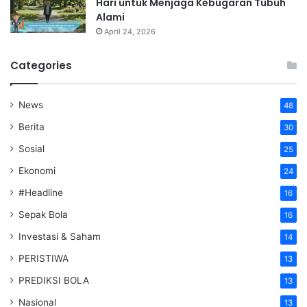
Hari untuk Menjaga Kebugaran Tubuh
Alami
April 24, 2026
Categories
News
48
Berita
30
Sosial
25
Ekonomi
24
#Headline
16
Sepak Bola
16
Investasi & Saham
14
PERISTIWA
13
PREDIKSI BOLA
13
Nasional
13