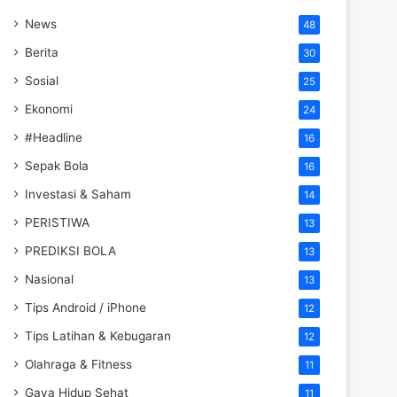
News
48
Berita
30
Sosial
25
Ekonomi
24
#Headline
16
Sepak Bola
16
Investasi & Saham
14
PERISTIWA
13
PREDIKSI BOLA
13
Nasional
13
Tips Android / iPhone
12
Tips Latihan & Kebugaran
12
Olahraga & Fitness
11
Gaya Hidup Sehat
11