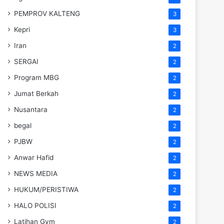
PEMPROV KALTENG
3
Kepri
3
Iran
2
SERGAI
2
Program MBG
2
Jumat Berkah
2
Nusantara
2
begal
2
PJBW
2
Anwar Hafid
2
NEWS MEDIA
2
HUKUM/PERISTIWA
2
HALO POLISI
2
Latihan Gym
2