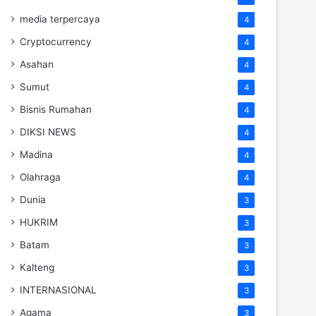
media terpercaya
4
Cryptocurrency
4
Asahan
4
Sumut
4
Bisnis Rumahan
4
DIKSI NEWS
4
Madina
4
Olahraga
4
Dunia
3
HUKRIM
3
Batam
3
Kalteng
3
INTERNASIONAL
3
Agama
3