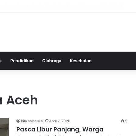
as Alam dalam Menyokong Kesehatan Mental dan Menenangkan Pikiran d
k
Pendidikan
Olahraga
Kesehatan
a Aceh
bila salsabila
April 7, 2026
5
Pasca Libur Panjang, Warga