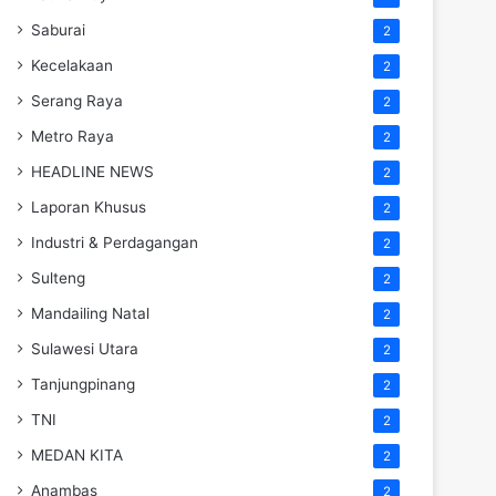
Saburai
2
Kecelakaan
2
Serang Raya
2
Metro Raya
2
HEADLINE NEWS
2
Laporan Khusus
2
Industri & Perdagangan
2
Sulteng
2
Mandailing Natal
2
Sulawesi Utara
2
Tanjungpinang
2
TNI
2
MEDAN KITA
2
Anambas
2