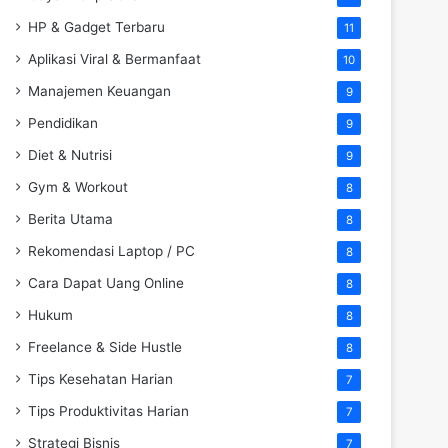
HP & Gadget Terbaru
11
Aplikasi Viral & Bermanfaat
10
Manajemen Keuangan
9
Pendidikan
9
Diet & Nutrisi
9
Gym & Workout
8
Berita Utama
8
Rekomendasi Laptop / PC
8
Cara Dapat Uang Online
8
Hukum
8
Freelance & Side Hustle
8
Tips Kesehatan Harian
7
Tips Produktivitas Harian
7
Strategi Bisnis
7