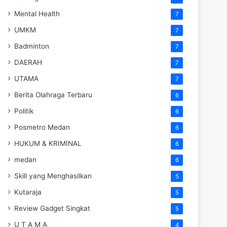
Mental Health
7
UMKM
7
Badminton
7
DAERAH
7
UTAMA
7
Berita Olahraga Terbaru
6
Politik
6
Posmetro Medan
6
HUKUM & KRIMINAL
6
medan
6
Skill yang Menghasilkan
5
Kutaraja
5
Review Gadget Singkat
5
U T A M A
4