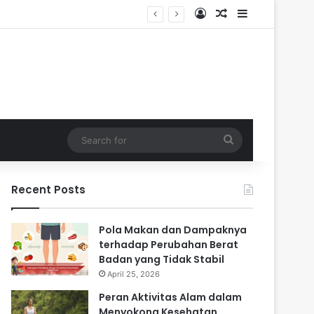
Log In
Random Article
Sidebar
i Masa Sulit
Search
for
Recent Posts
Pola Makan dan Dampaknya
terhadap Perubahan Berat
Badan yang Tidak Stabil
April 25, 2026
Peran Aktivitas Alam dalam
Menyokong Kesehatan