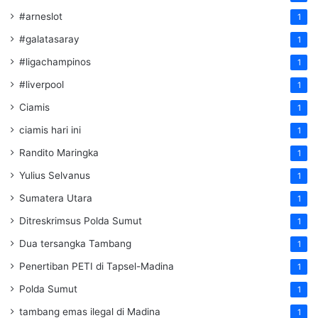
#arneslot
1
#galatasaray
1
#ligachampinos
1
#liverpool
1
Ciamis
1
ciamis hari ini
1
Randito Maringka
1
Yulius Selvanus
1
Sumatera Utara
1
Ditreskrimsus Polda Sumut
1
Dua tersangka Tambang
1
Penertiban PETI di Tapsel-Madina
1
Polda Sumut
1
tambang emas ilegal di Madina
1