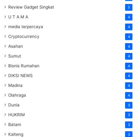
Review Gadget Singkat
5
U T A M A
4
media terpercaya
4
Cryptocurrency
4
Asahan
4
Sumut
4
Bisnis Rumahan
4
DIKSI NEWS
4
Madina
4
Olahraga
4
Dunia
3
HUKRIM
3
Batam
3
Kalteng
3