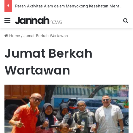
Peran Aktivitas Alam dalam Menyokong Kesehatan Mental dan Menenangkan Pikiran di Masa Sulit
Menu
Se
Home
/
Jumat Berkah Wartawan
Jumat Berkah
Wartawan