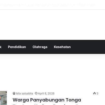
as Alam dalam Menyokong Kesehatan Mental dan Menenangkan Pikiran d
k
Pendidikan
Olahraga
Kesehatan
bila salsabila
April 8, 2026
5
Warga Panyabungan Tonga