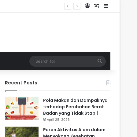
Log In
Random Article
Sidebar
i Masa Sulit
Search
for
Recent Posts
Pola Makan dan Dampaknya
terhadap Perubahan Berat
Badan yang Tidak Stabil
April 25, 2026
Peran Aktivitas Alam dalam
Menyokong Kesehatan