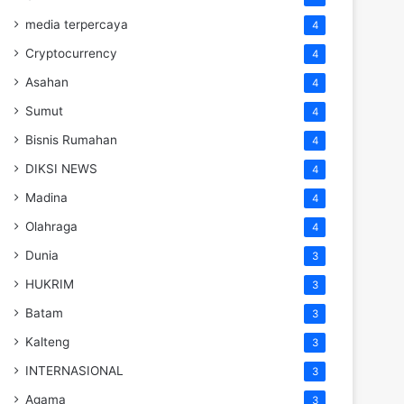
media terpercaya
4
Cryptocurrency
4
Asahan
4
Sumut
4
Bisnis Rumahan
4
DIKSI NEWS
4
Madina
4
Olahraga
4
Dunia
3
HUKRIM
3
Batam
3
Kalteng
3
INTERNASIONAL
3
Agama
3