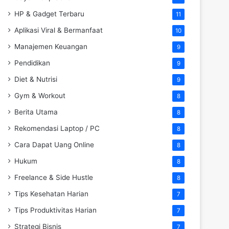
HP & Gadget Terbaru
11
Aplikasi Viral & Bermanfaat
10
Manajemen Keuangan
9
Pendidikan
9
Diet & Nutrisi
9
Gym & Workout
8
Berita Utama
8
Rekomendasi Laptop / PC
8
Cara Dapat Uang Online
8
Hukum
8
Freelance & Side Hustle
8
Tips Kesehatan Harian
7
Tips Produktivitas Harian
7
Strategi Bisnis
7