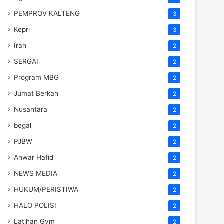
PEMPROV KALTENG
3
Kepri
3
Iran
2
SERGAI
2
Program MBG
2
Jumat Berkah
2
Nusantara
2
begal
2
PJBW
2
Anwar Hafid
2
NEWS MEDIA
2
HUKUM/PERISTIWA
2
HALO POLISI
2
Latihan Gym
2