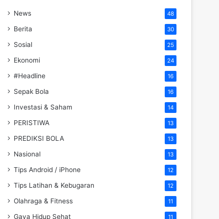
News
48
Berita
30
Sosial
25
Ekonomi
24
#Headline
16
Sepak Bola
16
Investasi & Saham
14
PERISTIWA
13
PREDIKSI BOLA
13
Nasional
13
Tips Android / iPhone
12
Tips Latihan & Kebugaran
12
Olahraga & Fitness
11
Gaya Hidup Sehat
11