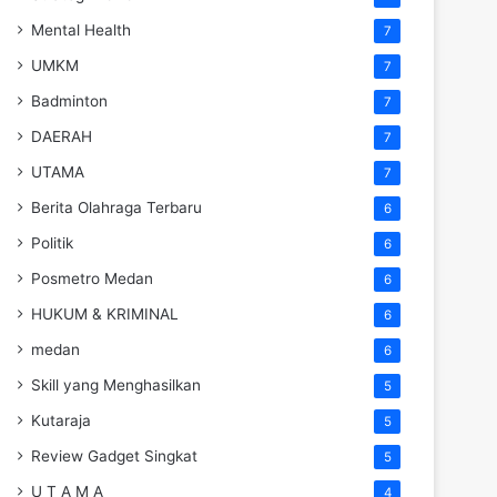
Mental Health
7
UMKM
7
Badminton
7
DAERAH
7
UTAMA
7
Berita Olahraga Terbaru
6
Politik
6
Posmetro Medan
6
HUKUM & KRIMINAL
6
medan
6
Skill yang Menghasilkan
5
Kutaraja
5
Review Gadget Singkat
5
U T A M A
4