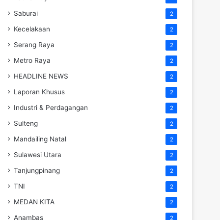
Saburai
2
Kecelakaan
2
Serang Raya
2
Metro Raya
2
HEADLINE NEWS
2
Laporan Khusus
2
Industri & Perdagangan
2
Sulteng
2
Mandailing Natal
2
Sulawesi Utara
2
Tanjungpinang
2
TNI
2
MEDAN KITA
2
Anambas
2