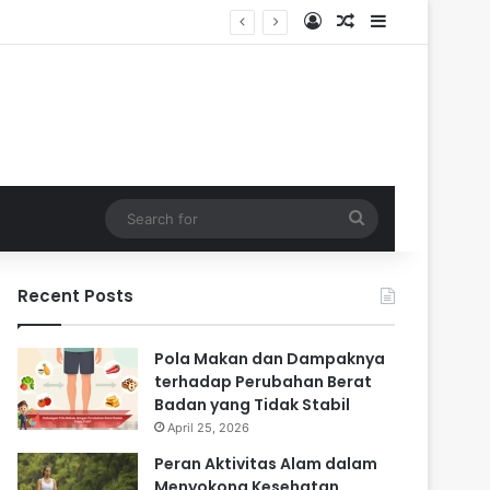
Log In
Random Article
Sidebar
i Masa Sulit
Search
for
Recent Posts
Pola Makan dan Dampaknya
terhadap Perubahan Berat
Badan yang Tidak Stabil
April 25, 2026
Peran Aktivitas Alam dalam
Menyokong Kesehatan