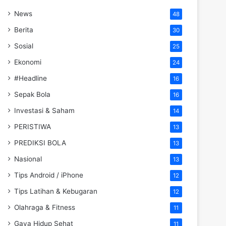
News
48
Berita
30
Sosial
25
Ekonomi
24
#Headline
16
Sepak Bola
16
Investasi & Saham
14
PERISTIWA
13
PREDIKSI BOLA
13
Nasional
13
Tips Android / iPhone
12
Tips Latihan & Kebugaran
12
Olahraga & Fitness
11
Gaya Hidup Sehat
11