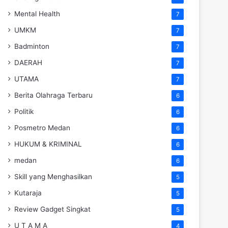
Mental Health
7
UMKM
7
Badminton
7
DAERAH
7
UTAMA
7
Berita Olahraga Terbaru
6
Politik
6
Posmetro Medan
6
HUKUM & KRIMINAL
6
medan
6
Skill yang Menghasilkan
5
Kutaraja
5
Review Gadget Singkat
5
U T A M A
4