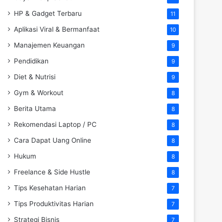
HP & Gadget Terbaru
11
Aplikasi Viral & Bermanfaat
10
Manajemen Keuangan
9
Pendidikan
9
Diet & Nutrisi
9
Gym & Workout
8
Berita Utama
8
Rekomendasi Laptop / PC
8
Cara Dapat Uang Online
8
Hukum
8
Freelance & Side Hustle
8
Tips Kesehatan Harian
7
Tips Produktivitas Harian
7
Strategi Bisnis
7