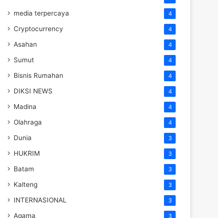
media terpercaya
4
Cryptocurrency
4
Asahan
4
Sumut
4
Bisnis Rumahan
4
DIKSI NEWS
4
Madina
4
Olahraga
4
Dunia
3
HUKRIM
3
Batam
3
Kalteng
3
INTERNASIONAL
3
Agama
3