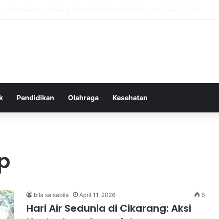
tas Alam dalam Menyokong Kesehatan Mental dan Menenangkan Pikiran d
k
Pendidikan
Olahraga
Kesehatan
p
bila salsabila
April 11, 2026
6
Hari Air Sedunia di Cikarang: Aksi