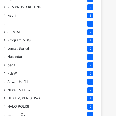
PEMPROV KALTENG
3
Kepri
3
Iran
2
SERGAI
2
Program MBG
2
Jumat Berkah
2
Nusantara
2
begal
2
PJBW
2
Anwar Hafid
2
NEWS MEDIA
2
HUKUM/PERISTIWA
2
HALO POLISI
2
Latihan Gym
2