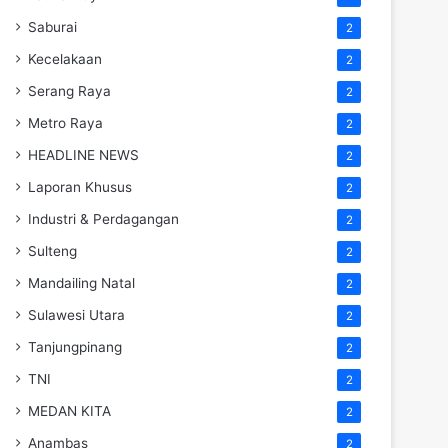
Saburai
2
Kecelakaan
2
Serang Raya
2
Metro Raya
2
HEADLINE NEWS
2
Laporan Khusus
2
Industri & Perdagangan
2
Sulteng
2
Mandailing Natal
2
Sulawesi Utara
2
Tanjungpinang
2
TNI
2
MEDAN KITA
2
Anambas
2