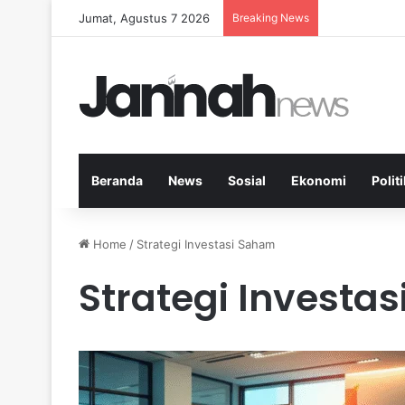
Jumat, Agustus 7 2026
Breaking News
Peran Aktivi
Beranda
News
Sosial
Ekonomi
Politi
Home
/
Strategi Investasi Saham
Strategi Investa