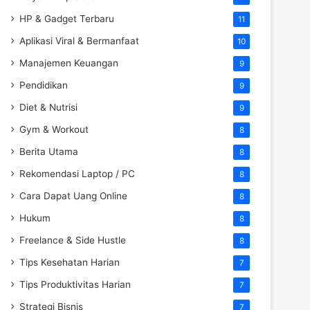
HP & Gadget Terbaru
11
Aplikasi Viral & Bermanfaat
10
Manajemen Keuangan
9
Pendidikan
9
Diet & Nutrisi
9
Gym & Workout
8
Berita Utama
8
Rekomendasi Laptop / PC
8
Cara Dapat Uang Online
8
Hukum
8
Freelance & Side Hustle
8
Tips Kesehatan Harian
7
Tips Produktivitas Harian
7
Strategi Bisnis
7