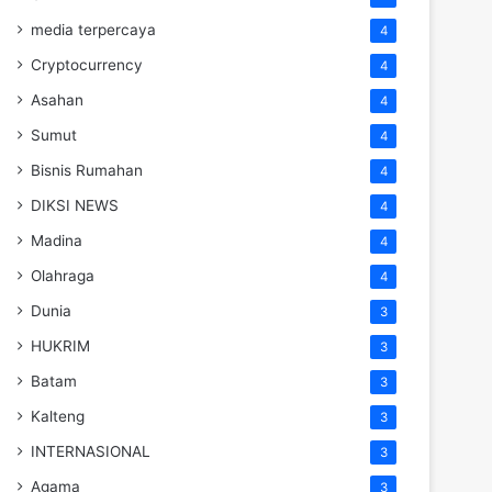
media terpercaya
4
Cryptocurrency
4
Asahan
4
Sumut
4
Bisnis Rumahan
4
DIKSI NEWS
4
Madina
4
Olahraga
4
Dunia
3
HUKRIM
3
Batam
3
Kalteng
3
INTERNASIONAL
3
Agama
3