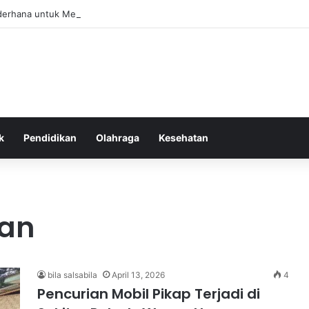
derhana untuk Meningkatkan Postur Tubuh yang Tegap dan Stabil Alami
k
Pendidikan
Olahraga
Kesehatan
dan
bila salsabila
April 13, 2026
4
Pencurian Mobil Pikap Terjadi di