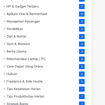
HP & Gadget Terbaru
11
Aplikasi Viral & Bermanfaat
10
Manajemen Keuangan
9
Pendidikan
9
Diet & Nutrisi
9
Gym & Workout
8
Berita Utama
8
Rekomendasi Laptop / PC
8
Cara Dapat Uang Online
8
Hukum
8
Freelance & Side Hustle
8
Tips Kesehatan Harian
7
Tips Produktivitas Harian
7
Strategi Bisnis
7