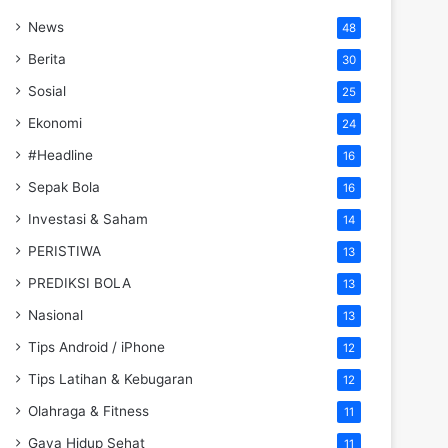
News
48
Berita
30
Sosial
25
Ekonomi
24
#Headline
16
Sepak Bola
16
Investasi & Saham
14
PERISTIWA
13
PREDIKSI BOLA
13
Nasional
13
Tips Android / iPhone
12
Tips Latihan & Kebugaran
12
Olahraga & Fitness
11
Gaya Hidup Sehat
11