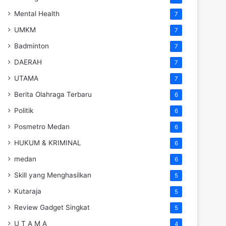
Mental Health
7
UMKM
7
Badminton
7
DAERAH
7
UTAMA
7
Berita Olahraga Terbaru
6
Politik
6
Posmetro Medan
6
HUKUM & KRIMINAL
6
medan
6
Skill yang Menghasilkan
5
Kutaraja
5
Review Gadget Singkat
5
U T A M A
4