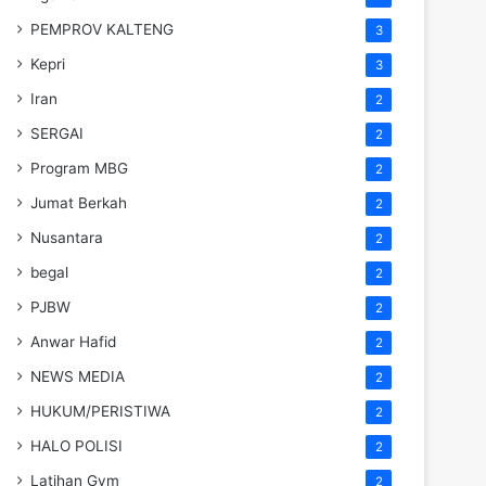
PEMPROV KALTENG
3
Kepri
3
Iran
2
SERGAI
2
Program MBG
2
Jumat Berkah
2
Nusantara
2
begal
2
PJBW
2
Anwar Hafid
2
NEWS MEDIA
2
HUKUM/PERISTIWA
2
HALO POLISI
2
Latihan Gym
2