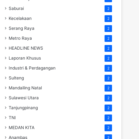
Saburai
2
Kecelakaan
2
Serang Raya
2
Metro Raya
2
HEADLINE NEWS
2
Laporan Khusus
2
Industri & Perdagangan
2
Sulteng
2
Mandailing Natal
2
Sulawesi Utara
2
Tanjungpinang
2
TNI
2
MEDAN KITA
2
Anambas
2