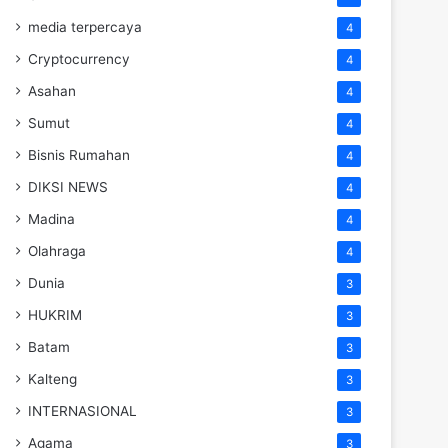
media terpercaya
4
Cryptocurrency
4
Asahan
4
Sumut
4
Bisnis Rumahan
4
DIKSI NEWS
4
Madina
4
Olahraga
4
Dunia
3
HUKRIM
3
Batam
3
Kalteng
3
INTERNASIONAL
3
Agama
3