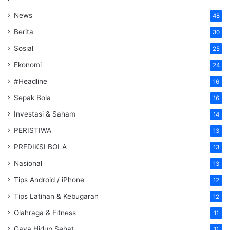
News
48
Berita
30
Sosial
25
Ekonomi
24
#Headline
16
Sepak Bola
16
Investasi & Saham
14
PERISTIWA
13
PREDIKSI BOLA
13
Nasional
13
Tips Android / iPhone
12
Tips Latihan & Kebugaran
12
Olahraga & Fitness
11
Gaya Hidup Sehat
11