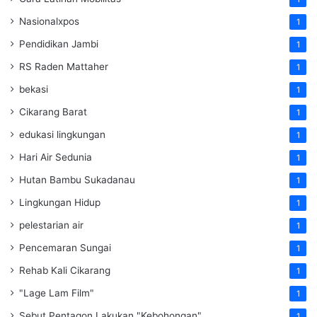
Nasionalxpos
1
Pendidikan Jambi
1
RS Raden Mattaher
1
bekasi
1
Cikarang Barat
1
edukasi lingkungan
1
Hari Air Sedunia
1
Hutan Bambu Sukadanau
1
Lingkungan Hidup
1
pelestarian air
1
Pencemaran Sungai
1
Rehab Kali Cikarang
1
"Lage Lam Film"
1
Sebut Pentagon Lakukan "Kebohongan"
1