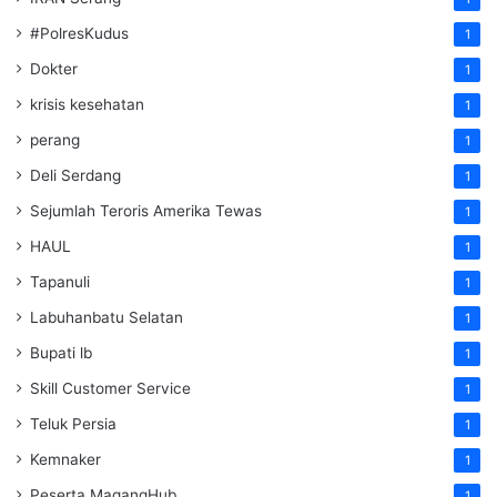
#PolresKudus
1
Dokter
1
krisis kesehatan
1
perang
1
Deli Serdang
1
Sejumlah Teroris Amerika Tewas
1
HAUL
1
Tapanuli
1
Labuhanbatu Selatan
1
Bupati lb
1
Skill Customer Service
1
Teluk Persia
1
Kemnaker
1
Peserta MagangHub
1