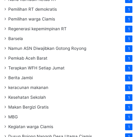
Pemilihan RT demokratis
1
Pemilihan warga Ciamis
1
Regenerasi kepemimpinan RT
1
Barsela
1
Namun ASN Diwajibkan Gotong Royong
1
Pemkab Aceh Barat
1
Terapkan WFH Setiap Jumat
1
Berita Jambi
1
keracunan makanan
1
Kesehatan Sekolah
1
Makan Bergizi Gratis
1
MBG
1
Kegiatan warga Ciamis
1
Dusun Bojong Nangoh Desa Utama Ciamis
1