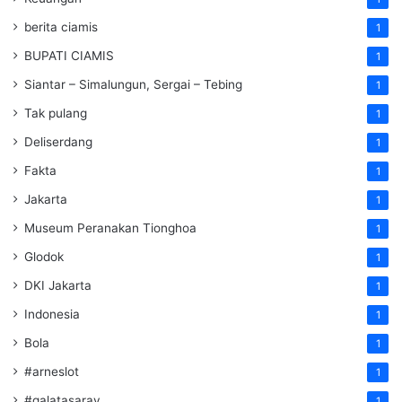
berita ciamis
1
BUPATI CIAMIS
1
Siantar – Simalungun, Sergai – Tebing
1
Tak pulang
1
Deliserdang
1
Fakta
1
Jakarta
1
Museum Peranakan Tionghoa
1
Glodok
1
DKI Jakarta
1
Indonesia
1
Bola
1
#arneslot
1
#galatasaray
1