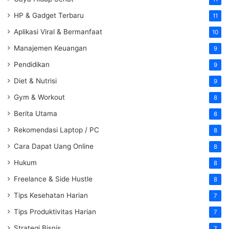
HP & Gadget Terbaru
11
Aplikasi Viral & Bermanfaat
10
Manajemen Keuangan
9
Pendidikan
9
Diet & Nutrisi
9
Gym & Workout
8
Berita Utama
8
Rekomendasi Laptop / PC
8
Cara Dapat Uang Online
8
Hukum
8
Freelance & Side Hustle
8
Tips Kesehatan Harian
7
Tips Produktivitas Harian
7
Strategi Bisnis
7