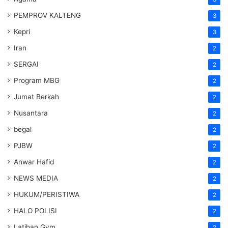
PEMPROV KALTENG
3
Kepri
3
Iran
2
SERGAI
2
Program MBG
2
Jumat Berkah
2
Nusantara
2
begal
2
PJBW
2
Anwar Hafid
2
NEWS MEDIA
2
HUKUM/PERISTIWA
2
HALO POLISI
2
Latihan Gym
2