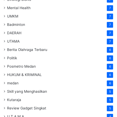
Mental Health
7
UMKM
7
Badminton
7
DAERAH
7
UTAMA
7
Berita Olahraga Terbaru
6
Politik
6
Posmetro Medan
6
HUKUM & KRIMINAL
6
medan
6
Skill yang Menghasilkan
5
Kutaraja
5
Review Gadget Singkat
5
U T A M A
4