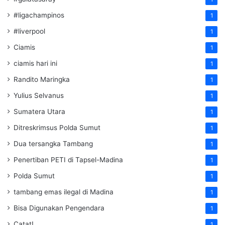
#ligachampinos
1
#liverpool
1
Ciamis
1
ciamis hari ini
1
Randito Maringka
1
Yulius Selvanus
1
Sumatera Utara
1
Ditreskrimsus Polda Sumut
1
Dua tersangka Tambang
1
Penertiban PETI di Tapsel-Madina
1
Polda Sumut
1
tambang emas ilegal di Madina
1
Bisa Digunakan Pengendara
1
Catat!
1