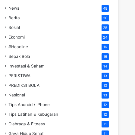
News
48
Berita
30
Sosial
25
Ekonomi
24
#Headline
16
Sepak Bola
16
Investasi & Saham
14
PERISTIWA
13
PREDIKSI BOLA
13
Nasional
13
Tips Android / iPhone
12
Tips Latihan & Kebugaran
12
Olahraga & Fitness
11
Gaya Hidup Sehat
11