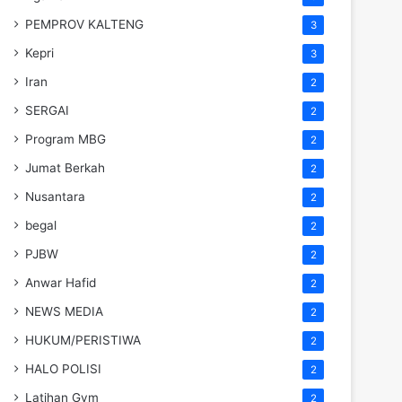
PEMPROV KALTENG
3
Kepri
3
Iran
2
SERGAI
2
Program MBG
2
Jumat Berkah
2
Nusantara
2
begal
2
PJBW
2
Anwar Hafid
2
NEWS MEDIA
2
HUKUM/PERISTIWA
2
HALO POLISI
2
Latihan Gym
2