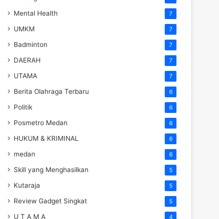
Mental Health
7
UMKM
7
Badminton
7
DAERAH
7
UTAMA
7
Berita Olahraga Terbaru
6
Politik
6
Posmetro Medan
6
HUKUM & KRIMINAL
6
medan
6
Skill yang Menghasilkan
5
Kutaraja
5
Review Gadget Singkat
5
U T A M A
4