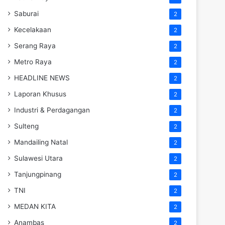
Saburai
2
Kecelakaan
2
Serang Raya
2
Metro Raya
2
HEADLINE NEWS
2
Laporan Khusus
2
Industri & Perdagangan
2
Sulteng
2
Mandailing Natal
2
Sulawesi Utara
2
Tanjungpinang
2
TNI
2
MEDAN KITA
2
Anambas
2