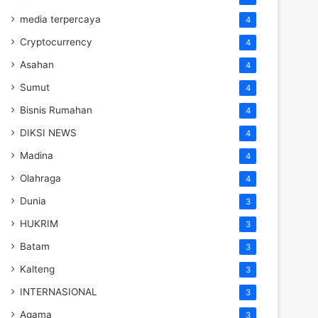
media terpercaya
4
Cryptocurrency
4
Asahan
4
Sumut
4
Bisnis Rumahan
4
DIKSI NEWS
4
Madina
4
Olahraga
4
Dunia
3
HUKRIM
3
Batam
3
Kalteng
3
INTERNASIONAL
3
Agama
3