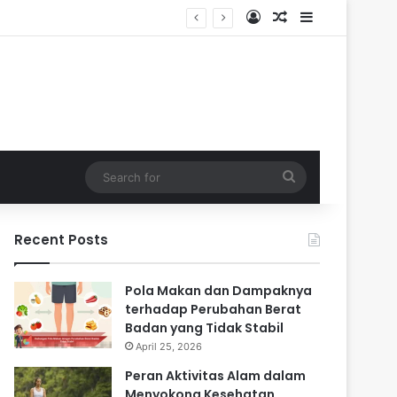
Log In
Random Article
Sidebar
 Masa Sulit
Search
for
Recent Posts
Pola Makan dan Dampaknya
terhadap Perubahan Berat
Badan yang Tidak Stabil
April 25, 2026
Peran Aktivitas Alam dalam
Menyokong Kesehatan