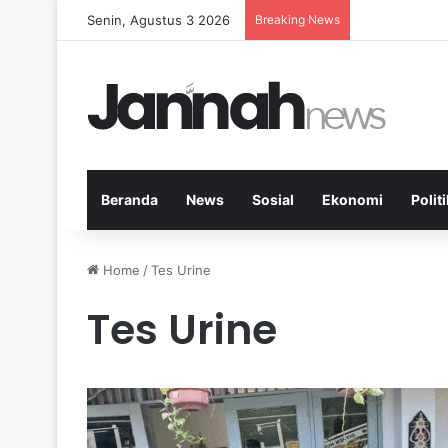
Senin, Agustus 3 2026
Breaking News
Peran Aktivit
Beranda
News
Sosial
Ekonomi
Politi
Home
/
Tes Urine
Tes Urine