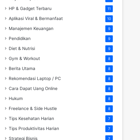
HP & Gadget Terbaru
11
Aplikasi Viral & Bermanfaat
10
Manajemen Keuangan
9
Pendidikan
9
Diet & Nutrisi
9
Gym & Workout
8
Berita Utama
8
Rekomendasi Laptop / PC
8
Cara Dapat Uang Online
8
Hukum
8
Freelance & Side Hustle
8
Tips Kesehatan Harian
7
Tips Produktivitas Harian
7
Strategi Bisnis
7