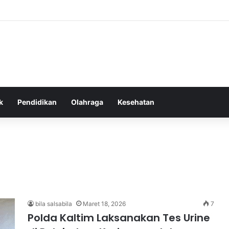
as Alam dalam Menyokong Kesehatan Mental dan Menenangkan Pikiran di
k
Pendidikan
Olahraga
Kesehatan
bila salsabila
Maret 18, 2026
7
Polda Kaltim Laksanakan Tes Urine