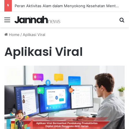
Peran Aktivitas Alam dalam Menyokong Kesehatan Mental dan Menenangkan Pikiran di Masa Sulit
Menu
Se
Home
/
Aplikasi Viral
Aplikasi Viral