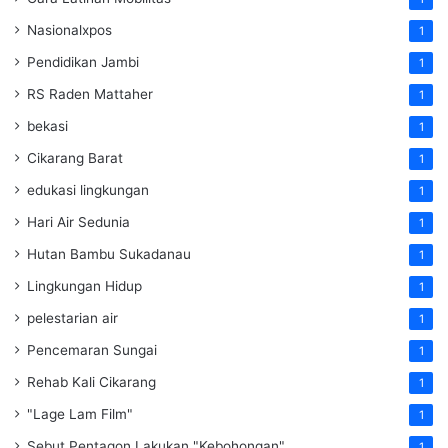
Nasionalxpos
1
Pendidikan Jambi
1
RS Raden Mattaher
1
bekasi
1
Cikarang Barat
1
edukasi lingkungan
1
Hari Air Sedunia
1
Hutan Bambu Sukadanau
1
Lingkungan Hidup
1
pelestarian air
1
Pencemaran Sungai
1
Rehab Kali Cikarang
1
"Lage Lam Film"
1
Sebut Pentagon Lakukan "Kebohongan"
1