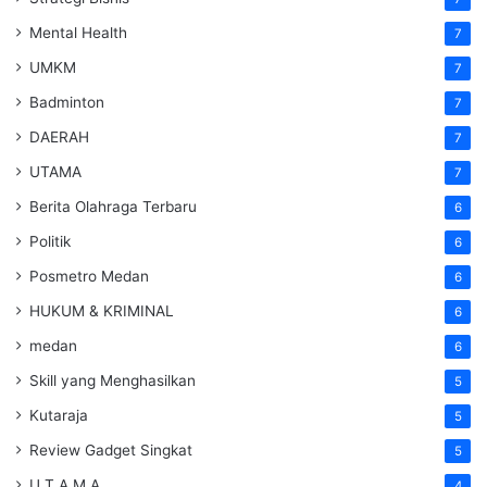
Mental Health
7
UMKM
7
Badminton
7
DAERAH
7
UTAMA
7
Berita Olahraga Terbaru
6
Politik
6
Posmetro Medan
6
HUKUM & KRIMINAL
6
medan
6
Skill yang Menghasilkan
5
Kutaraja
5
Review Gadget Singkat
5
U T A M A
4