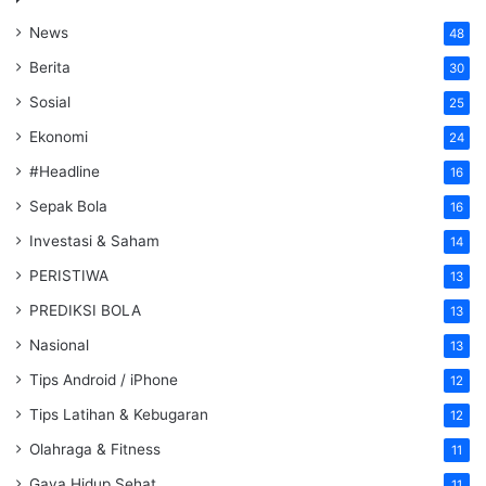
News
48
Berita
30
Sosial
25
Ekonomi
24
#Headline
16
Sepak Bola
16
Investasi & Saham
14
PERISTIWA
13
PREDIKSI BOLA
13
Nasional
13
Tips Android / iPhone
12
Tips Latihan & Kebugaran
12
Olahraga & Fitness
11
Gaya Hidup Sehat
11