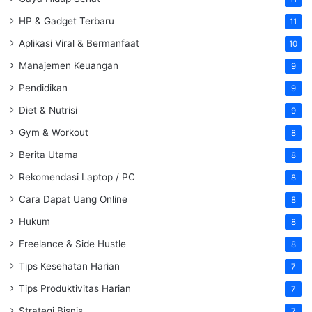
HP & Gadget Terbaru
11
Aplikasi Viral & Bermanfaat
10
Manajemen Keuangan
9
Pendidikan
9
Diet & Nutrisi
9
Gym & Workout
8
Berita Utama
8
Rekomendasi Laptop / PC
8
Cara Dapat Uang Online
8
Hukum
8
Freelance & Side Hustle
8
Tips Kesehatan Harian
7
Tips Produktivitas Harian
7
Strategi Bisnis
7