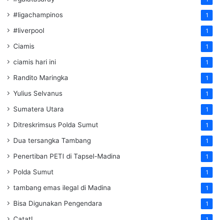
#ligachampinos
1
#liverpool
1
Ciamis
1
ciamis hari ini
1
Randito Maringka
1
Yulius Selvanus
1
Sumatera Utara
1
Ditreskrimsus Polda Sumut
1
Dua tersangka Tambang
1
Penertiban PETI di Tapsel-Madina
1
Polda Sumut
1
tambang emas ilegal di Madina
1
Bisa Digunakan Pengendara
1
Catat!
1