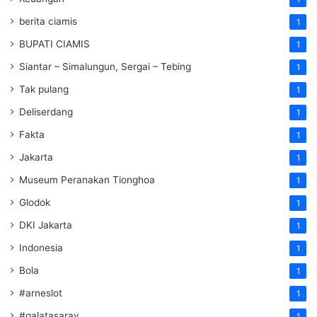
berita ciamis
1
BUPATI CIAMIS
1
Siantar – Simalungun, Sergai – Tebing
1
Tak pulang
1
Deliserdang
1
Fakta
1
Jakarta
1
Museum Peranakan Tionghoa
1
Glodok
1
DKI Jakarta
1
Indonesia
1
Bola
1
#arneslot
1
#galatasaray
1