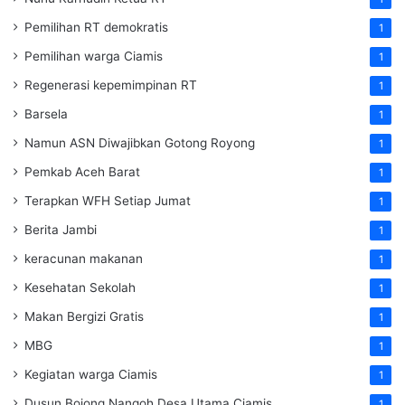
Pemilihan RT demokratis
1
Pemilihan warga Ciamis
1
Regenerasi kepemimpinan RT
1
Barsela
1
Namun ASN Diwajibkan Gotong Royong
1
Pemkab Aceh Barat
1
Terapkan WFH Setiap Jumat
1
Berita Jambi
1
keracunan makanan
1
Kesehatan Sekolah
1
Makan Bergizi Gratis
1
MBG
1
Kegiatan warga Ciamis
1
Dusun Bojong Nangoh Desa Utama Ciamis
1