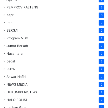
PEMPROV KALTENG
3
Kepri
3
Iran
2
SERGAI
2
Program MBG
2
Jumat Berkah
2
Nusantara
2
begal
2
PJBW
2
Anwar Hafid
2
NEWS MEDIA
2
HUKUM/PERISTIWA
2
HALO POLISI
2
Latihan Gym
2