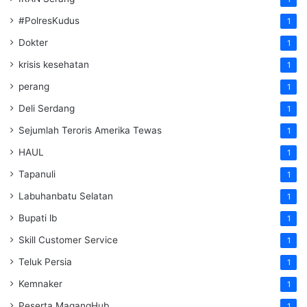
#PolresKudus
1
Dokter
1
krisis kesehatan
1
perang
1
Deli Serdang
1
Sejumlah Teroris Amerika Tewas
1
HAUL
1
Tapanuli
1
Labuhanbatu Selatan
1
Bupati lb
1
Skill Customer Service
1
Teluk Persia
1
Kemnaker
1
Peserta MagangHub
1