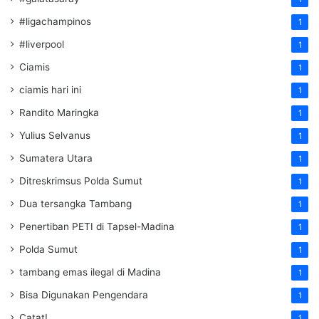
#ligachampinos
1
#liverpool
1
Ciamis
1
ciamis hari ini
1
Randito Maringka
1
Yulius Selvanus
1
Sumatera Utara
1
Ditreskrimsus Polda Sumut
1
Dua tersangka Tambang
1
Penertiban PETI di Tapsel-Madina
1
Polda Sumut
1
tambang emas ilegal di Madina
1
Bisa Digunakan Pengendara
1
Catat!
1