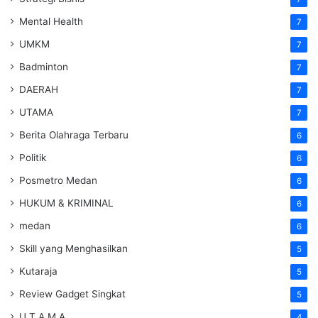
Mental Health
7
UMKM
7
Badminton
7
DAERAH
7
UTAMA
7
Berita Olahraga Terbaru
6
Politik
6
Posmetro Medan
6
HUKUM & KRIMINAL
6
medan
6
Skill yang Menghasilkan
5
Kutaraja
5
Review Gadget Singkat
5
U T A M A
4