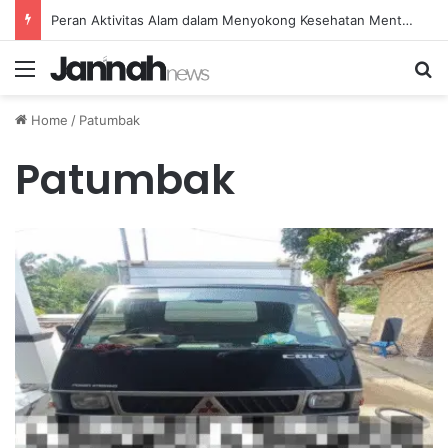
Peran Aktivitas Alam dalam Menyokong Kesehatan Mental dan Menenangkan Pikiran di Masa Sulit
Menu
Se
Home
/
Patumbak
Patumbak