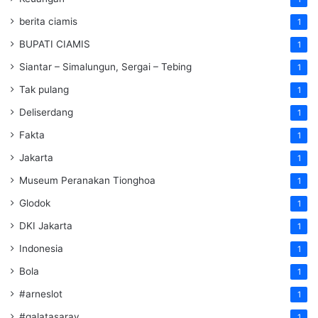
berita ciamis
1
BUPATI CIAMIS
1
Siantar – Simalungun, Sergai – Tebing
1
Tak pulang
1
Deliserdang
1
Fakta
1
Jakarta
1
Museum Peranakan Tionghoa
1
Glodok
1
DKI Jakarta
1
Indonesia
1
Bola
1
#arneslot
1
#galatasaray
1