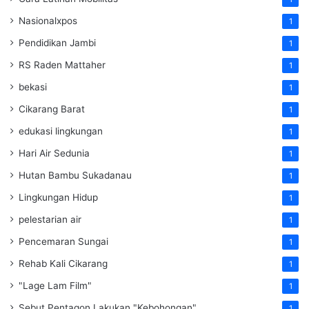
Nasionalxpos
1
Pendidikan Jambi
1
RS Raden Mattaher
1
bekasi
1
Cikarang Barat
1
edukasi lingkungan
1
Hari Air Sedunia
1
Hutan Bambu Sukadanau
1
Lingkungan Hidup
1
pelestarian air
1
Pencemaran Sungai
1
Rehab Kali Cikarang
1
"Lage Lam Film"
1
Sebut Pentagon Lakukan "Kebohongan"
1