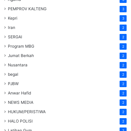
PEMPROV KALTENG
3
Kepri
3
Iran
2
SERGAI
2
Program MBG
2
Jumat Berkah
2
Nusantara
2
begal
2
PJBW
2
Anwar Hafid
2
NEWS MEDIA
2
HUKUM/PERISTIWA
2
HALO POLISI
2
Latihan Gym
2