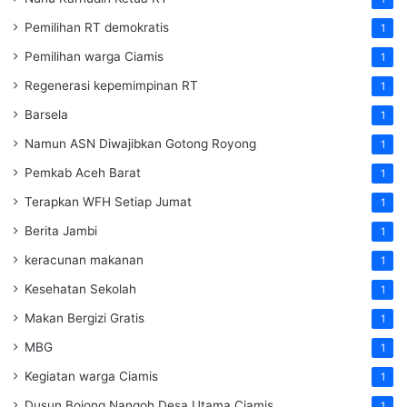
Pemilihan RT demokratis
1
Pemilihan warga Ciamis
1
Regenerasi kepemimpinan RT
1
Barsela
1
Namun ASN Diwajibkan Gotong Royong
1
Pemkab Aceh Barat
1
Terapkan WFH Setiap Jumat
1
Berita Jambi
1
keracunan makanan
1
Kesehatan Sekolah
1
Makan Bergizi Gratis
1
MBG
1
Kegiatan warga Ciamis
1
Dusun Bojong Nangoh Desa Utama Ciamis
1