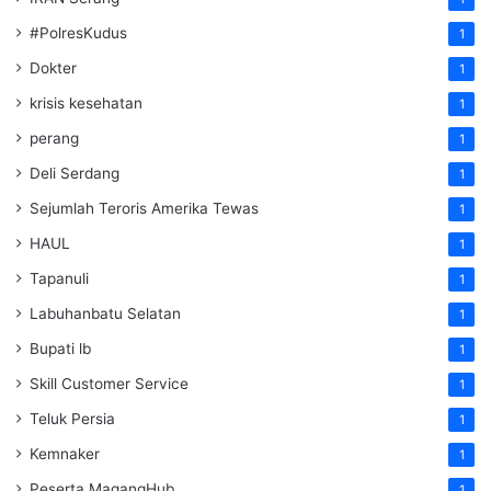
#PolresKudus
1
Dokter
1
krisis kesehatan
1
perang
1
Deli Serdang
1
Sejumlah Teroris Amerika Tewas
1
HAUL
1
Tapanuli
1
Labuhanbatu Selatan
1
Bupati lb
1
Skill Customer Service
1
Teluk Persia
1
Kemnaker
1
Peserta MagangHub
1