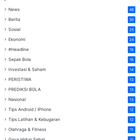
News
48
Berita
30
Sosial
25
Ekonomi
24
#Headline
16
Sepak Bola
16
Investasi & Saham
14
PERISTIWA
13
PREDIKSI BOLA
13
Nasional
13
Tips Android / iPhone
12
Tips Latihan & Kebugaran
12
Olahraga & Fitness
11
Gaya Hidup Sehat
11