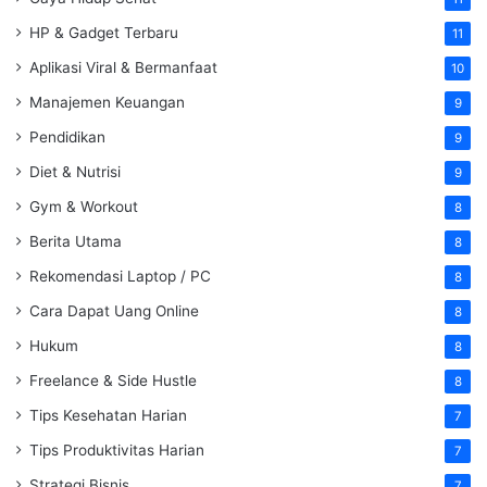
HP & Gadget Terbaru
11
Aplikasi Viral & Bermanfaat
10
Manajemen Keuangan
9
Pendidikan
9
Diet & Nutrisi
9
Gym & Workout
8
Berita Utama
8
Rekomendasi Laptop / PC
8
Cara Dapat Uang Online
8
Hukum
8
Freelance & Side Hustle
8
Tips Kesehatan Harian
7
Tips Produktivitas Harian
7
Strategi Bisnis
7